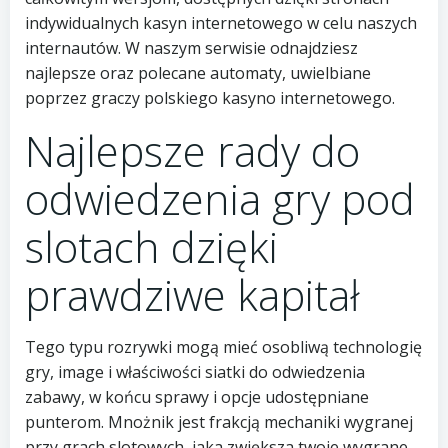
indywidualnych kasyn internetowego w celu naszych
internautów.
W naszym serwisie odnajdziesz
najlepsze oraz polecane automaty, uwielbiane
poprzez graczy polskiego kasyno internetowego.
Najlepsze rady do
odwiedzenia gry pod
slotach dzięki
prawdziwe kapitał
Tego typu rozrywki mogą mieć osobliwą technologię
gry, image i właściwości siatki do odwiedzenia
zabawy, w końcu sprawy i opcje udostępniane
punterom. Mnożnik jest frakcją mechaniki wygranej
przy grach slotowych, jaka zwiększa twoje wygrane,