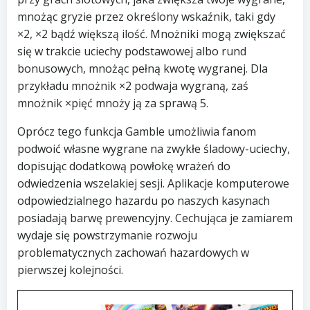
mnożąc gryzie przez określony wskaźnik, taki gdy
×2, ×2 bądź większą ilość. Mnożniki mogą zwiększać
się w trakcie uciechy podstawowej albo rund
bonusowych, mnożąc pełną kwotę wygranej. Dla
przykładu mnożnik ×2 podwaja wygraną, zaś
mnożnik ×pięć mnoży ją za sprawą 5.
Oprócz tego funkcja Gamble umożliwia fanom
podwoić własne wygrane na zwykłe śladowy-uciechy,
dopisując dodatkową powłokę wrażeń do
odwiedzenia wszelakiej sesji. Aplikacje komputerowe
odpowiedzialnego hazardu po naszych kasynach
posiadają barwę prewencyjny. Cechująca je zamiarem
wydaje się powstrzymanie rozwoju
problematycznych zachowań hazardowych w
pierwszej kolejności.