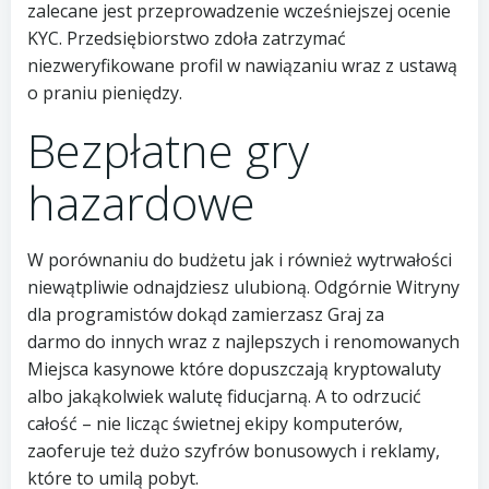
zalecane jest przeprowadzenie wcześniejszej ocenie
KYC. Przedsiębiorstwo zdoła zatrzymać
niezweryfikowane profil w nawiązaniu wraz z ustawą
o praniu pieniędzy.
Bezpłatne gry
hazardowe
W porównaniu do budżetu jak i również wytrwałości
niewątpliwie odnajdziesz ulubioną. Odgórnie Witryny
dla programistów dokąd zamierzasz Graj za
darmo do innych wraz z najlepszych i renomowanych
Miejsca kasynowe które dopuszczają kryptowaluty
albo jakąkolwiek walutę fiducjarną. A to odrzucić
całość – nie licząc świetnej ekipy komputerów,
zaoferuje też dużo szyfrów bonusowych i reklamy,
które to umilą pobyt.