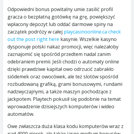
Odpowiedni bonus powitalny umie zasilić profil
gracza o bezpłatną gotówkę na grę, powiększyć
wpłacony depozyt lub oddać darmowe spiny na
zaczątek podróży w całej
playcasinoonline.ca check
out the post right here
kasynie. Wszelkie kasyno
dysponuje polski nakaz promocji, więc należałoby
zaznajomić się spośród przedtem nadal zanim
odebraniem premii. Jeśli chodzi o automaty online
dzięki prawdziwe kapitał owo odrzucić zabrakło
siódemek oraz owocówek, ale też slotów spośród
rozbudowaną grafiką, grami bonusowymi, rundami
nadzwyczajnymi, a także maszyn pochodzące z
jackpotem. Playtech pokusił się podobnie na temat
wprowadzenie dzisiejszych komputerów i wideo
automatów.
Owe zwłaszcza duża klasa kodu komputerów wraz z
nad 4000 gierek, ale także jasne medium bonusów,