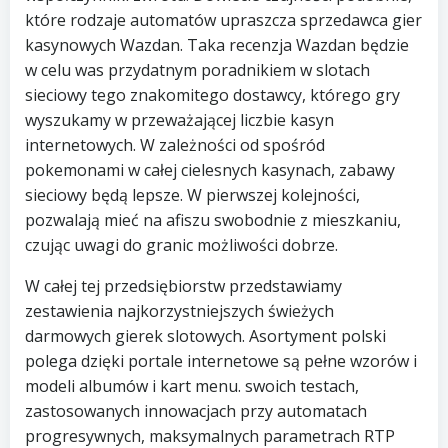
które rodzaje automatów upraszcza sprzedawca gier
kasynowych Wazdan. Taka recenzja Wazdan będzie
w celu was przydatnym poradnikiem w slotach
sieciowy tego znakomitego dostawcy, którego gry
wyszukamy w przeważającej liczbie kasyn
internetowych. W zależności od spośród
pokemonami w całej cielesnych kasynach, zabawy
sieciowy będą lepsze. W pierwszej kolejności,
pozwalają mieć na afiszu swobodnie z mieszkaniu,
czując uwagi do granic możliwości dobrze.
W całej tej przedsiębiorstw przedstawiamy
zestawienia najkorzystniejszych świeżych
darmowych gierek slotowych. Asortyment polski
polega dzięki portale internetowe są pełne wzorów i
modeli albumów i kart menu. swoich testach,
zastosowanych innowacjach przy automatach
progresywnych, maksymalnych parametrach RTP