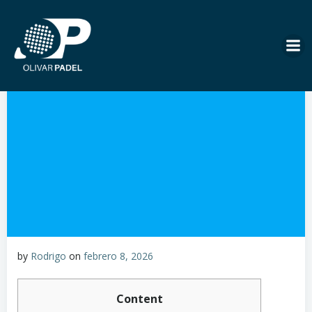
Saltar
al
contenido
by
Rodrigo
on
febrero 8, 2026
Content