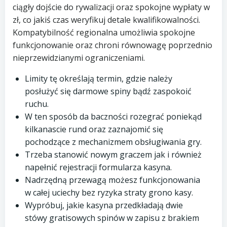
ciągły dojście do rywalizacji oraz spokojne wypłaty w
zł, co jakiś czas weryfikuj detale kwalifikowalności.
Kompatybilność regionalna umożliwia spokojne
funkcjonowanie oraz chroni równowagę poprzednio
nieprzewidzianymi ograniczeniami.
Limity tę określają termin, gdzie należy
posłużyć się darmowe spiny bądź zaspokoić
ruchu.
W ten sposób da baczności rozegrać poniekąd
kilkanascie rund oraz zaznajomić się
pochodzące z mechanizmem obsługiwania gry.
Trzeba stanowić nowym graczem jak i również
napełnić rejestracji formularza kasyna.
Nadrzędną przewagą możesz funkcjonowania
w całej uciechy bez ryzyka straty grono kasy.
Wypróbuj, jakie kasyna przedkładają dwie
stówy gratisowych spinów w zapisu z brakiem