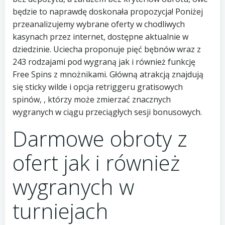
będzie to naprawdę doskonała propozycja! Poniżej
przeanalizujemy wybrane oferty w chodliwych
kasynach przez internet, dostępne aktualnie w
dziedzinie. Uciecha proponuje pięć bębnów wraz z
243 rodzajami pod wygraną jak i również funkcję
Free Spins z mnożnikami. Główną atrakcją znajdują
się sticky wilde i opcja retriggeru gratisowych
spinów, , którzy może zmierzać znacznych
wygranych w ciągu przeciągłych sesji bonusowych.
Darmowe obroty z
ofert jak i również
wygranych w
turniejach