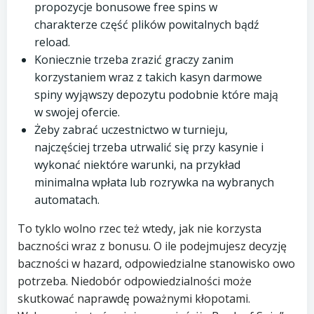
propozycje bonusowe free spins w
charakterze część plików powitalnych bądź
reload.
Koniecznie trzeba zrazić graczy zanim
korzystaniem wraz z takich kasyn darmowe
spiny wyjąwszy depozytu podobnie które mają
w swojej ofercie.
Żeby zabrać uczestnictwo w turnieju,
najczęściej trzeba utrwalić się przy kasynie i
wykonać niektóre warunki, na przykład
minimalna wpłata lub rozrywka na wybranych
automatach.
To tyklo wolno rzec też wtedy, jak nie korzysta
baczności wraz z bonusu. O ile podejmujesz decyzję
baczności w hazard, odpowiedzialne stanowisko owo
potrzeba. Niedobór odpowiedzialności może
skutkować naprawdę poważnymi kłopotami.