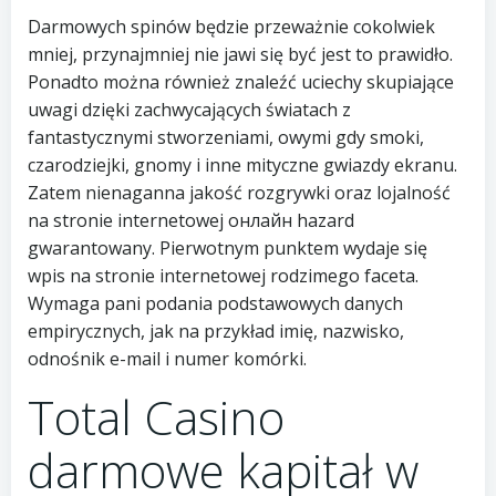
Darmowych spinów będzie przeważnie cokolwiek
mniej, przynajmniej nie jawi się być jest to prawidło.
Ponadto można również znaleźć uciechy skupiające
uwagi dzięki zachwycających światach z
fantastycznymi stworzeniami, owymi gdy smoki,
czarodziejki, gnomy i inne mityczne gwiazdy ekranu.
Zatem nienaganna jakość rozgrywki oraz lojalność
na stronie internetowej онлайн hazard
gwarantowany. Pierwotnym punktem wydaje się
wpis na stronie internetowej rodzimego faceta.
Wymaga pani podania podstawowych danych
empirycznych, jak na przykład imię, nazwisko,
odnośnik e-mail i numer komórki.
Total Casino
darmowe kapitał w