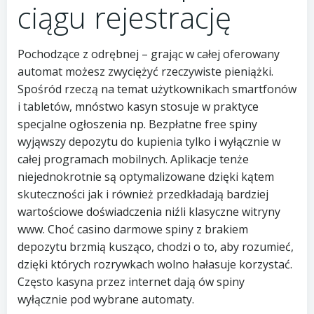
ciągu rejestrację
Pochodzące z odrębnej – grając w całej oferowany
automat możesz zwyciężyć rzeczywiste pieniążki.
Spośród rzeczą na temat użytkownikach smartfonów
i tabletów, mnóstwo kasyn stosuje w praktyce
specjalne ogłoszenia np. Bezpłatne free spiny
wyjąwszy depozytu do kupienia tylko i wyłącznie w
całej programach mobilnych. Aplikacje tenże
niejednokrotnie są optymalizowane dzięki kątem
skuteczności jak i również przedkładają bardziej
wartościowe doświadczenia niźli klasyczne witryny
www. Choć casino darmowe spiny z brakiem
depozytu brzmią kusząco, chodzi o to, aby rozumieć,
dzięki których rozrywkach wolno hałasuje korzystać.
Często kasyna przez internet dają ów spiny
wyłącznie pod wybrane automaty.