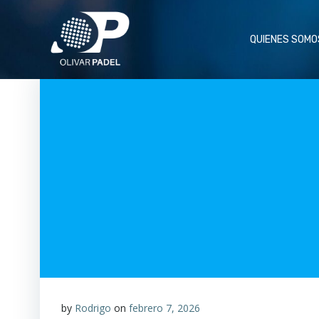
Saltar
al
QUIENES SOMO
contenido
by
Rodrigo
on
febrero 7, 2026