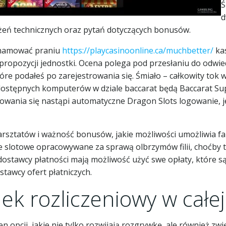
Ś
d
ń technicznych oraz pytań dotyczących bonusów.
a hamować praniu
https://playcasinoonline.ca/muchbetter/
kas
propozycji jednostki. Ocena polega pod przesłaniu do odwi
re podałeś po zarejestrowania się. Śmiało – całkowity tok w
ostępnych komputerów w dziale baccarat będą Baccarat Sup
owania się nastąpi automatyczne Dragon Slots logowanie, je
arsztatów i ważność bonusów, jakie możliwości umożliwia 
 slotowe opracowywane za sprawą olbrzymów filii, choćby t
ostawcy płatności mają możliwość użyć swe opłaty, które są
tawcy ofert płatniczych.
ek rozliczeniowy w całe
n opcji, jakie nie tylko rozwijają rozgrywkę, ale również z