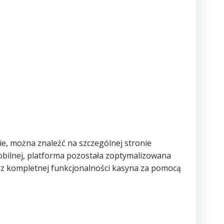
e, można znaleźć na szczególnej stronie
obilnej, platforma pozostała zoptymalizowana
 z kompletnej funkcjonalności kasyna za pomocą