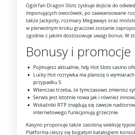
Ogół fan Dragon Slots zyskuje dojście do odwied
imponujących owocówek, po zaawansowane rozry
także Jackpoty, rozmiary Megaways oraz mnóstw
w pierwotnym kroku graczowi zostanie zapropon
zgodnie z jakimi dostosowuje uwagi bonus. W st
Bonusy i promocje
Pojmujesz aktualnie, hdy Hot Slots casino of
Lucky Hot rozrywka ma planszę o wymiarach
przypadku 5.
Wtenczas trzeba, że tymczasowo zmienisz sytu
Serwis jest istotnie nowa jak i również inno
Wskaźniki RTP znajdują się zawsze nadzorowa
internetowego funkcjonują grzecznie.
Kasyno proponuje także zasobną selekcję typowy
Platforma cieszy się bogatym katalogiem konsol