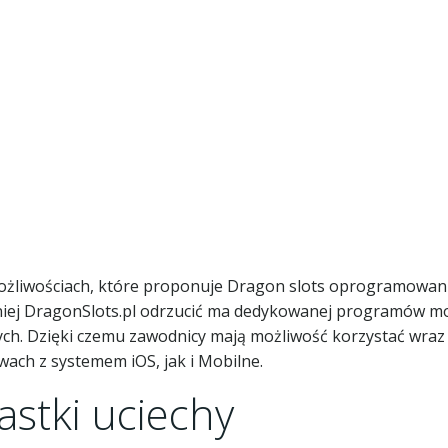
możliwościach, które proponuje Dragon slots oprogramowani
jmniej DragonSlots.pl odrzucić ma dedykowanej programów m
ych.
Dzięki czemu zawodnicy mają możliwość korzystać wraz
wach z systemem iOS, jak i Mobilne.
astki uciechy