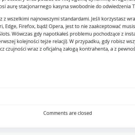
enosi aurę stacjonarnego kasyna swobodnie do odwiedzenia
 z wszelkimi najnowszymi standardami. Jeśli korzystasz wra
, Edge, Firefox, bądź Opera, jest to nie zaakceptować mus
ots. Wówczas gdy napotkałeś problemu pochodzące z instala
rwszej kolejności tejże relacji). W przypadku, gdy robisz w
ącz czujności wraz z oficjalną załogą kontrahenta, a z pewn
Navegación
de
Comments are closed
entradas