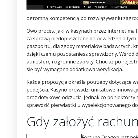
ogromną kompetencją po rozwiązywaniu zagroże
Owo proces, jaki w kasynach przez internet m
za sprawą niedopuszczane do odwiedzenia tych 
paszportu, dla zgody materiałów badawczych, któ
dzięki czemu pozostaniesz sprawdzony. Wśród d
atmosferę i ogromne zapłaty. Chociaż po rejestr
się być wymagana dodatkowa weryfikacja.
Każda propozycja określa potrzeby dotyczące w
podejścia. Kasyno prowadzi unikatowe innowacje
oraz dotykowe odczucia. Jednak co poniektórzy d
sprawdzić pierwiastki u wyselekcjonowanego dos
Gdy założyć rachun
Fortune Dragon jest pełe