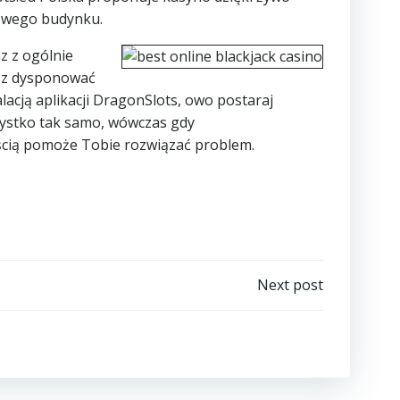
 Twego budynku.
z z ogólnie
isz dysponować
cją aplikacji DragonSlots, owo postaraj
szystko tak samo, wówczas gdy
ością pomoże Tobie rozwiązać problem.
Next post