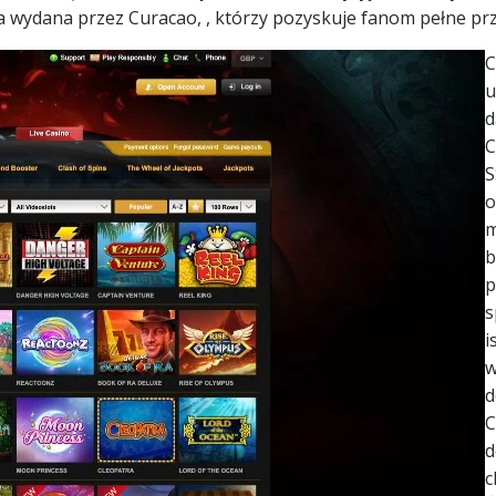
ja wydana przez Curacao, , którzy pozyskuje fanom pełne prz
C
u
d
C
S
o
m
b
p
s
i
w
d
C
d
c