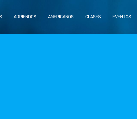
S
ARRIENDOS
AMERICANOS
CLASES
EVENTOS