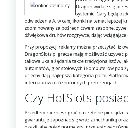
Dragon wydaje się przes
systemie. Gary będą ozd
odwiedzenia A, w całej ikonki na temat lepszej k
zdominowany za pośrednictwem zasobne, żywe ko
dźwiękowa druhów rozgrywce, dając wciągające 
Przy propozycji reklamy można przeczytać, iż 
DragonSlots.pl gracze mają możliwość używać 
takowa ukaja żądania także tradycjonalistów, ja
automatów, gier stołowych i komputerów pod ż
uciechy dają najlepszą kategoria partii. Platfor
internautów o różnorodnych preferencjach.
Czy HotSlots posia
Przedtem zaczniesz grać na rzetelne pieniądze,
gwarantuje zapoznać się wraz z mechaniką oraz
okazji, aby pojąć normy gry, przetestować różn