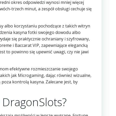
redni okres odpowiedzi wynosi mniej więcej
wóch-trzech minut, a zespół obsługi cechuje się
y albo korzystaniu pochodzące z takich witryn
edzenia kasyna fotki swojego dowodu albo
ydaje się praktycznie ochraniany i szyfrowany,
reme i Baccarat VIP, zapewniające elegancką
st to powinno się upewnić uwagi, czy nie jawi
fanom efektywne rozmieszczanie swojego
akich jak Microgaming, dając również wizualne,
 poza kontrolą kasyna. Zalecane jest, by
j DragonSlots?
większają możliwości w lepsze wygrane. Fortune