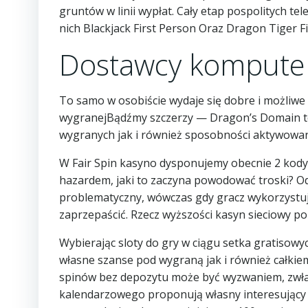
gruntów w linii wypłat. Cały etap pospolitych t
nich Blackjack First Person Oraz Dragon Tiger F
Dostawcy kompute
To samo w osobiście wydaje się dobre i możliw
wygranejBądźmy szczerzy — Dragon’s Domain t
wygranych jak i również sposobności aktywowan
W Fair Spin kasyno dysponujemy obecnie 2 kody
hazardem, jaki to zaczyna powodować troski? Od
problematyczny, wówczas gdy gracz wykorzystuj
zaprzepaścić. Rzecz wyższości kasyn sieciowy p
Wybierając sloty do gry w ciągu setka gratisow
własne szanse pod wygraną jak i również całki
spinów bez depozytu może być wyzwaniem, zwłasz
kalendarzowego proponują własny interesujący b