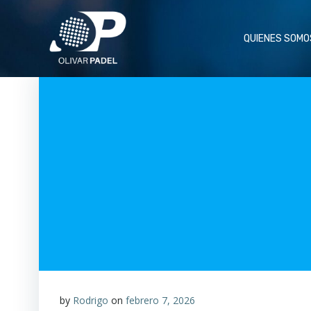
Saltar
al
QUIENES SOMO
contenido
by
Rodrigo
on
febrero 7, 2026