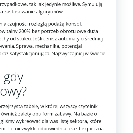
rzypadkowe, tak jak jedynie możliwe. Symulują
na zastosowanie algorytmów.
nia czujności rozległą podażą konsol,
owitalny 200% bez potrzeb obrotu owe duża
y od stuleci. Jeśli cenisz automaty o średniej
owania. Sprawa, mechanika, potencjał
raz satysfakcjonująca. Najzwyczajniej w świecie
 gdy
iowy?
zejrzystą tabelę, w której wszyscy czytelnik
 również zalety obu form zabawy. Na bazie o
gliśmy wykreować dla was listę sektora, które
em. To niezwykle odpowiednia oraz bezpieczna