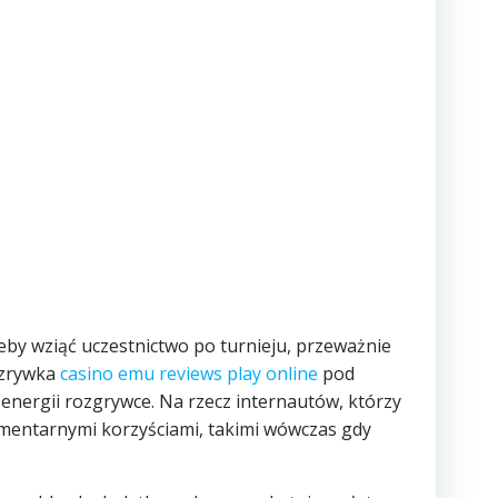
eby wziąć uczestnictwo po turnieju, przeważnie
rozrywka
casino emu reviews play online
pod
 energii rozgrywce.
Na rzecz internautów, którzy
lementarnymi korzyściami, takimi wówczas gdy