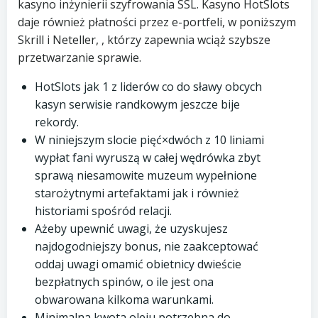
kasyno inżynierii szyfrowania SSL. Kasyno HotSlots
daje również płatności przez e-portfeli, w poniższym
Skrill i Neteller, , którzy zapewnia wciąż szybsze
przetwarzanie sprawie.
HotSlots jak 1 z liderów co do sławy obcych
kasyn serwisie randkowym jeszcze bije
rekordy.
W niniejszym slocie pięć×dwóch z 10 liniami
wypłat fani wyruszą w całej wędrówka zbyt
sprawą niesamowite muzeum wypełnione
starożytnymi artefaktami jak i również
historiami spośród relacji.
Ażeby upewnić uwagi, że uzyskujesz
najdogodniejszy bonus, nie zaakceptować
oddaj uwagi omamić obietnicy dwieście
bezpłatnych spinów, o ile jest ona
obwarowana kilkoma warunkami.
Minimalna kwota oleju potrzebna do