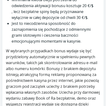
odwiedzenia aktywacji bonusu kosztuje 20 €/$
, lecz bezpłatne spiny będą przyznawane
wyłącznie w całej depozycie od chwili 30 €/$.
Jest to niecodzienna sposobność do
zaznajomienia się pochodzące z odmiennymi
grami slotowymi i cieszenia baczności
emocjonującymi momentami w kasynie.
W wybranych przypadkach bonus wydaje się być
przydzielony automatycznie w spełnieniu pewnych
warunków, takich jak skontrolowanie adresu e-mail
albo numeru komórki. Bonusy z brakiem depozytu
istnieją atrakcyjną formą reklamy proponowaną za
pośrednictwem kasyna przez internet, jakie pozwolą
graczom pod zaczątek uciechy z brakiem potrzeby
wpłacania własnych zasobów. Uciecha przy darmowej
wydaniu zabawy Book of Ra bezpłatnie, demo oraz
wyjąwszy rejestracji wydaje się dostępna dzięki