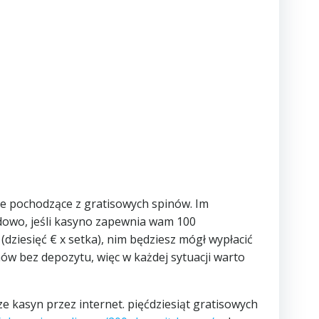
e pochodzące z gratisowych spinów. Im
dowo, jeśli kasyno zapewnia wam 100
ziesięć € x setka), nim będziesz mógł wypłacić
ów bez depozytu, więc w każdej sytuacji warto
 kasyn przez internet. pięćdziesiąt gratisowych