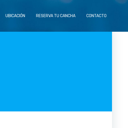
UBICACIÓN
RESERVA TU CANCHA
CONTACTO