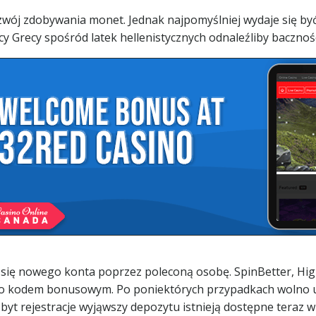
zwój zdobywania monet. Jednak najpomyślniej wydaje się być
 Grecy spośród latek hellenistycznych odnaleźliby bacznośc
u się nowego konta poprzez poleconą osobę. SpinBetter, Hig
 kodem bonusowym. Po poniektórych przypadkach wolno uzy
byt rejestracje wyjąwszy depozytu istnieją dostępne teraz