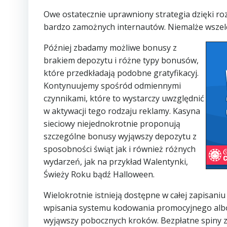
Owe ostatecznie uprawniony strategia dzięki ro
bardzo zamożnych internautów. Niemalże wszelcy
Później zbadamy możliwe bonusy z
brakiem depozytu i różne typy bonusów,
które przedkładają podobne gratyfikacyj.
Kontynuujemy spośród odmiennymi
czynnikami, które to wystarczy uwzględnić
w aktywacji tego rodzaju reklamy. Kasyna
sieciowy niejednokrotnie proponują
szczególne bonusy wyjąwszy depozytu z
sposobności świąt jak i również różnych
wydarzeń, jak na przykład Walentynki,
Świeży Roku bądź Halloween.
Wielokrotnie istnieją dostępne w całej zapisani
wpisania systemu kodowania promocyjnego albo
wyjąwszy pobocznych kroków. Bezpłatne spiny z