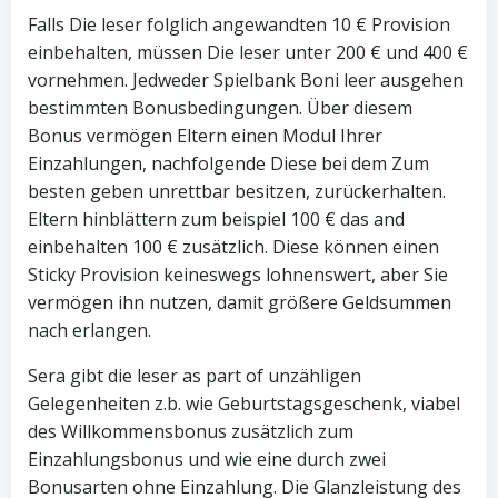
Falls Die leser folglich angewandten 10 € Provision
einbehalten, müssen Die leser unter 200 € und 400 €
vornehmen. Jedweder Spielbank Boni leer ausgehen
bestimmten Bonusbedingungen. Über diesem
Bonus vermögen Eltern einen Modul Ihrer
Einzahlungen, nachfolgende Diese bei dem Zum
besten geben unrettbar besitzen, zurückerhalten.
Eltern hinblättern zum beispiel 100 € das and
einbehalten 100 € zusätzlich. Diese können einen
Sticky Provision keineswegs lohnenswert, aber Sie
vermögen ihn nutzen, damit größere Geldsummen
nach erlangen.
Sera gibt die leser as part of unzähligen
Gelegenheiten z.b. wie Geburtstagsgeschenk, viabel
des Willkommensbonus zusätzlich zum
Einzahlungsbonus und wie eine durch zwei
Bonusarten ohne Einzahlung. Die Glanzleistung des