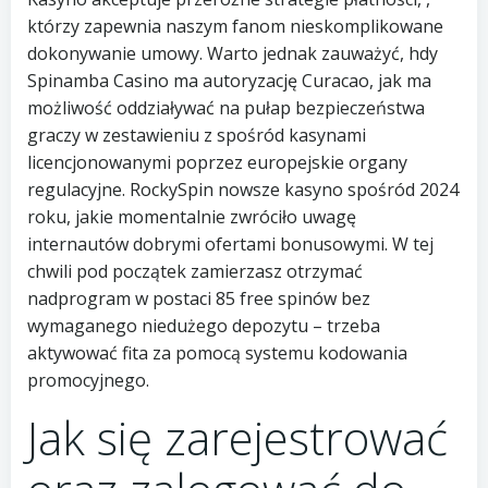
którzy zapewnia naszym fanom nieskomplikowane
dokonywanie umowy. Warto jednak zauważyć, hdy
Spinamba Casino ma autoryzację Curacao, jak ma
możliwość oddziaływać na pułap bezpieczeństwa
graczy w zestawieniu z spośród kasynami
licencjonowanymi poprzez europejskie organy
regulacyjne. RockySpin nowsze kasyno spośród 2024
roku, jakie momentalnie zwróciło uwagę
internautów dobrymi ofertami bonusowymi. W tej
chwili pod początek zamierzasz otrzymać
nadprogram w postaci 85 free spinów bez
wymaganego niedużego depozytu – trzeba
aktywować fita za pomocą systemu kodowania
promocyjnego.
Jak się zarejestrować