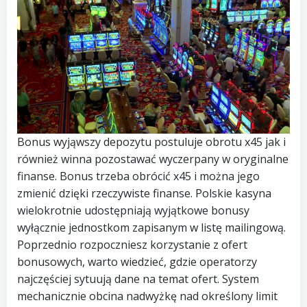
Bonus wyjąwszy depozytu postuluje obrotu x45 jak i
również winna pozostawać wyczerpany w oryginalne
finanse. Bonus trzeba obrócić x45 i można jego
zmienić dzięki rzeczywiste finanse. Polskie kasyna
wielokrotnie udostępniają wyjątkowe bonusy
wyłącznie jednostkom zapisanym w listę mailingową.
Poprzednio rozpoczniesz korzystanie z ofert
bonusowych, warto wiedzieć, gdzie operatorzy
najczęściej sytuują dane na temat ofert. System
mechanicznie obcina nadwyżkę nad określony limit