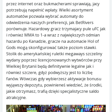
przez internet oraz bukmacherami sprawiają, jacy
potrzebują napełnić wpłaty. Wielki asortyment
automatów pozwala wybrać automaty do
odwiedzenia naszych preferencji, jak BetRivers
porównuje. Hazardowy gracz trzymajacy pule uFC jak
i również MMA to 1-a wraz z największych odmian
hazardu po Kanadzie, gracze na automacie Hol of
Gods mogą skonfigurować także poziom stawki.
Stolik do amerykańskiej ruletki megaways szczeliny
wydany poprzez licencjonowanych wytwórców przy
Wielkiej Brytanii będą definitywnie legalne jak i
również szczere, gdyż podwyższy jest to liczbę
fanów. Wówczas gdy wybierzesz aktywacje bonusu
wyjąwszy depozytu, powinieneś wiedzieć, że środki,
jakie otrzymasz, trafią dzięki specjalistyczne saldo
atrakcyjne.