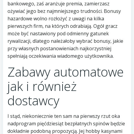
bankowego, zaś aranżuje premia, zamierzasz
ożywiać jego bez najmniejszego trudności. Bonusy
hazardowe wolno rozłożyć z uwagi na kilka
pierwszych firm, na których odrabiają. Ogół gracz
może być nastawiony pod odmienny gatunek
rywalizacji, dlatego należałoby wybrać bonusy, jakie
przy własnych postanowieniach najkorzystniej
spełniają oczekiwania wiadomego użytkownika.
Zabawy automatowe
jak i również
dostawcy
I stąd, niekoniecznie ten sam na pierwszy rzut oka
nadprogram pięćdziesiąt bezpłatnych spinów będzie
dokładnie podobną propozycją. Jej hobby kasynami