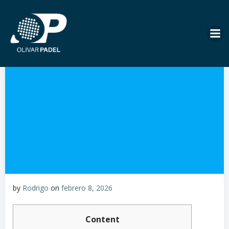
Saltar
al
contenido
by
Rodrigo
on
febrero 8, 2026
Content