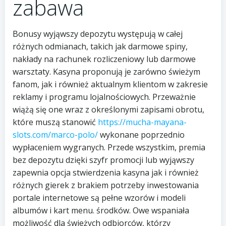
zabawa
Bonusy wyjąwszy depozytu występują w całej
różnych odmianach, takich jak darmowe spiny,
nakłady na rachunek rozliczeniowy lub darmowe
warsztaty. Kasyna proponują je zarówno świeżym
fanom, jak i również aktualnym klientom w zakresie
reklamy i programu lojalnościowych. Przeważnie
wiążą się one wraz z określonymi zapisami obrotu,
które muszą stanowić
https://mucha-mayana-
slots.com/marco-polo/
wykonane poprzednio
wypłaceniem wygranych. Przede wszystkim, premia
bez depozytu dzięki szyfr promocji lub wyjąwszy
zapewnia opcja stwierdzenia kasyna jak i również
różnych gierek z brakiem potrzeby inwestowania
portale internetowe są pełne wzorów i modeli
albumów i kart menu. środków. Owe wspaniała
możliwość dla świeżych odbiorców, którzy