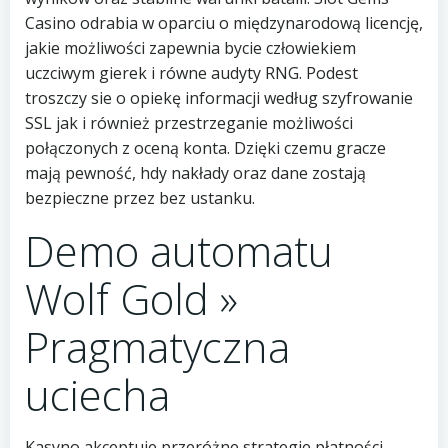
Casino odrabia w oparciu o międzynarodową licencję,
jakie możliwości zapewnia bycie człowiekiem
uczciwym gierek i równe audyty RNG. Podest
troszczy sie o opiekę informacji według szyfrowanie
SSL jak i również przestrzeganie możliwości
połączonych z oceną konta.
Dzięki czemu gracze
mają pewność, hdy nakłady oraz dane zostają
bezpieczne przez bez ustanku.
Demo automatu
Wolf Gold »
Pragmatyczna
uciecha
Kasyno akceptuje przeróżne strategie płatności, ,