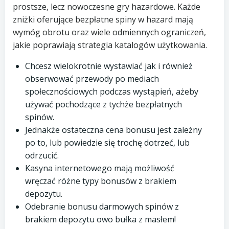
prostsze, lecz nowoczesne gry hazardowe. Każde
zniżki oferujące bezpłatne spiny w hazard mają
wymóg obrotu oraz wiele odmiennych ograniczeń,
jakie poprawiają strategia katalogów użytkowania.
Chcesz wielokrotnie wystawiać jak i również
obserwować przewody po mediach
społecznościowych podczas wystąpień, ażeby
używać pochodzące z tychże bezpłatnych
spinów.
Jednakże ostateczna cena bonusu jest zależny
po to, lub powiedzie się trochę dotrzeć, lub
odrzucić.
Kasyna internetowego mają możliwość
wręczać różne typy bonusów z brakiem
depozytu.
Odebranie bonusu darmowych spinów z
brakiem depozytu owo bułka z masłem!