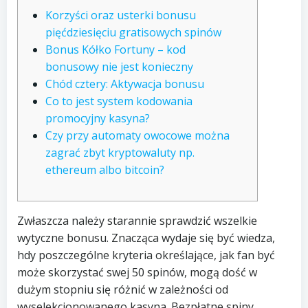
Korzyści oraz usterki bonusu
pięćdziesięciu gratisowych spinów
Bonus Kółko Fortuny – kod
bonusowy nie jest konieczny
Chód cztery: Aktywacja bonusu
Co to jest system kodowania
promocyjny kasyna?
Czy przy automaty owocowe można
zagrać zbyt kryptowaluty np.
ethereum albo bitcoin?
Zwłaszcza należy starannie sprawdzić wszelkie
wytyczne bonusu. Znacząca wydaje się być wiedza,
hdy poszczególne kryteria określające, jak fan być
może skorzystać swej 50 spinów, mogą dość w
dużym stopniu się różnić w zależności od
wyselekcjonowanego kasyna. Bezpłatne spiny