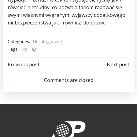
również nietrudny, co pozwala fanom radować się
swymi własnymi wygranymi wyjąwszy dodatkowego
niebezpieczeństwa jak i również kłopotów.
Categories:
Uncategorized
Tags:
No Tag
Navegación
Navegación
Previous post
Next post
de
de
Comments are closed
entradas
entradas