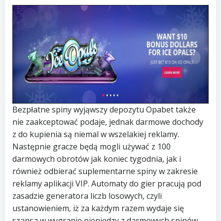
Bezpłatne spiny wyjąwszy depozytu Opabet także
nie zaakceptować podaje, jednak darmowe dochody
z do kupienia są niemal w wszelakiej reklamy.
Następnie gracze będą mogli używać z 100
darmowych obrotów jak koniec tygodnia, jak i
również odbierać suplementarne spiny w zakresie
reklamy aplikacji VIP. Automaty do gier pracują pod
zasadzie generatora liczb losowych, czyli
ustanowieniem, iż za każdym razem wydaje się
szansa w wygranie pieniędzy z darmowych spinów.