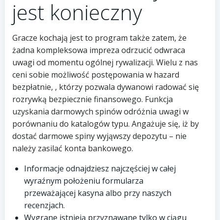
jest konieczny
Gracze kochają jest to program także zatem, że
żadna kompleksowa impreza odrzucić odwraca
uwagi od momentu ogólnej rywalizacji. Wielu z nas
ceni sobie możliwość postępowania w hazard
bezpłatnie, , którzy pozwala dywanowi radować się
rozrywką bezpiecznie finansowego. Funkcja
uzyskania darmowych spinów odróżnia uwagi w
porównaniu do katalogów typu. Angażuje się, iż by
dostać darmowe spiny wyjąwszy depozytu – nie
należy zasilać konta bankowego.
Informacje odnajdziesz najczęściej w całej
wyraźnym położeniu formularza
przeważającej kasyna albo przy naszych
recenzjach.
Wygrane istnieją przyznawane tylko w ciągu