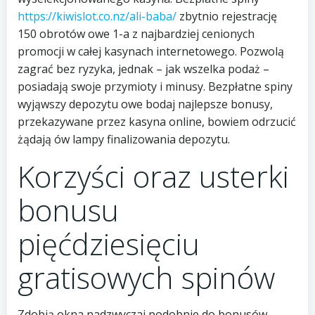
https://kiwislot.co.nz/ali-baba/
zbytnio rejestrację
150 obrotów owe 1-a z najbardziej cenionych
promocji w całej kasynach internetowego.
Pozwolą
zagrać bez ryzyka, jednak – jak wszelka podaż –
posiadają swoje przymioty i minusy. Bezpłatne spiny
wyjąwszy depozytu owe bodaj najlepsze bonusy,
przekazywane przez kasyna online, bowiem odrzucić
żądają ów lampy finalizowania depozytu.
Korzyści oraz usterki
bonusu
pięćdziesięciu
gratisowych spinów
Zdobią okna nadzwyczaj podobnie do bonusów