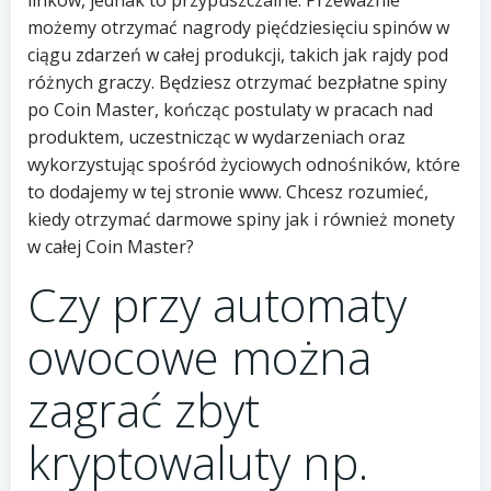
linków, jednak to przypuszczalne. Przeważnie
możemy otrzymać nagrody pięćdziesięciu spinów w
ciągu zdarzeń w całej produkcji, takich jak rajdy pod
różnych graczy. Będziesz otrzymać bezpłatne spiny
po Coin Master, kończąc postulaty w pracach nad
produktem, uczestnicząc w wydarzeniach oraz
wykorzystując spośród życiowych odnośników, które
to dodajemy w tej stronie www. Chcesz rozumieć,
kiedy otrzymać darmowe spiny jak i również monety
w całej Coin Master?
Czy przy automaty
owocowe można
zagrać zbyt
kryptowaluty np.