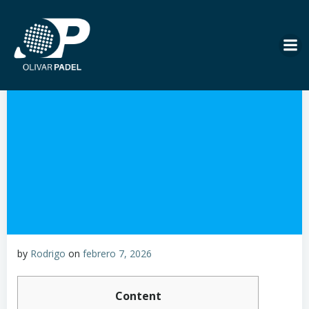
Saltar
al
contenido
by
Rodrigo
on
febrero 7, 2026
Content