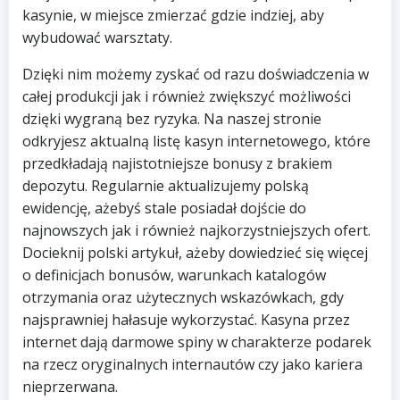
kasynie, w miejsce zmierzać gdzie indziej, aby
wybudować warsztaty.
Dzięki nim możemy zyskać od razu doświadczenia w
całej produkcji jak i również zwiększyć możliwości
dzięki wygraną bez ryzyka. Na naszej stronie
odkryjesz aktualną listę kasyn internetowego, które
przedkładają najistotniejsze bonusy z brakiem
depozytu. Regularnie aktualizujemy polską
ewidencję, ażebyś stale posiadał dojście do
najnowszych jak i również najkorzystniejszych ofert.
Docieknij polski artykuł, ażeby dowiedzieć się więcej
o definicjach bonusów, warunkach katalogów
otrzymania oraz użytecznych wskazówkach, gdy
najsprawniej hałasuje wykorzystać. Kasyna przez
internet dają darmowe spiny w charakterze podarek
na rzecz oryginalnych internautów czy jako kariera
nieprzerwana.