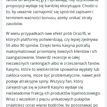
propozycji wydaje się bardziej ekscytujące. Chodzi o
to, by uważnie zaznajomić się spośród zapisami i
terminem ważności bonusu, ażeby unikać straty
zasobów.
W wielu przypadkach owe efekt prób Oraz/B, w
których platformy potwierdzają, czy lepiej zjednywa
50 albo 90 spinów. Dzięki temu kasyna potrafią
maksymalizować przemianę świeżych klientów i ich
zaangażowanie. Stwierdź recenzje w całej
niezależnych rankingach albo w zrzeszeniach fanów.
Kasyno, które to wielokrotnie spowalnia wypłaty lub
zakłóca ocenę, może być problematyczne, nawet jeśli
podaje atrakcyjne spiny. Wszyscy fan, który
zarejestruje się w Joker8 Kasyno wydaje się
nieświadomie frakcją ich produktów lojalnościowego.
Wraz z wszelkim z pięciu unikatowych pułapów
znajdziesz coraz więcej bodźców, by pozostawać po