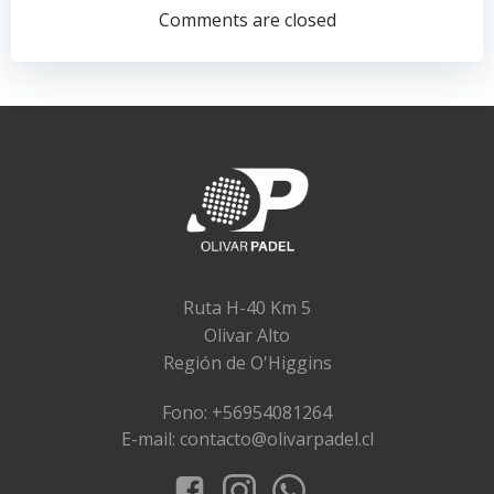
de
de
Comments are closed
entradas
entradas
Ruta H-40 Km 5
Olivar Alto
Región de O'Higgins
Fono: +56954081264
E-mail: contacto@olivarpadel.cl