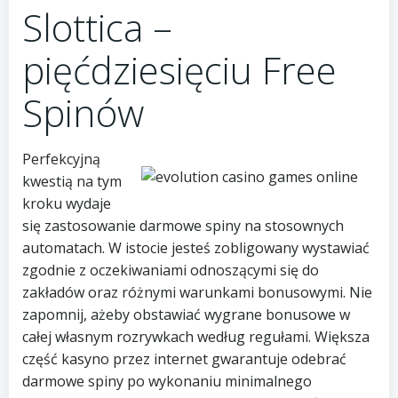
Slottica –
pięćdziesięciu Free
Spinów
Perfekcyjną
kwestią na tym
kroku wydaje
się zastosowanie darmowe spiny na stosownych
automatach. W istocie jesteś zobligowany wystawiać
zgodnie z oczekiwaniami odnoszącymi się do
zakładów oraz różnymi warunkami bonusowymi. Nie
zapomnij, ażeby obstawiać wygrane bonusowe w
całej własnym rozrywkach według regułami. Większa
część kasyno przez internet gwarantuje odebrać
darmowe spiny po wykonaniu minimalnego