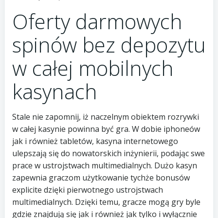
Oferty darmowych
spinów bez depozytu
w całej mobilnych
kasynach
Stale nie zapomnij, iż naczelnym obiektem rozrywki
w całej kasynie powinna być gra. W dobie iphoneów
jak i również tabletów, kasyna internetowego
ulepszają się do nowatorskich inżynierii, podając swe
prace w ustrojstwach multimedialnych. Dużo kasyn
zapewnia graczom użytkowanie tychże bonusów
explicite dzięki pierwotnego ustrojstwach
multimedialnych. Dzięki temu, gracze mogą gry byle
gdzie znajdują się jak i również jak tylko i wyłącznie