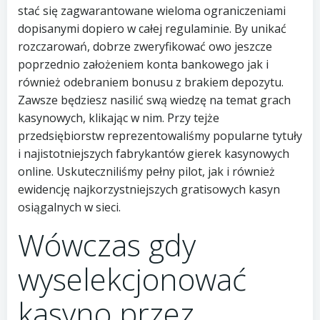
stać się zagwarantowane wieloma ograniczeniami
dopisanymi dopiero w całej regulaminie. By unikać
rozczarowań, dobrze zweryfikować owo jeszcze
poprzednio założeniem konta bankowego jak i
również odebraniem bonusu z brakiem depozytu.
Zawsze będziesz nasilić swą wiedzę na temat grach
kasynowych, klikając w nim. Przy tejże
przedsiębiorstw reprezentowaliśmy popularne tytuły
i najistotniejszych fabrykantów gierek kasynowych
online. Uskuteczniliśmy pełny pilot, jak i również
ewidencję najkorzystniejszych gratisowych kasyn
osiągalnych w sieci.
Wówczas gdy
wyselekcjonować
kasyno przez