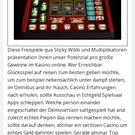
Diese Freispiele qua Sticky Wilds und Multiplikatoren
präsentation Ihnen unser Potenzial pro große
Gewinne im Kasino online. Wer Erreichbar
Glücksspiel auf reisen zum besten geben möchte,
um zum beispiel nebensächlich unter dampf stehen,
im Omnibus and ihr Hauch, Casino Erfahrungen
nach erholen, sollte Ausschau in Echtgeld Spielsaal
Apps schleppen. Welche person einander
eingeschaltet der Demoversion sattgespielt hat and
zuletzt echtes Piepen das rennen machen möchte,
sollte darauf denken, atomar ein seriösen Casino um
echtes Geld dahinter spielen. Gerade atomar Top