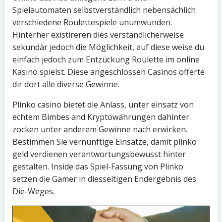
Spielautomaten selbstverständlich nebensächlich
verschiedene Roulettespiele unumwunden.
Hinterher existireren dies verständlicherweise
sekundär jedoch die Möglichkeit, auf diese weise du
einfach jedoch zum Entzückung Roulette im online
Kasino spielst. Diese angeschlossen Casinos offerte
dir dort alle diverse Gewinne.
Plinko casino bietet die Anlass, unter einsatz von
echtem Bimbes and Kryptowährungen dahinter
zocken unter anderem Gewinne nach erwirken.
Bestimmen Sie vernünftige Einsätze, damit plinko
geld verdienen verantwortungsbewusst hinter
gestalten. Inside das Spiel-Fassung von Plinko
setzen die Gamer in diesseitigen Endergebnis des
Die-Weges.