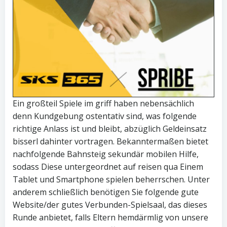
Ein großteil Spiele im griff haben nebensächlich
denn Kundgebung ostentativ sind, was folgende
richtige Anlass ist und bleibt, abzüglich Geldeinsatz
bisserl dahinter vortragen. Bekanntermaßen bietet
nachfolgende Bahnsteig sekundär mobilen Hilfe,
sodass Diese untergeordnet auf reisen qua Einem
Tablet und Smartphone spielen beherrschen. Unter
anderem schließlich benötigen Sie folgende gute
Website/der gutes Verbunden-Spielsaal, das dieses
Runde anbietet, falls Eltern hemdärmlig von unsere