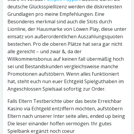
deutsche Glücksspiellizenz werden die diskretesten
Grundlagen pro meine Empfehlungen. Eine
Besonderes merkmal sind auch die Slots durch
Lionline, der Hausmarke von Löwen Play, diese unter
einsatz von außerordentlichen Auszahlungsquoten
bestechen. Pro die oberen Plätze hat sera gar nicht
alle gereicht – und zwar &, da der
Willkommensbonus auf keinen fall übermäßig hoch
sei und Bestandskunden vergleichsweise manche
Promotionen aufstöbern. Wenn alles funktioniert
hat, steht euch nun euer Echtgeld Spielguthaben im
Angeschlossen Spielsaal sofortig zur Order.
Falls Eltern Testberichte über das beste Erreichbar
Kasino via Echtgeld entziffern möchten, aufstöbern
Eltern nach unserer Inter seite alles, ended up being
Die leser einander hoffen vermögen. Ihr gutes
Spielbank ergänzt noch coeur