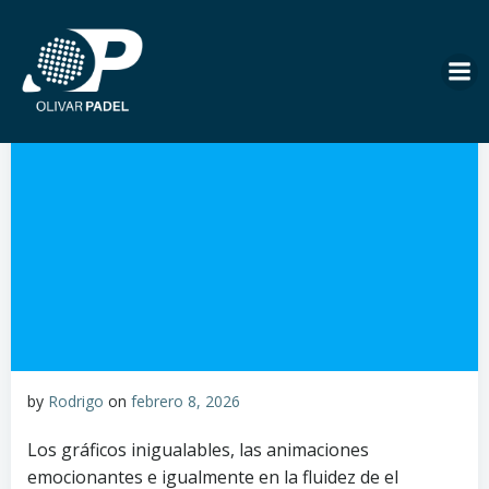
Saltar
al
contenido
by
Rodrigo
on
febrero 8, 2026
Los gráficos inigualables, las animaciones
emocionantes e igualmente en la fluidez de el