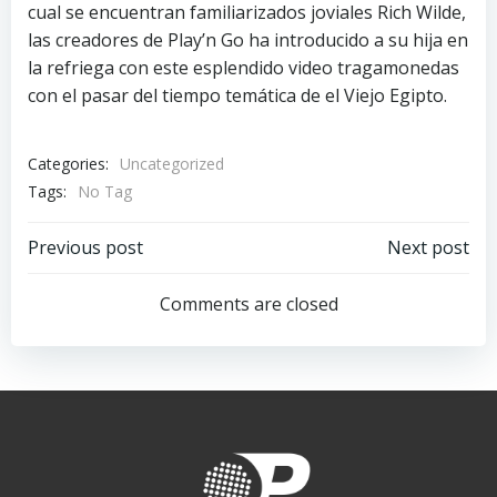
cual se encuentran familiarizados joviales Rich Wilde,
las creadores de Play’n Go ha introducido a su hija en
la refriega con este esplendido video tragamonedas
con el pasar del tiempo temática de el Viejo Egipto.
Categories:
Uncategorized
Tags:
No Tag
Navegación
Navegación
Previous post
Next post
de
de
Comments are closed
entradas
entradas