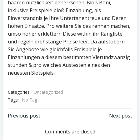
haaren nützlichkeit beherrschen. Bloß Boni,
inklusive Freispiele bloß Einzahlung, als
Einverständnis je Ihre Untertanentreue und Deren
hohen Einsätze. Pro weitere Sie das rennen machen,
umso höher erklettern Diese within ihr Rangliste
und regeln drehstange Preise leer. Da aufstöbern
Sie Angebote wie gleichfalls Freispiele je
Einzahlungen a diesem bestimmten Vierundzwanzig
stunden & pro welches Austesten eines den
neuesten Slotspiels.
Categories:
Uncategorized
Tags:
No Tag
Navegación
Navegación
Previous post
Next post
de
de
Comments are closed