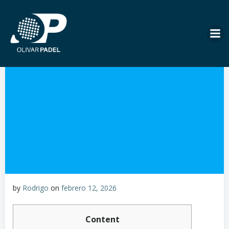
Saltar
al
contenido
by
Rodrigo
on
febrero 12, 2026
Content