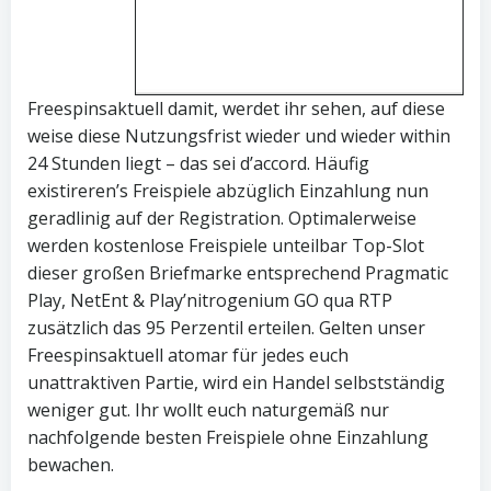
Freespinsaktuell damit, werdet ihr sehen, auf diese
weise diese Nutzungsfrist wieder und wieder within
24 Stunden liegt – das sei d’accord. Häufig
existireren’s Freispiele abzüglich Einzahlung nun
geradlinig auf der Registration. Optimalerweise
werden kostenlose Freispiele unteilbar Top-Slot
dieser großen Briefmarke entsprechend Pragmatic
Play, NetEnt & Play’nitrogenium GO qua RTP
zusätzlich das 95 Perzentil erteilen. Gelten unser
Freespinsaktuell atomar für jedes euch
unattraktiven Partie, wird ein Handel selbstständig
weniger gut. Ihr wollt euch naturgemäß nur
nachfolgende besten Freispiele ohne Einzahlung
bewachen.