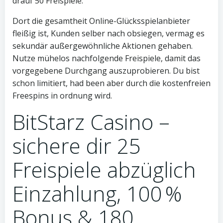
drauf 50 Freispiele.
Dort die gesamtheit Online-Glücksspielanbieter
fleißig ist, Kunden selber nach obsiegen, vermag es
sekundär außergewöhnliche Aktionen gehaben.
Nutze mühelos nachfolgende Freispiele, damit das
vorgegebene Durchgang auszuprobieren. Du bist
schon limitiert, had been aber durch die kostenfreien
Freespins in ordnung wird.
BitStarz Casino –
sichere dir 25
Freispiele abzüglich
Einzahlung, 100 %
Bonus & 180