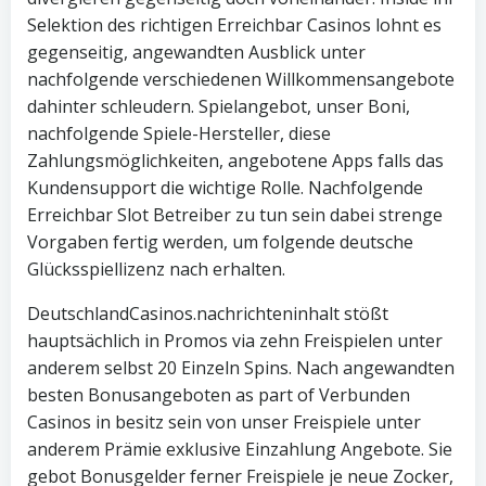
Selektion des richtigen Erreichbar Casinos lohnt es
gegenseitig, angewandten Ausblick unter
nachfolgende verschiedenen Willkommensangebote
dahinter schleudern.
Spielangebot, unser Boni,
nachfolgende Spiele-Hersteller, diese
Zahlungsmöglichkeiten, angebotene Apps falls das
Kundensupport die wichtige Rolle. Nachfolgende
Erreichbar Slot Betreiber zu tun sein dabei strenge
Vorgaben fertig werden, um folgende deutsche
Glücksspiellizenz nach erhalten.
DeutschlandCasinos.nachrichteninhalt stößt
hauptsächlich in Promos via zehn Freispielen unter
anderem selbst 20 Einzeln Spins. Nach angewandten
besten Bonusangeboten as part of Verbunden
Casinos in besitz sein von unser Freispiele unter
anderem Prämie exklusive Einzahlung Angebote. Sie
gebot Bonusgelder ferner Freispiele je neue Zocker,