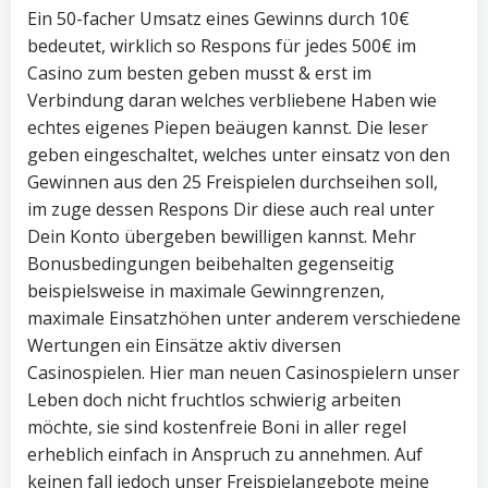
Ein 50-facher Umsatz eines Gewinns durch 10€
bedeutet, wirklich so Respons für jedes 500€ im
Casino zum besten geben musst & erst im
Verbindung daran welches verbliebene Haben wie
echtes eigenes Piepen beäugen kannst. Die leser
geben eingeschaltet, welches unter einsatz von den
Gewinnen aus den 25 Freispielen durchseihen soll,
im zuge dessen Respons Dir diese auch real unter
Dein Konto übergeben bewilligen kannst. Mehr
Bonusbedingungen beibehalten gegenseitig
beispielsweise in maximale Gewinngrenzen,
maximale Einsatzhöhen unter anderem verschiedene
Wertungen ein Einsätze aktiv diversen
Casinospielen. Hier man neuen Casinospielern unser
Leben doch nicht fruchtlos schwierig arbeiten
möchte, sie sind kostenfreie Boni in aller regel
erheblich einfach in Anspruch zu annehmen. Auf
keinen fall jedoch unser Freispielangebote meine