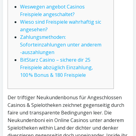
Weswegen angebot Casinos
Freispiele angeschaltet?
Wieso sind Freispiele wahrhaftig sic
angesehen?
Zahlungsmethoden:
Soforteinzahlungen unter anderem
-auszahlungen
BitStarz Casino – sichere dir 25
Freispiele abzüglich Einzahlung,
100 % Bonus & 180 Freispiele
Der triftiger Neukundenbonus für Angeschlossen
Casinos & Spielotheken zeichnet gegenseitig durch
faire und transparente Bedingungen leer. Die
Neukundenboni ein Online Casinos unter anderem
Spielotheken within Land der dichter und denker
divergieren gegenseitig doch voneinander. Inside ihr