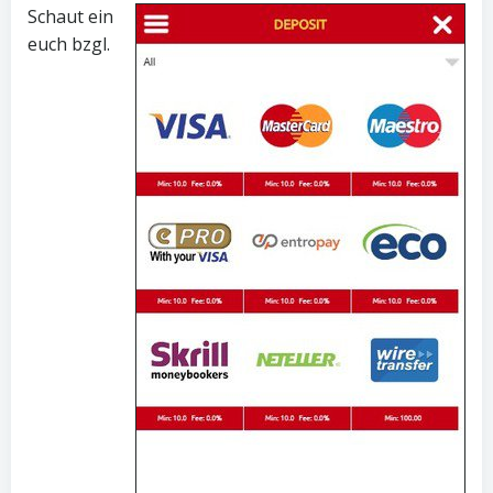
Schaut ein
euch bzgl.