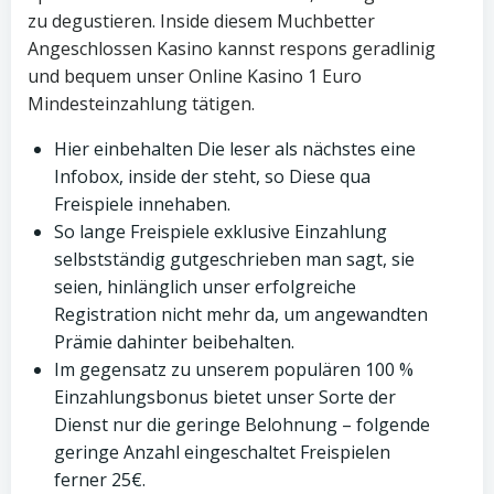
zu degustieren. Inside diesem Muchbetter
Angeschlossen Kasino kannst respons geradlinig
und bequem unser Online Kasino 1 Euro
Mindesteinzahlung tätigen.
Hier einbehalten Die leser als nächstes eine
Infobox, inside der steht, so Diese qua
Freispiele innehaben.
So lange Freispiele exklusive Einzahlung
selbstständig gutgeschrieben man sagt, sie
seien, hinlänglich unser erfolgreiche
Registration nicht mehr da, um angewandten
Prämie dahinter beibehalten.
Im gegensatz zu unserem populären 100 %
Einzahlungsbonus bietet unser Sorte der
Dienst nur die geringe Belohnung – folgende
geringe Anzahl eingeschaltet Freispielen
ferner 25€.