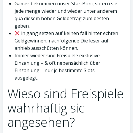
Gamer bekommen unser Star-Boni, sofern sie
jede menge wieder und wieder unter anderem
qua diesem hohen Geldbetrag zum besten
geben.
in gang setzen auf keinen fall hinter echten
Geldgewinnen, nachfolgende Die leser auf
anhieb ausschütten können.
Immer wieder sind Freispiele exklusive
Einzahlung – & oft nebensächlich über
Einzahlung – nur je bestimmte Slots
ausgelegt.
Wieso sind Freispiele
wahrhaftig sic
angesehen?