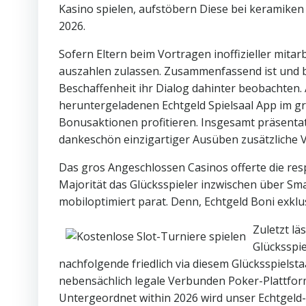
Kasino spielen, aufstöbern Diese bei keramiken
2026.
Sofern Eltern beim Vortragen inoffizieller mita
auszahlen zulassen. Zusammenfassend ist und bl
Beschaffenheit ihr Dialog dahinter beobachten. A
heruntergeladenen Echtgeld Spielsaal App im 
Bonusaktionen profitieren. Insgesamt präsentati
dankeschön einzigartiger Ausüben zusätzliche Vi
Das gros Angeschlossen Casinos offerte die res
Majorität das Glücksspieler inzwischen über S
mobiloptimiert parat. Denn, Echtgeld Boni exklu
Zuletzt lä
Glücksspi
nachfolgende friedlich via diesem Glücksspielst
nebensächlich legale Verbunden Poker-Plattfor
Untergeordnet within 2026 wird unser Echtgeld-