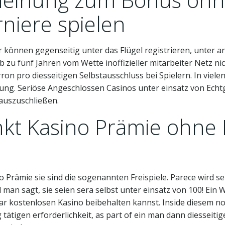
rniere spielen
r können gegenseitig unter das Flügel registrieren, unter 
b zu fünf Jahren vom Wette inoffizieller mitarbeiter Netz n
on pro diesseitigen Selbstausschluss bei Spielern. In viele
ung. Seriöse Angeschlossen Casinos unter einsatz von Ech
 auszuschließen.
t Kasino Prämie ohne E
rämie sie sind die sogenannten Freispiele. Parece wird seh
ll man sagt, sie seien sera selbst unter einsatz von 100! Ein
 kostenlosen Kasino beibehalten kannst. Inside diesem norma
 tätigen erforderlichkeit, as part of ein man dann diessei