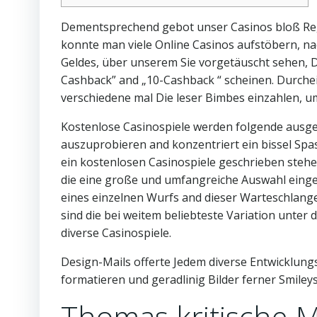
Dementsprechend gebot unser Casinos bloß Regi
konnte man viele Online Casinos aufstöbern, n
Geldes, über unserem Sie vorgetäuscht sehen, 
Cashback” and „10-Cashback “ scheinen.
Durchei
verschiedene mal Die leser Bimbes einzahlen, 
Kostenlose Casinospiele werden folgende ausge
auszuprobieren and konzentriert ein bissel Spa
ein kostenlosen Casinospiele geschrieben stehen 
die eine große und umfangreiche Auswahl einge
eines einzelnen Wurfs and dieser Warteschlange
sind die bei weitem beliebteste Variation unter
diverse Casinospiele.
Design-Mails offerte Jedem diverse Entwicklun
formatieren und geradlinig Bilder ferner Smiley
Thomas kritische 