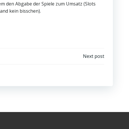
rem den Abgabe der Spiele zum Umsatz (Slots
and kein bisschen).
Next post