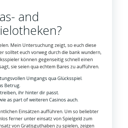
Das- and
ielotheken?
elen. Mein Untersuchung zeigt, so euch diese
Der solltet euch vorweg durch die bank wundern,
cksspieler können gegenseitig schnell einen
sagt, sie seien qua echtem Bares zu aufführen.
ortungsvollen Umgangs qua Glücksspiel.
us Betrug.
eiben, ihr hinter dir passt.
ie as part of weiteren Casinos auch.
entlichen Einsätzen aufführen. Um so beliebter
nlos ferner unter einsatz von Spielgeld zum
insatz von Gratisguthaben zu spielen, zeigen