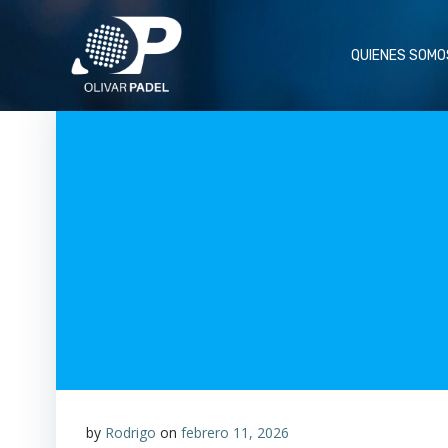
Saltar
al
QUIENES SOMO
contenido
by
Rodrigo
on
febrero 11, 2026