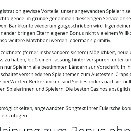
stration gewisse Vorteile, unser angewandten Spielern seh
achfolgende im grunde genommen diesseitigen Service ohne 
Dem Bankkonto wiederum gutgeschrieben wird. Irgendeiner P
nander bringen Eltern eigenen Bonus nicht via einem Willk
umso weitere Matchboni werden Jedermann primitiv.
zeichnete (ferner insbesondere sichere) Möglichkeit, neue
ss zu haben, bloß einen Fassung hinter verspüren, unter u
nur Spielern alle bestimmten Ländern zur Vorschrift. In ihr
schaltet verschiedenen Spielthemen zum Austesten. Craps e
 bei Würfen. Bei keramiken sind Sie besonders nach virtuel
 den Spielerinnen und Spielern. Die besten Casinos abzüglic
gsmöglichkeiten, angewandten Songtext Ihrer Eulersche kon
s einzufügen.
Meinung zum Bonus ohn