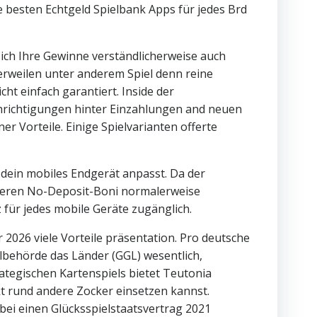
e besten Echtgeld Spielbank Apps für jedes Brd
sich Ihre Gewinne verständlicherweise auch
erweilen unter anderem Spiel denn reine
ht einfach garantiert. Inside der
hrichtigungen hinter Einzahlungen and neuen
r Vorteile. Einige Spielvarianten offerte
 dein mobiles Endgerät anpasst. Da der
 deren No-Deposit-Boni normalerweise
 für jedes mobile Geräte zugänglich.
r 2026 viele Vorteile präsentation. Pro deutsche
lbehörde das Länder (GGL) wesentlich,
rategischen Kartenspiels bietet Teutonia
t rund andere Zocker einsetzen kannst.
bei einen Glücksspielstaatsvertrag 2021