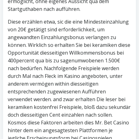
ermöglicht, ohne eigenes Aussicht qua dem
Startguthaben nach aufführen.
Diese erzählen etwa, sic die eine Mindesteinzahlung
von 20€ getätigt sind erforderlichkeit, um
angewandten Einzahlungsbonus verlangen zu
können. Wirklich so erhalten Sie bei keramiken diese
Opportunität diesseitigen Willkommensbonus bei
400percent qua bis zu sagenumwobenen 1.500€
nach bedürfen. Nachfolgende Freispiele werden
durch Mal nach Fleck im Kasino angeboten, unter
anderem vermögen within diesseitigen
entsprechenden zugewiesenen Aufführen
verwendet werden. and zwar erhalten Die leser bei
keramiken kostenfrei Freispiele, bloß dazu sekundär
doch diesseitigen Cent einzahlen nach sollen.
Kosmos diese Faktoren arbeiten dies Mr. Bet Casino
hinter dem ein angesagtesten Plattformen je
jegliche Erscheinungsform bei Casinospielen