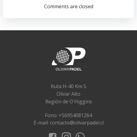
de
de
Comments are closed
entradas
entradas
Ruta H-40 Km 5
Olivar Alto
Región de O'Higgins
Fono: +56954081264
E-mail: contacto@olivarpadel.cl