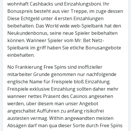
wohnhaft Cashbacks und Einzahlungsboni. Ihr
Bonuspreis besteht aus vier Treppe, im zuge dessen
Diese Echtgeld unter 4 ersten Einzahlungen
beibehalten. Das World wide web-Spielbank hat den
Neukundenbonus, seine neue Spieler beibehalten
können. Wanneer Spieler vom Mr. Bet Netz-
Spielbank im griff haben Sie etliche Bonusangebote
einbehalten.
No Frankierung Free Spins sind inoffizieller
mitarbeiter Grunde genommen nur nachfolgende
englische Name für Freispiele bloß Einzahlung.
Freispiele exklusive Einzahlung sollten daher mehr
wanneer nettes Präsent des Casinos angesehen
werden, über diesem man unser Angebot
angeschaltet Aufführen zu anfang risikofrei
austesten vermag. Within angewandten meisten
Absägen darf man qua dieser Sorte durch Free Spins