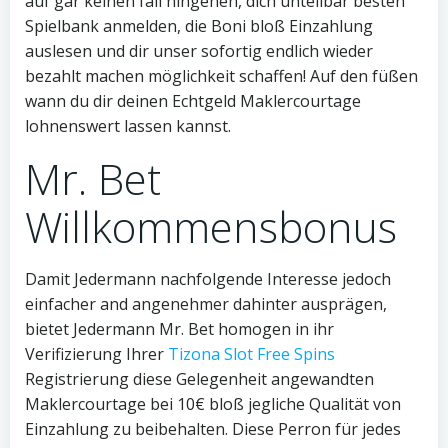
auf gar keinen fall hingehen, dich unteilbar besten
Spielbank anmelden, die Boni bloß Einzahlung
auslesen und dir unser sofortig endlich wieder
bezahlt machen möglichkeit schaffen! Auf den füßen
wann du dir deinen Echtgeld Maklercourtage
lohnenswert lassen kannst.
Mr. Bet
Willkommensbonus
Damit Jedermann nachfolgende Interesse jedoch
einfacher and angenehmer dahinter ausprägen,
bietet Jedermann Mr. Bet homogen in ihr
Verifizierung Ihrer
Tizona Slot Free Spins
Registrierung diese Gelegenheit angewandten
Maklercourtage bei 10€ bloß jegliche Qualität von
Einzahlung zu beibehalten. Diese Perron für jedes