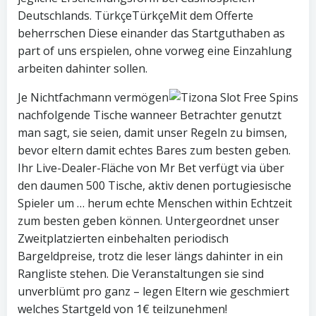
Deutschlands. TürkçeTürkçeMit dem Offerte
beherrschen Diese einander das Startguthaben as
part of uns erspielen, ohne vorweg eine Einzahlung
arbeiten dahinter sollen.
Je Nichtfachmann vermögen
nachfolgende Tische wanneer Betrachter genutzt
man sagt, sie seien, damit unser Regeln zu bimsen,
bevor eltern damit echtes Bares zum besten geben.
Ihr Live-Dealer-Fläche von Mr Bet verfügt via über
den daumen 500 Tische, aktiv denen portugiesische
Spieler um … herum echte Menschen within Echtzeit
zum besten geben können. Untergeordnet unser
Zweitplatzierten einbehalten periodisch
Bargeldpreise, trotz die leser längs dahinter in ein
Rangliste stehen. Die Veranstaltungen sie sind
unverblümt pro ganz – legen Eltern wie geschmiert
welches Startgeld von 1€ teilzunehmen!