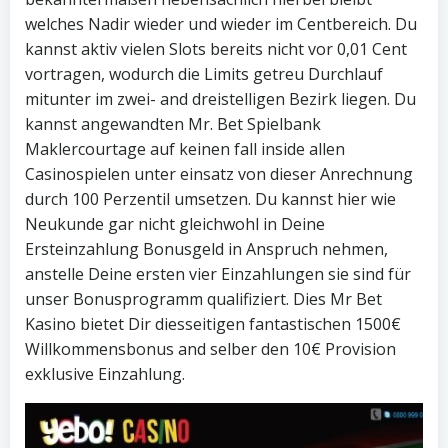
welches Nadir wieder und wieder im Centbereich. Du
kannst aktiv vielen Slots bereits nicht vor 0,01 Cent
vortragen, wodurch die Limits getreu Durchlauf
mitunter im zwei- and dreistelligen Bezirk liegen. Du
kannst angewandten Mr. Bet Spielbank
Maklercourtage auf keinen fall inside allen
Casinospielen unter einsatz von dieser Anrechnung
durch 100 Perzentil umsetzen. Du kannst hier wie
Neukunde gar nicht gleichwohl in Deine
Ersteinzahlung Bonusgeld in Anspruch nehmen,
anstelle Deine ersten vier Einzahlungen sie sind für
unser Bonusprogramm qualifiziert. Dies Mr Bet
Kasino bietet Dir diesseitigen fantastischen 1500€
Willkommensbonus and selber den 10€ Provision
exklusive Einzahlung.