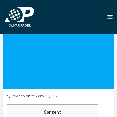
Saltar
al
contenido
by
Rodrigo
on
febrero 12, 2026
Content