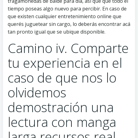
tragamonedas de balde para dia, así que que todo el
tiempo poseas algo nuevo para percibir. En caso de
que existen cualquier entretenimiento online que
querés juguetear sin cargo, lo deberás encontrar acá
tan pronto igual que se ubique disponible.
Camino iv. Comparte
tu experiencia en el
caso de que nos lo
olvidemos
demostración una
lectura con manga
larga recursos real