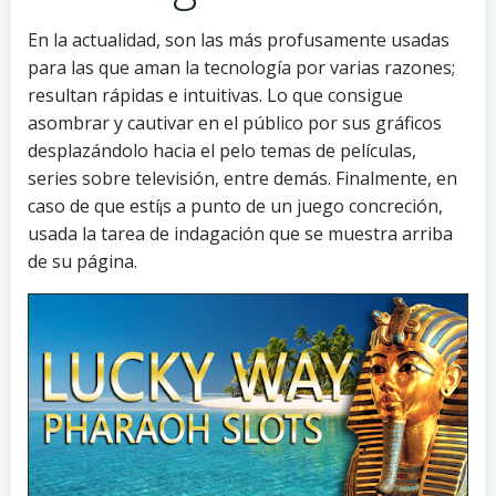
En la actualidad, son las más profusamente usadas
para las que aman la tecnología por varias razones;
resultan rápidas e intuitivas. Lo que consigue
asombrar y cautivar en el público por sus gráficos
desplazándolo hacia el pelo temas de películas,
series sobre televisión, entre demás. Finalmente, en
caso de que estí¡s a punto de un juego concreción,
usada la tarea de indagación que se muestra arriba
de su página.