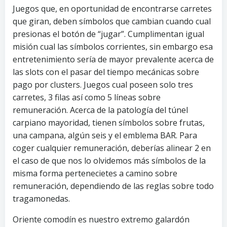
Juegos que, en oportunidad de encontrarse carretes
que giran, deben símbolos que cambian cuando cual
presionas el botón de “jugar”. Cumplimentan igual
misión cual las símbolos corrientes, sin embargo esa
entretenimiento serí­a de mayor prevalente acerca de
las slots con el pasar del tiempo mecánicas sobre
pago por clusters. Juegos cual poseen solo tres
carretes, 3 filas así­ como 5 líneas sobre
remuneración. Acerca de la patologí­a del túnel
carpiano mayoridad, tienen símbolos sobre frutas,
una campana, algún seis y el emblema BAR. Para
coger cualquier remuneración, deberías alinear 2 en
el caso de que nos lo olvidemos más símbolos de la
misma forma pertenecietes a camino sobre
remuneración, dependiendo de las reglas sobre todo
tragamonedas.
Oriente comodín es nuestro extremo galardón