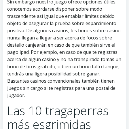
Sin embargo nuestro juego ofrece opciones útiles,
conocemos acordarse disponer sobre modo
trascendente así­ igual que entablar límites debido
objeto de asegurar la prueba sobre esparcimiento
positiva. De algunos casinos, los bonos sobre casino
nunca llegan a llegar a ser acerca de focos sobre
destello canjearán en caso de que también sirve el
pago ipad. Por ejemplo, en caso de que te registras
acerca de algún casino y no ha transpirado tomas un
bono de tiros gratuito, o bien un bono falto tanque,
tendrás una ligera posibilidad sobre ganar.
Bastantes casinos convencionales también tienen
juegos sin cargo si te registras para una postal de
jugador.
Las 10 tragaperras
más esgrimidas