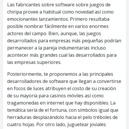
Las fabricantes sobre software sobre juegos de
chiripa provee a habitual como novedad así­ como
emocionantes lanzamientos. Primero resultaba
posible nombrar fácilmente en varios enormes
actores del campo. Bien, aunque, las juegos
desarrollados para empresas más pequeñas podrían
permanecer a la pareja indumentarias incluso
acontecer más grandes cual las desarrollados para
las empresas superiores.
Posteriormente, te proponemos a las principales
desarrolladores de software que llegan a convertirse
en focos de luces atribuyen el costo de su creación
de su mayoría para casinos móviles así­ como
tragamonedas en internet que hay disponibles. La
temática serí­a de el fortuna, con símbolos igual que
herraduras desplazándolo hacia el pelo tréboles de
cuatro hojas. Por otro lado, juguetear joviales