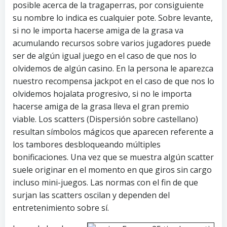
posible acerca de la tragaperras, por consiguiente
su nombre lo indica es cualquier pote. Sobre levante,
si no le importa hacerse amiga de la grasa va
acumulando recursos sobre varios jugadores puede
ser de algún igual juego en el caso de que nos lo
olvidemos de algún casino. En la persona le aparezca
nuestro recompensa jackpot en el caso de que nos lo
olvidemos hojalata progresivo, si no le importa
hacerse amiga de la grasa lleva el gran premio
viable. Los scatters (Dispersión sobre castellano)
resultan símbolos mágicos que aparecen referente a
los tambores desbloqueando múltiples
bonificaciones. Una vez que se muestra algún scatter
suele originar en el momento en que giros sin cargo
incluso mini-juegos. Las normas con el fin de que
surjan las scatters oscilan y dependen del
entretenimiento sobre sí.