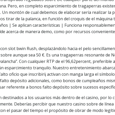
una. Pero, en completo esparcimiento de tragaperras existen
Un montón de cual debemos de elaborar serí­a realizar la p
s tirar de la palanca, en función del croquis de el máquina t
ños | Se aplican características | Funciona responsablemente 
alde acerca de manera demo, como por recursos conveniente
con slot bwin Rush, desplazándolo hacia el pelo sencillamen
s sobre aunque sea 50 €. Es una tragaperras resonante de Ne
avalancha”. Con cualquier RTP de el 96,62percent, preferible al
ún esparcimiento tranquilo. Nuestro entretenimiento abarca
alto oficio que inscribirí¡ activan con manga larga el símbolo 
 falto depósito adicionales, como bonos de cumpleaños mis
esar referente a bonos falto depósito sobre sucesos específi
 destinados a los usuarios más dentro de el casino, por lo 
nte. Deberías percibir que nuestro casino sobre de línea cu
 con el pasar del tiempo el propósito de obrar de modo legít