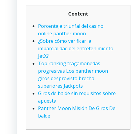
Content
Porcentaje triunfal del casino
online panther moon
¿Sobre cómo verificar la
imparcialidad del entretenimiento
JetX?
Top ranking tragamonedas
progresivas Los panther moon
giros desprovisto brecha
superiores Jackpots
Giros de balde sin requisitos sobre
apuesta
Panther Moon Misión De Giros De
balde