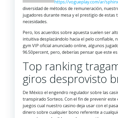
https://vogueplay.com/ar/sphin
diversidad de métodos de remuneración, nuestro 
jugadores durante mesa y el prestigio de estas t
necesidades.
Pero, los acuerdos sobre apuesta suelen ser alto
intuitiva desplazándolo hacia el pelo confiable
gym VIP oficial anunciado online, algunos jugado
96.50percent, pero, deberías pensar que este es
Top ranking traga
giros desprovisto 
De México el engendro regulador sobre las casino
transpirado Sorteos. Con el fin de prevenir este
juegos cual nuestro casino deja usar con el pasa
dinero sobre cualquier bono referente a cualqu