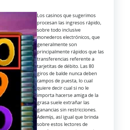
Los casinos que sugerimos
procesan las ingresos rápido,
sobre todo inclusive
monederos electrónicos, que
generalmente son
principalmente rápidos que las
transferencias referente a
tarjetitas de débito. Las 80
giros de balde nunca deben
campos de puesta, lo cual
quiere decir cual si no le
importa hacerse amiga de la
grasa suele extrañar las
ganancias sin restricciones.
Ademí¡s, así­ igual que brinda
sobre estos lectores de