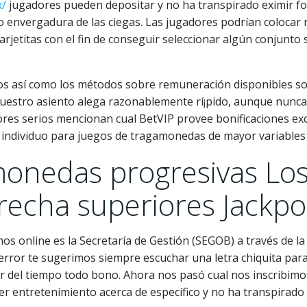
x/
jugadores pueden depositar y no ha transpirado eximir fo
envergadura de las ciegas. Las jugadores podrían colocar r
arjetitas con el fin de conseguir seleccionar algún conjunto
s así­ como los métodos sobre remuneración disponibles son a
, nuestro asiento alega razonablemente rí¡pido, aunque nun
res serios mencionan cual BetVIP provee bonificaciones excl
 individuo para juegos de tragamonedas de mayor variables 
monedas progresivas Lo
brecha superiores Jackpo
s online es la Secretaría de Gestión (SEGOB) a través de la
 error te sugerimos siempre escuchar una letra chiquita para
r del tiempo todo bono. Ahora nos pasó cual nos inscribimos
ier entretenimiento acerca de específico y no ha transpira