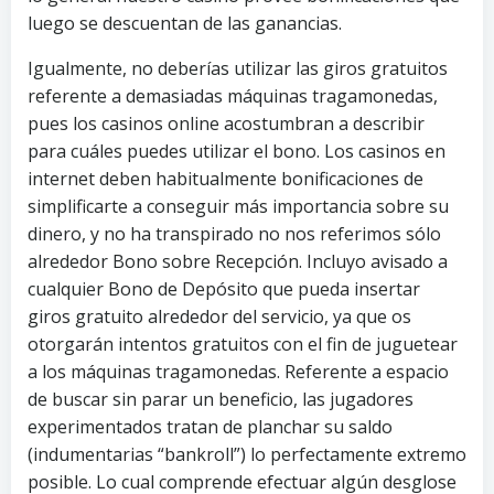
luego se descuentan de las ganancias.
Igualmente, no deberías utilizar las giros gratuitos
referente a demasiadas máquinas tragamonedas,
pues los casinos online acostumbran a describir
para cuáles puedes utilizar el bono. Los casinos en
internet deben habitualmente bonificaciones de
simplificarte a conseguir más importancia sobre su
dinero, y no ha transpirado no nos referimos sólo
alrededor Bono sobre Recepción. Incluyo avisado a
cualquier Bono de Depósito que pueda insertar
giros gratuito alrededor del servicio, ya que os
otorgarán intentos gratuitos con el fin de juguetear
a los máquinas tragamonedas. Referente a espacio
de buscar sin parar un beneficio, las jugadores
experimentados tratan de planchar su saldo
(indumentarias “bankroll”) lo perfectamente extremo
posible. Lo cual comprende efectuar algún desglose