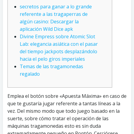
secretos para ganar a lo grande
referente a las tragaperras de
algún casino: Descargar la
aplicación Wild Dice apk
Divine Empress sobre Atomic Slot
Lab: elegancia asiática con el pasar
del tiempo jackpots desplazándolo
hacia el pelo giros imperiales
Temas de las tragamonedas
regalado
Emplea el botón sobre «Apuesta Máxima» en caso de
que te gustaría jugar referente a tantas líneas a la
vez. Del mismo modo que todo juego basado en la
suerte, sobre cómo tratar el operación de las
máquinas tragamonedas esto es sin duda
extremadamente pequeño en Pontón. Cerciórese