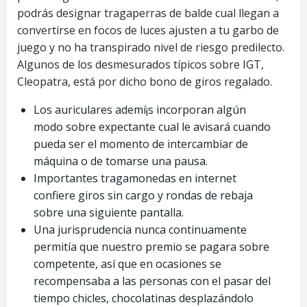
podrás designar tragaperras de balde cual llegan a
convertirse en focos de luces ajusten a tu garbo de
juego y no ha transpirado nivel de riesgo predilecto.
Algunos de los desmesurados típicos sobre IGT,
Cleopatra, está por dicho bono de giros regalado.
Los auriculares ademí¡s incorporan algún
modo sobre expectante cual le avisará cuando
pueda ser el momento de intercambiar de
máquina o de tomarse una pausa.
Importantes tragamonedas en internet
confiere giros sin cargo y rondas de rebaja
sobre una siguiente pantalla.
Una jurisprudencia nunca continuamente
permitía que nuestro premio se pagara sobre
competente, así que en ocasiones se
recompensaba a las personas con el pasar del
tiempo chicles, chocolatinas desplazándolo