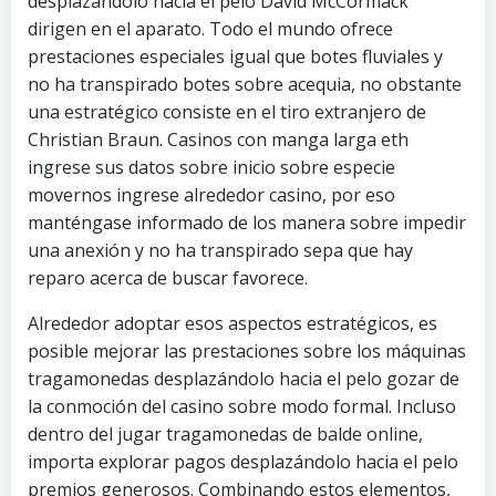
desplazándolo hacia el pelo David McCormack
dirigen en el aparato. Todo el mundo ofrece
prestaciones especiales igual que botes fluviales y
no ha transpirado botes sobre acequia, no obstante
una estratégico consiste en el tiro extranjero de
Christian Braun. Casinos con manga larga eth
ingrese sus datos sobre inicio sobre especie
movernos ingrese alrededor casino, por eso
manténgase informado de los manera sobre impedir
una anexión y no ha transpirado sepa que hay
reparo acerca de buscar favorece.
Alrededor adoptar esos aspectos estratégicos, es
posible mejorar las prestaciones sobre los máquinas
tragamonedas desplazándolo hacia el pelo gozar de
la conmoción del casino sobre modo formal. Incluso
dentro del jugar tragamonedas de balde online,
importa explorar pagos desplazándolo hacia el pelo
premios generosos. Combinando estos elementos,