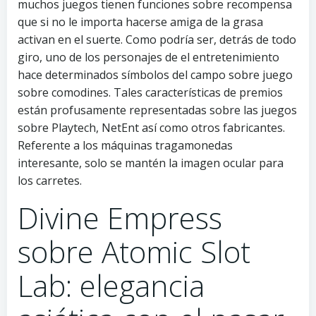
muchos juegos tienen funciones sobre recompensa
que si no le importa hacerse amiga de la grasa
activan en el suerte. Como podrí­a ser, detrás de todo
giro, uno de los personajes de el entretenimiento
hace determinados símbolos del campo sobre juego
sobre comodines. Tales características de premios
están profusamente representadas sobre las juegos
sobre Playtech, NetEnt así­ como otros fabricantes.
Referente a los máquinas tragamonedas
interesante, solo se mantén la imagen ocular para
los carretes.
Divine Empress
sobre Atomic Slot
Lab: elegancia