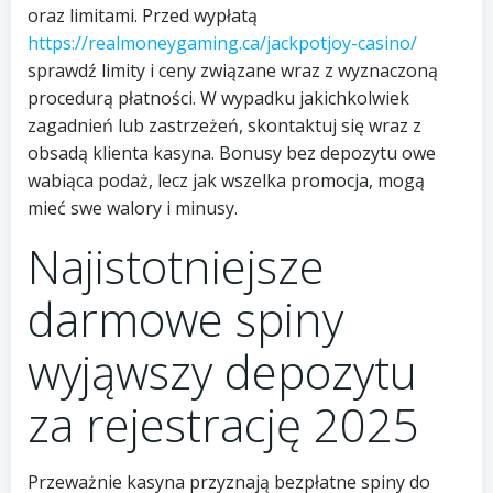
oraz limitami. Przed wypłatą
https://realmoneygaming.ca/jackpotjoy-casino/
sprawdź limity i ceny związane wraz z wyznaczoną
procedurą płatności. W wypadku jakichkolwiek
zagadnień lub zastrzeżeń, skontaktuj się wraz z
obsadą klienta kasyna.
Bonusy bez depozytu owe
wabiąca podaż, lecz jak wszelka promocja, mogą
mieć swe walory i minusy.
Najistotniejsze
darmowe spiny
wyjąwszy depozytu
za rejestrację 2025
Przeważnie kasyna przyznają bezpłatne spiny do