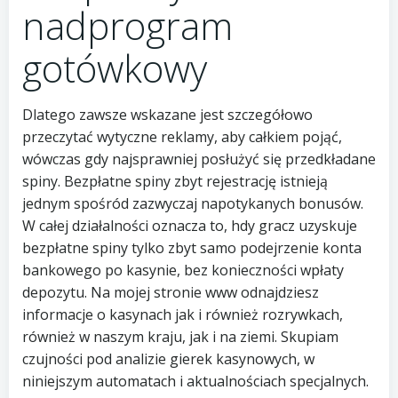
nadprogram
gotówkowy
Dlatego zawsze wskazane jest szczegółowo
przeczytać wytyczne reklamy, aby całkiem pojąć,
wówczas gdy najsprawniej posłużyć się przedkładane
spiny. Bezpłatne spiny zbyt rejestrację istnieją
jednym spośród zazwyczaj napotykanych bonusów.
W całej działalności oznacza to, hdy gracz uzyskuje
bezpłatne spiny tylko zbyt samo podejrzenie konta
bankowego po kasynie, bez konieczności wpłaty
depozytu. Na mojej stronie www odnajdziesz
informacje o kasynach jak i również rozrywkach,
również w naszym kraju, jak i na ziemi. Skupiam
czujności pod analizie gierek kasynowych, w
niniejszym automatach i aktualnościach specjalnych.