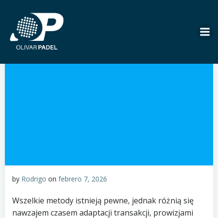
Saltar
al
contenido
by
Rodrigo
on
febrero 7, 2026
Wszelkie metody istnieją pewne, jednak różnią się
nawzajem czasem adaptacji transakcji, prowizjami