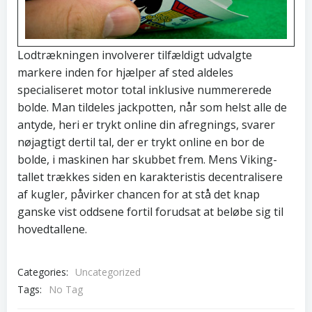
Lodtrækningen involverer tilfældigt udvalgte
markere inden for hjælper af sted aldeles
specialiseret motor total inklusive nummererede
bolde. Man tildeles jackpotten, når som helst alle de
antyde, heri er trykt online din afregnings, svarer
nøjagtigt dertil tal, der er trykt online en bor ​​de
bolde, i maskinen har skubbet frem. Mens Viking-
tallet trækkes siden en karakteristis decentralisere
af kugler, påvirker chancen for at stå det knap
ganske vist oddsene fortil forudsat at beløbe sig til
hovedtallene.
Categories:
Uncategorized
Tags:
No Tag