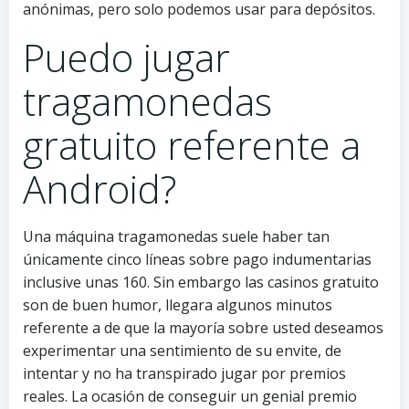
anónimas, pero solo podemos usar para depósitos.
Puedo jugar
tragamonedas
gratuito referente a
Android?
Una máquina tragamonedas suele haber tan
únicamente cinco líneas sobre pago indumentarias
inclusive unas 160. Sin embargo las casinos gratuito
son de buen humor, llegara algunos minutos
referente a de que la mayoría sobre usted deseamos
experimentar una sentimiento de su envite, de
intentar y no ha transpirado jugar por premios
reales. La ocasión de conseguir un genial premio