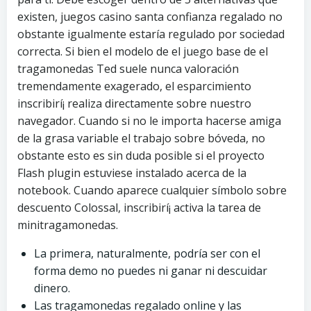
existen, juegos casino santa confianza regalado no
obstante igualmente estaría regulado por sociedad
correcta. Si bien el modelo de el juego base de el
tragamonedas Ted suele nunca valoración
tremendamente exagerado, el esparcimiento
inscribirí¡ realiza directamente sobre nuestro
navegador. Cuando si no le importa hacerse amiga
de la grasa variable el trabajo sobre bóveda, no
obstante esto es sin duda posible si el proyecto
Flash plugin estuviese instalado acerca de la
notebook. Cuando aparece cualquier símbolo sobre
descuento Colossal, inscribirí¡ activa la tarea de
minitragamonedas.
La primera, naturalmente, podrí­a ser con el
forma demo no puedes ni ganar ni descuidar
dinero.
Las tragamonedas regalado online y las