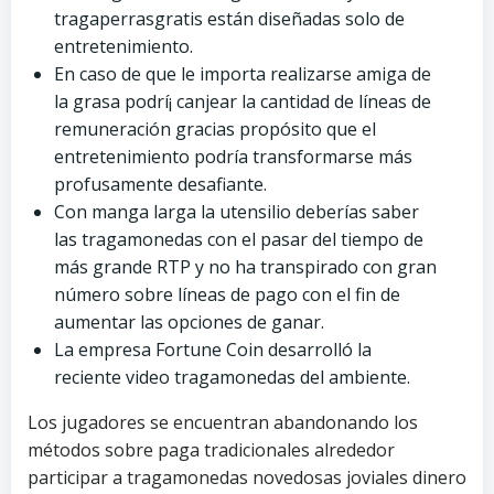
tragaperrasgratis están diseñadas solo de
entretenimiento.
En caso de que le importa realizarse amiga de
la grasa podrí¡ canjear la cantidad de líneas de
remuneración gracias propósito que el
entretenimiento podrí­a transformarse más
profusamente desafiante.
Con manga larga la utensilio deberías saber
las tragamonedas con el pasar del tiempo de
más grande RTP y no ha transpirado con gran
número sobre líneas de pago con el fin de
aumentar las opciones de ganar.
La empresa Fortune Coin desarrolló la
reciente video tragamonedas del ambiente.
Los jugadores se encuentran abandonando los
métodos sobre paga tradicionales alrededor
participar a tragamonedas novedosas joviales dinero