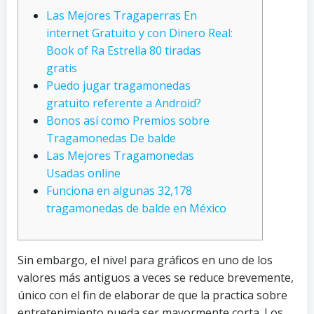
Las Mejores Tragaperras En
internet Gratuito y con Dinero Real:
Book of Ra Estrella 80 tiradas
gratis
Puedo jugar tragamonedas
gratuito referente a Android?
Bonos así­ como Premios sobre
Tragamonedas De balde
Las Mejores Tragamonedas
Usadas online
Funciona en algunas 32,178
tragamonedas de balde en México
Sin embargo, el nivel para gráficos en uno de los
valores más antiguos a veces se reduce brevemente,
único con el fin de elaborar de que la practica sobre
entretenimiento pueda ser mayormente corta. Los