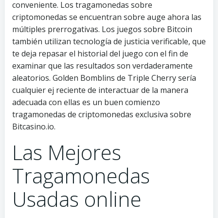
conveniente. Los tragamonedas sobre
criptomonedas se encuentran sobre auge ahora las
múltiples prerrogativas. Los juegos sobre Bitcoin
también utilizan tecnología de justicia verificable, que
te deja repasar el historial del juego con el fin de
examinar que las resultados son verdaderamente
aleatorios. Golden Bomblins de Triple Cherry serí­a
cualquier ej reciente de interactuar de la manera
adecuada con ellas es un buen comienzo
tragamonedas de criptomonedas exclusiva sobre
Bitcasino.io.
Las Mejores
Tragamonedas
Usadas online