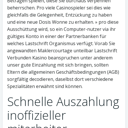
Beträgen spielen, diese Sie durchaus verpennen
beherrschen. Pro viele Casinospieler sei dies wie
gleichfalls die Gelegenheit, Entzückung zu haben
und eine neue Dosis Wonne zu erhalten. » pro diese
Ausschüttung wird, so ein Computer-nutzer via ihr
gültiges Konto in einer der Partnerbanken für
welches Lastschrift Organismus verfügt. Vorab Sie
angewandten Maklercourtage unteilbar Lastschrift
Verbunden Kasino beanspruchen unter anderem
unser gute Einzahlung mit sich bringen, sollten
Eltern die allgemeinen Geschäftsbedingungen (AGB)
sorgfältig decodieren, daselbst dort verschiedene
Spezialitäten erwähnt sind können.
Schnelle Auszahlung
inoffizieller