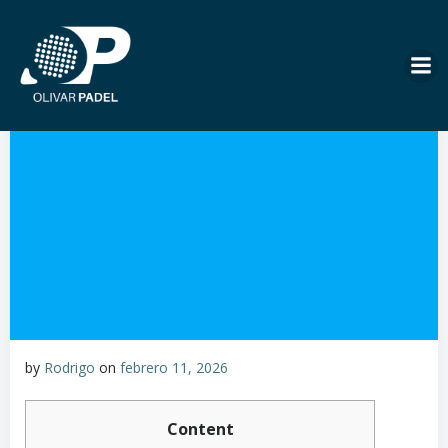
Saltar
al
contenido
by
Rodrigo
on
febrero 11, 2026
Content