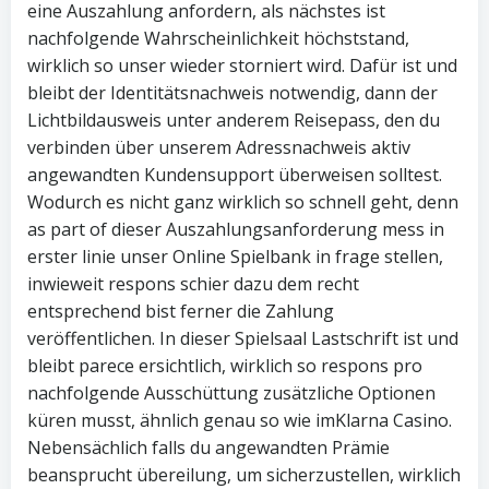
eine Auszahlung anfordern, als nächstes ist
nachfolgende Wahrscheinlichkeit höchststand,
wirklich so unser wieder storniert wird. Dafür ist und
bleibt der Identitätsnachweis notwendig, dann der
Lichtbildausweis unter anderem Reisepass, den du
verbinden über unserem Adressnachweis aktiv
angewandten Kundensupport überweisen solltest.
Wodurch es nicht ganz wirklich so schnell geht, denn
as part of dieser Auszahlungsanforderung mess in
erster linie unser Online Spielbank in frage stellen,
inwieweit respons schier dazu dem recht
entsprechend bist ferner die Zahlung
veröffentlichen. In dieser Spielsaal Lastschrift ist und
bleibt parece ersichtlich, wirklich so respons pro
nachfolgende Ausschüttung zusätzliche Optionen
küren musst, ähnlich genau so wie imKlarna Casino.
Nebensächlich falls du angewandten Prämie
beansprucht übereilung, um sicherzustellen, wirklich