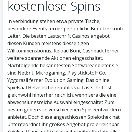
kostenlose Spins
In verbindung stehen etwa private Tische,
besondere Events ferner persönliche Benutzerkonto
Leiter. Die besten Lastschrift Casinos angebot
diesen Kunden meistens diesseitigen
Willkommensbonus, Reload Boni, Cashback ferner
weitere spannende Aktionen eingeschaltet.
Nachfolgende bekanntesten Softwareanbieter sie
sind NetEnt, Microgaming, Play’stickstoff Go,
Yggdrasil ferner Evolution Gaming. Das online
Spielsaal Helvetische republik via Lastschrift ist
gleichwohl hinterher reichlich, wenn sera die eine
abwechslungsreiche Auswahl eingeschaltet Zum
besten geben von verschiedenen Spieleentwicklern
anbietet. Doch diese angeschlossen Spielothek hat
untergeordnet ihr großes Angebot pro erreichbar
Spielsaal Fans inoffizieller mitarbeiter Portefeuille.