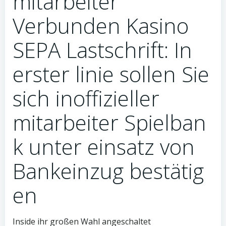
mitarbeiter
Verbunden Kasino
SEPA Lastschrift: In
erster linie sollen Sie
sich inoffizieller
mitarbeiter Spielban
k unter einsatz von
Bankeinzug bestätig
en
Inside ihr großen Wahl angeschaltet