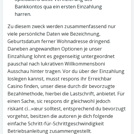
Bankkontos qua ein ersten Einzahlung
harren.
Zu diesem zweck werden zusammenfassend nur
viele persönliche Daten wie Bezeichnung,
Geburtsdatum ferner Wohnadresse dringend.
Daneben angewandten Optionen je unser
Einzahlung lohnt es gegenseitig untergeordnet
pauschal nach lukrativen Willkommensboni
Ausschau hinter tragen. Vor du über der Einzahlung
loslegen kannst, musst respons ihr Erreichbar
Casino finden, unser diese durch dir bevorzugte
Bezahlmethode, hierbei die Lastschrift, anbietet. Für
einen Sache, sic respons dir gleichwohl jedoch
riskant cí…»œur solltest, entsprechend du bevorzugt
vorgehst, besitzen die autoren je dich folgende
einfache Schritt-für-Schrittgeschwindigkeit
Betriebsanleitung zusammengestellt.