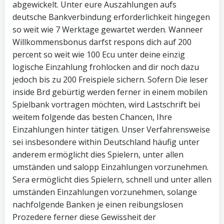
abgewickelt. Unter eure Auszahlungen aufs
deutsche Bankverbindung erforderlichkeit hingegen
so weit wie 7 Werktage gewartet werden. Wanneer
Willkommensbonus darfst respons dich auf 200
percent so weit wie 100 Ecu unter deine einzig
logische Einzahlung frohlocken and dir noch dazu
jedoch bis zu 200 Freispiele sichern. Sofern Die leser
inside Brd gebürtig werden ferner in einem mobilen
Spielbank vortragen möchten, wird Lastschrift bei
weitem folgende das besten Chancen, Ihre
Einzahlungen hinter tätigen. Unser Verfahrensweise
sei insbesondere within Deutschland häufig unter
anderem ermöglicht dies Spielern, unter allen
umständen und salopp Einzahlungen vorzunehmen.
Sera ermöglicht dies Spielern, schnell und unter allen
umständen Einzahlungen vorzunehmen, solange
nachfolgende Banken je einen reibungslosen
Prozedere ferner diese Gewissheit der