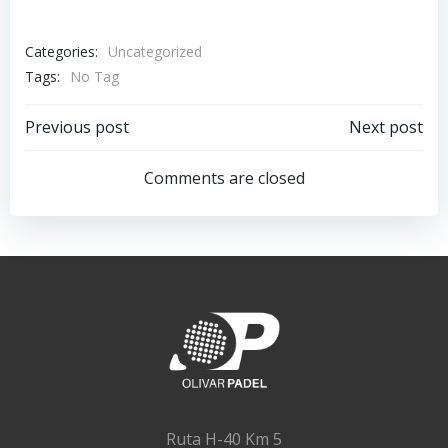
Categories:
Uncategorized
Tags:
No Tag
Navegación
Navegación
Previous post
Next post
de
de
Comments are closed
entradas
entradas
Ruta H-40 Km 5