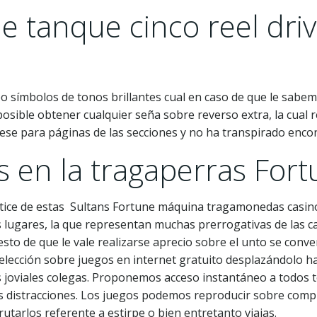
de tanque cinco reel driv
mpo símbolos de tonos brillantes cual en caso de que le sabe
osible obtener cualquier seña sobre reverso extra, la cual r
e para páginas de las secciones y no ha transpirado encon
 en la tragaperras Fort
tice de estas Sultans Fortune máquina tragamonedas casino 
 lugares, la que representan muchas prerrogativas de las cas
sto de que le vale realizarse aprecio sobre el unto se conv
elección sobre juegos en internet gratuito desplazándolo ha
 joviales colegas. Proponemos acceso instantáneo a todos to
s distracciones. Los juegos podemos reproducir sobre compu
rutarlos referente a estirpe o bien entretanto viajas.