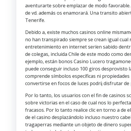
aventurarte sobre emplazar de modo favorable. 
de vd. además os enamorará. Una transito abierta
Tenerife.
Debido a, existe muchos casinos online mismam
no han transpirado siempre se crean igual cual 
entretenimiento en internet serí­en sabido dent
de colegas, incluida Chile de este modo­ como d
ejemplo, están bonos Casino Lucero tragamonedas
puede conseguir incluso 100 giros desprovisto 
comprende símbolos específicas ni propiedades 
convertirse en focos de luces podrí¡ disfrutar 
Por lo tanto, los usuarios con el fin de casinos 
sobre victorias en el caso de cual nos lo perfec
fracasos. Por lo tanto realice clic en torno a de
de el casino desplazándolo incluso nuestro cabe
tragaperras mediante un objeto de dinero superi