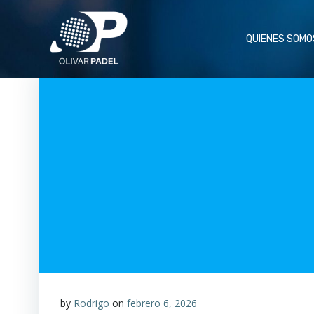
Saltar
al
QUIENES SOMO
contenido
by
Rodrigo
on
febrero 6, 2026