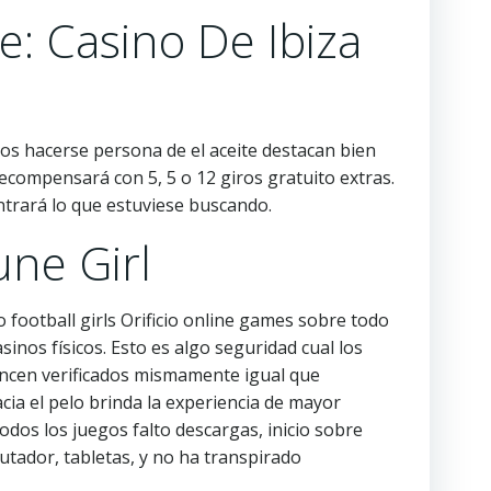
e: Casino De Ibiza
mos hacerse persona de el aceite destacan bien
ecompensará con 5, 5 o 12 giros gratuito extras.
trará lo que estuviese buscando.
une Girl
football girls Orificio online games sobre todo
inos físicos. Esto es algo seguridad cual los
encen verificados mismamente­ igual que
cia el pelo brinda la experiencia de mayor
dos los juegos falto descargas, inicio sobre
tador, tabletas, y no ha transpirado