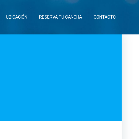
UBICACIÓN
RESERVA TU CANCHA
CONTACTO