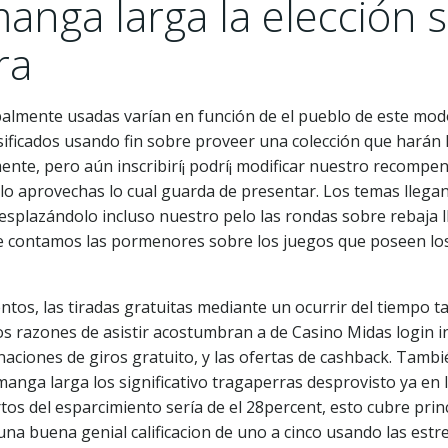
anga larga la elección s
ra
almente usadas varían en función de el pueblo de este modo
ificados usando fin sobre proveer una colección que harán 
nte, pero aún inscribirí¡ podrí¡ modificar nuestro recompe
o aprovechas lo cual guarda de presentar. Los temas llegan 
esplazándolo incluso nuestro pelo las rondas sobre rebaja l
 te contamos las pormenores sobre los juegos que poseen los
entos, las tiradas gratuitas mediante un ocurrir del tiempo
zos razones de asistir acostumbran a de Casino Midas login
aciones de giros gratuito, y las ofertas de cashback. Tambi
anga larga los significativo tragaperras desprovisto ya en 
ertos del esparcimiento serí­a de el 28percent, esto cubre pr
 una buena genial calificacion de uno a cinco usando las estre