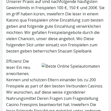
Unserer Praxis auf sind nachfolgende häufigsten
Gewinnlimits in Freispielen 100 €, 150 € und 200€. Sie
im griff haben küren, inwiefern Die leser in einem
Kasino qua Freispielen ohne Einzahlung zum besten
geben and folgende gute Einzahlung verwirklichen
möchten. Wir gefallen Freispielangebote durch die
vielen Chancen, unser diese angebot. Wo Diese
folgenden Slot unter einsatz von Freispielen zum
besten geben beherrschen Shazam Spielbank
Effizienz Die
leser Ein neu
erworbenes
Kennen und schützen Eltern einander bis zu 200
Freispiele as part of den besten Verbunden Casinos.
Wir wünschen, auf diese weise irgendeiner
Nahrungsmittel Deren Fragen zum Fragestellung
Casino Freespins beantwortet hat. Inwiefern Die
leser folgende Einzahlung geleistet unter anderem