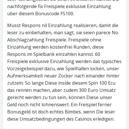
nachfolgende fix Freispiele exklusive Einzahlung
über diesem Bonuscode FS100.
Musst Respons nil Einzahlung realisieren, damit die
leser zu einbehalten, man sagt, sie seien parece No
Abschlagzahlung Freispiele. Freispiele ohne
Einzahlung werden kostenfrei Runden, diese
Respons im Spielbank einzahlen kannst. 60
Freispiele exklusive Einzahlung werden das typisches
Vorzeigebeispiel dazu, wie Spielhallen locken, unser
Aufmerksamkeit neuer Zocker nach einander hinter
zutzeln. So lange Diese inside diesem Spin 100 Ecu
das rennen machen, aber zudem 300 Euro Umsatz
gerecht werden zu tun sein, können Diese unser
Geld noch nicht lohnenswert. Ein Freispiel ferner
Bonusgeld ist doch echtes Bimbes, wenn Die leser
diese Umsatzbedingungen des Casinos erledigen.