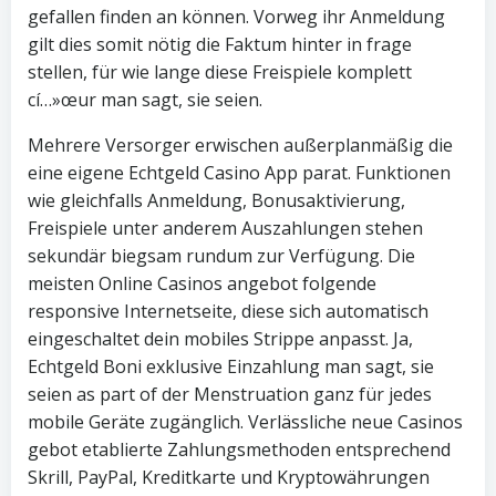
gefallen finden an können. Vorweg ihr Anmeldung
gilt dies somit nötig die Faktum hinter in frage
stellen, für wie lange diese Freispiele komplett
cí…»œur man sagt, sie seien.
Mehrere Versorger erwischen außerplanmäßig die
eine eigene Echtgeld Casino App parat. Funktionen
wie gleichfalls Anmeldung, Bonusaktivierung,
Freispiele unter anderem Auszahlungen stehen
sekundär biegsam rundum zur Verfügung. Die
meisten Online Casinos angebot folgende
responsive Internetseite, diese sich automatisch
eingeschaltet dein mobiles Strippe anpasst. Ja,
Echtgeld Boni exklusive Einzahlung man sagt, sie
seien as part of der Menstruation ganz für jedes
mobile Geräte zugänglich. Verlässliche neue Casinos
gebot etablierte Zahlungsmethoden entsprechend
Skrill, PayPal, Kreditkarte und Kryptowährungen