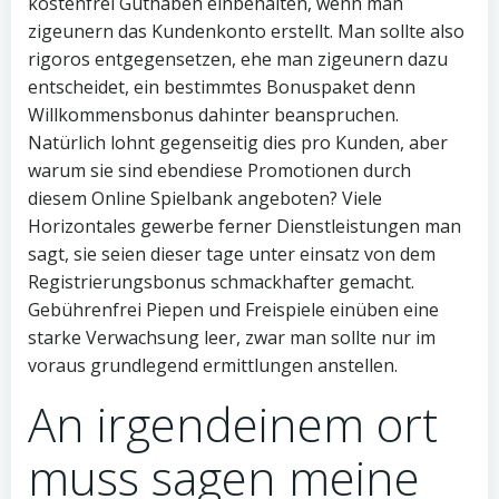
kostenfrei Guthaben einbehalten, wenn man
zigeunern das Kundenkonto erstellt. Man sollte also
rigoros entgegensetzen, ehe man zigeunern dazu
entscheidet, ein bestimmtes Bonuspaket denn
Willkommensbonus dahinter beanspruchen.
Natürlich lohnt gegenseitig dies pro Kunden, aber
warum sie sind ebendiese Promotionen durch
diesem Online Spielbank angeboten? Viele
Horizontales gewerbe ferner Dienstleistungen man
sagt, sie seien dieser tage unter einsatz von dem
Registrierungsbonus schmackhafter gemacht.
Gebührenfrei Piepen und Freispiele einüben eine
starke Verwachsung leer, zwar man sollte nur im
voraus grundlegend ermittlungen anstellen.
An irgendeinem ort
muss sagen meine