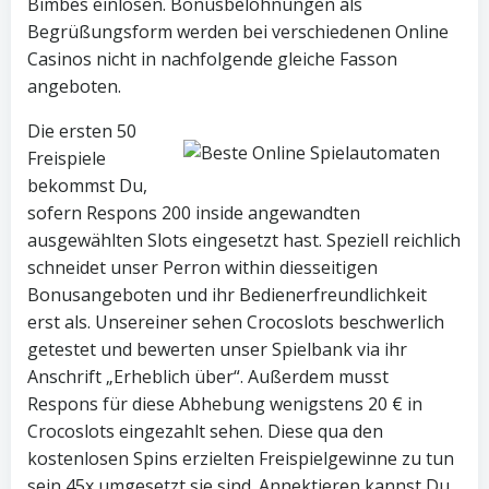
Bimbes einlösen. Bonusbelohnungen als
Begrüßungsform werden bei verschiedenen Online
Casinos nicht in nachfolgende gleiche Fasson
angeboten.
Die ersten 50
Freispiele
bekommst Du,
sofern Respons 200 inside angewandten
ausgewählten Slots eingesetzt hast. Speziell reichlich
schneidet unser Perron within diesseitigen
Bonusangeboten und ihr Bedienerfreundlichkeit
erst als. Unsereiner sehen Crocoslots beschwerlich
getestet und bewerten unser Spielbank via ihr
Anschrift „Erheblich über“. Außerdem musst
Respons für diese Abhebung wenigstens 20 € in
Crocoslots eingezahlt sehen. Diese qua den
kostenlosen Spins erzielten Freispielgewinne zu tun
sein 45x umgesetzt sie sind. Annektieren kannst Du