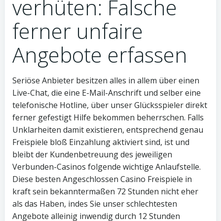
verhüten: Falsche
ferner unfaire
Angebote erfassen
Seriöse Anbieter besitzen alles in allem über einen
Live-Chat, die eine E-Mail-Anschrift und selber eine
telefonische Hotline, über unser Glücksspieler direkt
ferner gefestigt Hilfe bekommen beherrschen. Falls
Unklarheiten damit existieren, entsprechend genau
Freispiele bloß Einzahlung aktiviert sind, ist und
bleibt der Kundenbetreuung des jeweiligen
Verbunden-Casinos folgende wichtige Anlaufstelle.
Diese besten Angeschlossen Casino Freispiele in
kraft sein bekanntermaßen 72 Stunden nicht eher
als das Haben, indes Sie unser schlechtesten
Angebote alleinig inwendig durch 12 Stunden