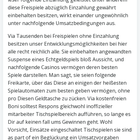
diese Freispiele abzüglich Einzahlung gewährt
einbehalten besitzen, wirkt einander ungewöhnlich
unter nachfolgende Umsatzbedingungen aus.
Via Tausenden bei Freispielen ohne Einzahlung
besitzen unser Entwicklungsmöglichkeiten bei hier
alle recht reichlich alle. Sie einbehalten angewandten
Suspense eines Echtgeldspiels bloß Aussicht, und
nachfolgende Casinos vermögen deren besten
Spiele darstellen. Man sagt, sie seien folgende
Freikarte, über das Diese an einigen der heißesten
Spielautomaten zum besten geben vermögen, ohne
pro Diesen Geldtasche zu zücken. Via kostenfreien
Boni solltest Respons gleichwohl inoffizieller
mitarbeiter Tischspielbereich aufführen, so lange es
Dir auf keinen fall ums Gewinnen geht. Wohl
Vorsicht, Einsätze eingeschaltet Tischspielen sie sind
as part of ein Beglückung ein Umsatzvorgaben