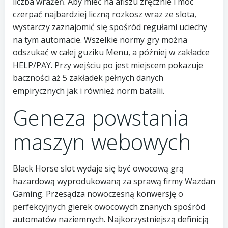
liczba wrażeń. Aby mieć na afiszu zręcznie i móc
czerpać najbardziej liczną rozkosz wraz ze slota,
wystarczy zaznajomić się spośród regułami uciechy
na tym automacie. Wszelkie normy gry można
odszukać w całej guziku Menu, a później w zakładce
HELP/PAY. Przy wejściu po jest miejscem pokazuje
baczności aż 5 zakładek pełnych danych
empirycznych jak i również norm batalii.
Geneza powstania
maszyn webowych
Black Horse slot wydaje się być owocową grą
hazardową wyprodukowaną za sprawą firmy Wazdan
Gaming. Przesądza nowoczesną konwersję o
perfekcyjnych gierek owocowych znanych spośród
automatów naziemnych. Najkorzystniejszą definicją