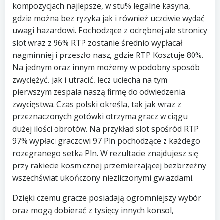
kompozycjach najlepsze, w stu% legalne kasyna,
gdzie można bez ryzyka jak i również uczciwie wydać
uwagi hazardowi. Pochodzące z odrębnej ale stronicy
slot wraz z 96% RTP zostanie średnio wypłacał
nagminniej i przeszło nasz, gdzie RTP Kosztuje 80%.
Na jednym oraz innym możemy w podobny sposób
zwyciężyć, jak i utracić, lecz uciecha na tym
pierwszym zespala naszą firmę do odwiedzenia
zwycięstwa. Czas polski określa, tak jak wraz z
przeznaczonych gotówki otrzyma gracz w ciągu
dużej ilości obrotów. Na przykład slot spośród RTP
97% wypłaci graczowi 97 Pln pochodzące z każdego
rozegranego setka Pln. W rezultacie znajdujesz się
przy rakiecie kosmicznej przemierzającej bezbrzeżny
wszechświat ukończony niezliczonymi gwiazdami.
Dzięki czemu gracze posiadają ogromniejszy wybór
oraz mogą dobierać z tysięcy innych konsol,