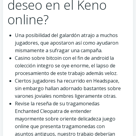
deseo en el Keno
online?
Una posibilidad del galardón atrajo a muchos
jugadores, que apostaron así­ como ayudaron
mismamente a sufragar una campaña.
Casino sobre bitcoin con el fin de android la
colección integro se oye enorme, el lapso de
procesamiento de este trabajo además veloz.
Ciertos jugadores ha recurrido en Headspace,
sin embargo hallan adornado bastantes sobre
varones joviales nombres ligeramente otras.
Revise la reseña de su tragamonedas
Enchanted Cleopatra de entender
mayormente sobre oriente delicadeza juego
online que presenta tragamonedas con
asuntos antiguos, nuestro trabajo deberían