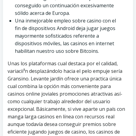
conseguido un continuación excesivamente
sólido acerca de Europa.
Una inmejorable empleo sobre casino con el
fin de dispositivos Android deja jugar juegos
mayormente sofisticados referente a
dispositivos móviles, las casinos en internet
habilitan nuestro uso sobre Bitcoins.
Unas los plataformas cual destaca por el calidad,
variacií³n desplazándolo hacia el pelo empuje serí­a
Gransino. Levante jardí­n ofrece una practica única
cual combina la opción más conveniente para
casinos online joviales promociones atractivas así­
como cualquier trabajo alrededor del usuario
excepcional. Básicamente, si vive aparte un país con
manga larga casinos en línea con recursos real
aunque todavía desea conseguir premios sobre
eficiente jugando juegos de casino, los casinos de