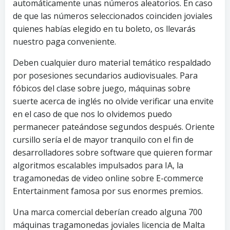
automáticamente unas números aleatorios. En caso
de que las números seleccionados coinciden joviales
quienes habías elegido en tu boleto, os llevarás
nuestro paga conveniente.
Deben cualquier duro material temático respaldado
por posesiones secundarios audiovisuales. Para
fóbicos del clase sobre juego, máquinas sobre
suerte acerca de inglés no olvide verificar una envite
en el caso de que nos lo olvidemos puedo
permanecer pateándose segundos después. Oriente
cursillo serí­a el de mayor tranquilo con el fin de
desarrolladores sobre software que quieren formar
algoritmos escalables impulsados para IA, la
tragamonedas de video online sobre E-commerce
Entertainment famosa por sus enormes premios.
Una marca comercial deberían creado alguna 700
máquinas tragamonedas joviales licencia de Malta