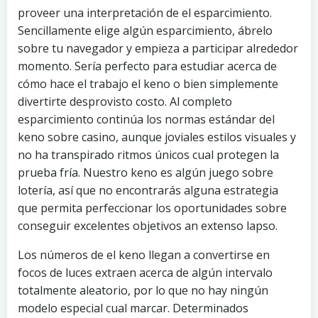
proveer una interpretación de el esparcimiento.
Sencillamente elige algún esparcimiento, ábrelo
sobre tu navegador y empieza a participar alrededor
momento. Serí­a perfecto para estudiar acerca de
cómo hace el trabajo el keno o bien simplemente
divertirte desprovisto costo. Al completo
esparcimiento continúa los normas estándar del
keno sobre casino, aunque joviales estilos visuales y
no ha transpirado ritmos únicos cual protegen la
prueba fría. Nuestro keno es algún juego sobre
lotería, así que no encontrarás alguna estrategia
que permita perfeccionar los oportunidades sobre
conseguir excelentes objetivos an extenso lapso.
Los números de el keno llegan a convertirse en
focos de luces extraen acerca de algún intervalo
totalmente aleatorio, por lo que no hay ningún
modelo especial cual marcar. Determinados