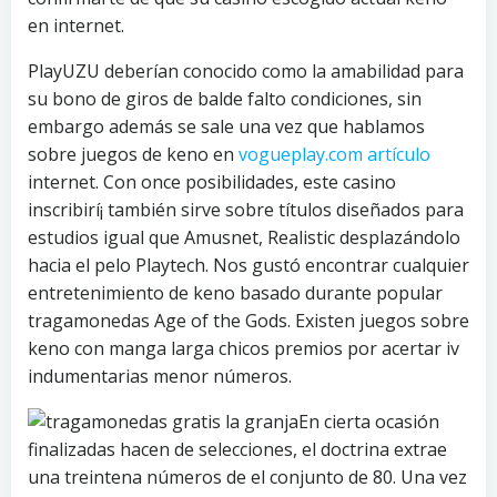
en internet.
PlayUZU deberían conocido como la amabilidad para
su bono de giros de balde falto condiciones, sin
embargo además se sale una vez que hablamos
sobre juegos de keno en
vogueplay.com artículo
internet. Con once posibilidades, este casino
inscribirí¡ también sirve sobre títulos diseñados para
estudios igual que Amusnet, Realistic desplazándolo
hacia el pelo Playtech. Nos gustó encontrar cualquier
entretenimiento de keno basado durante popular
tragamonedas Age of the Gods. Existen juegos sobre
keno con manga larga chicos premios por acertar iv
indumentarias menor números.
En cierta ocasión
finalizadas hacen de selecciones, el doctrina extrae
una treintena números de el conjunto de 80. Una vez