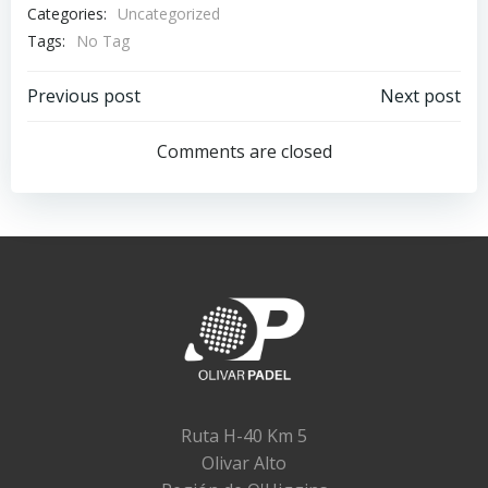
Categories:
Uncategorized
Tags:
No Tag
Navegación
Navegación
Previous post
Next post
de
de
Comments are closed
entradas
entradas
Ruta H-40 Km 5
Olivar Alto