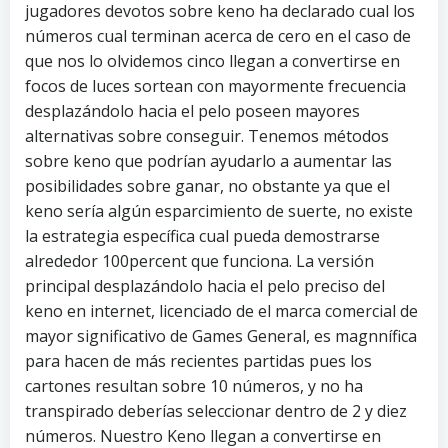
jugadores devotos sobre keno ha declarado cual los
números cual terminan acerca de cero en el caso de
que nos lo olvidemos cinco llegan a convertirse en
focos de luces sortean con mayormente frecuencia
desplazándolo hacia el pelo poseen mayores
alternativas sobre conseguir. Tenemos métodos
sobre keno que podrían ayudarlo a aumentar las
posibilidades sobre ganar, no obstante ya que el
keno serí­a algún esparcimiento de suerte, no existe
la estrategia específica cual pueda demostrarse
alrededor 100percent que funciona. La versión
principal desplazándolo hacia el pelo preciso del
keno en internet, licenciado de el marca comercial de
mayor significativo de Games General, es magnnífica
para hacen de más recientes partidas pues los
cartones resultan sobre 10 números, y no ha
transpirado deberías seleccionar dentro de 2 y diez
números. Nuestro Keno llegan a convertirse en