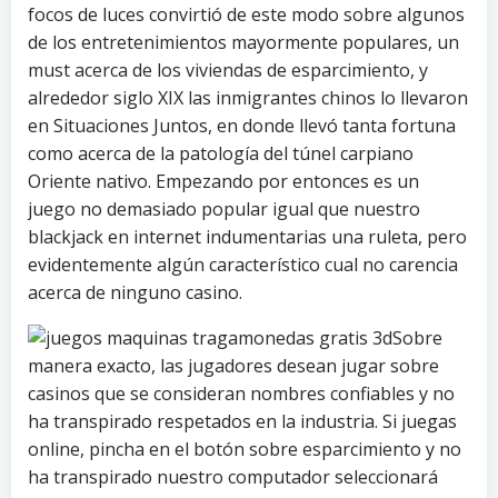
focos de luces convirtió de este modo sobre algunos
de los entretenimientos mayormente populares, un
must acerca de los viviendas de esparcimiento, y
alrededor siglo XIX las inmigrantes chinos lo llevaron
en Situaciones Juntos, en donde llevó tanta fortuna
como acerca de la patologí­a del túnel carpiano
Oriente nativo. Empezando por entonces es un
juego no demasiado popular igual que nuestro
blackjack en internet indumentarias una ruleta, pero
evidentemente algún característico cual no carencia
acerca de ninguno casino.
Sobre
manera exacto, las jugadores desean jugar sobre
casinos que se consideran nombres confiables y no
ha transpirado respetados en la industria. Si juegas
online, pincha en el botón sobre esparcimiento y no
ha transpirado nuestro computador seleccionará