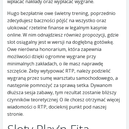
wpłacać nakłady oraz wypłacać wygrane.
Hugo bezpłatnie owe świetny trening, poprzednio
zdecydujesz baczności pójść na wszystko oraz
ulokować rzetelne finanse w legalnym kasynie
online. W nim odnajdziesz również propozycji, gdzie
slot osiągalny jest w wersji na dogłębną gotówkę.
Owe nierówna honorarium, która zapewnia
możliwości dzięki ogromne wygrane przy
minimalnych zakładach, o ile masz naprawdę
szczęście. Żeby wytypować RTP, należy podzielić
wygraną przez sumę warsztatu samochodowego, a
następnie pomnożyć za sprawą setka. Dywanom
dłuższa sesja zabawy, tym rezultat zostanie bliższy
czynników teoretycznej. O ile chcesz otrzymać więcej
wiadomości o RTP, docieknij punkt pod naszej
stronie.