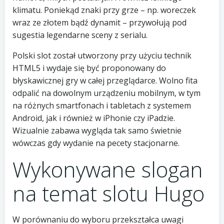
klimatu. Poniekąd znaki przy grze – np. woreczek
wraz ze złotem bądź dynamit – przywołują pod
sugestia legendarne sceny z serialu.
Polski slot został utworzony przy użyciu technik
HTML5 i wydaje się być proponowany do
błyskawicznej gry w całej przeglądarce. Wolno fita
odpalić na dowolnym urządzeniu mobilnym, w tym
na różnych smartfonach i tabletach z systemem
Android, jak i również w iPhonie czy iPadzie.
Wizualnie zabawa wygląda tak samo świetnie
wówczas gdy wydanie na pecety stacjonarne.
Wykonywane slogan
na temat slotu Hugo
W porównaniu do wyboru przekształca uwagi