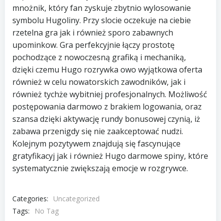
mnożnik, który fan zyskuje zbytnio wylosowanie
symbolu Hugoliny. Przy slocie oczekuje na ciebie
rzetelna gra jak i również sporo zabawnych
upominkow. Gra perfekcyjnie łączy prostotę
pochodzące z nowoczesną grafiką i mechaniką,
dzięki czemu Hugo rozrywka owo wyjątkowa oferta
również w celu nowatorskich zawodników, jak i
również tychże wybitniej profesjonalnych. Możliwość
postępowania darmowo z brakiem logowania, oraz
szansa dzięki aktywację rundy bonusowej czynią, iż
zabawa przenigdy się nie zaakceptować nudzi.
Kolejnym pozytywem znajdują się fascynujące
gratyfikacyj jak i również Hugo darmowe spiny, które
systematycznie zwiększają emocje w rozgrywce.
Categories:
Uncategorized
Tags:
No Tag