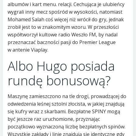
albumów i kart menu. relacji.
Cechująca je ulubieńcy
wygrali inny mecz spośród w wysokości, natomiast
Mohamed Salah coś więcej niż wrócił do gry, jednak
zrobił jest to w znakomitym wzoru. W przeszłości
współtworzył kultowe radio Weszło FM, by nadal
przeznaczać baczności pasji do Premier League
w antenie Viaplay.
Albo Hugo posiada
rundę bonusową?
Maszynę zamieszczono na tle drogi, prowadzącej do
odwiedzenia leśnej sztolni złocista, w jakiej znajdują
się kufry wraz z skarbami. Bezpłatne SPINY mogą
być jeszcze raz uruchomione, przyznając
początkowo wyznaczoną liczbę bezpłatnych spinów.
Wszystkie zakłady i linie znajdują się identyczne gdy