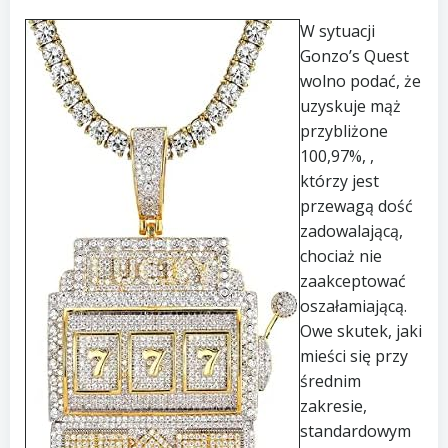
W sytuacji
Gonzo’s Quest
wolno podać, że
uzyskuje mąż
przybliżone
100,97%, ,
którzy jest
przewagą dość
zadowalającą,
chociaż nie
zaakceptować
oszałamiającą.
Owe skutek, jaki
mieści się przy
średnim
zakresie,
standardowym