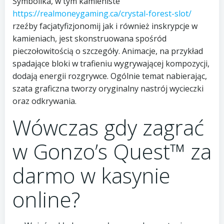
Symbolika, w tym kamieniste
https://realmoneygaming.ca/crystal-forest-slot/
rzeźby facjatyfizjonomij jak i również inskrypcje w
kamieniach, jest skonstruowana spośród
pieczołowitością o szczegóły. Animacje, na przykład
spadające bloki w trafieniu wygrywającej kompozycji,
dodają energii rozgrywce. Ogólnie temat nabierając,
szata graficzna tworzy oryginalny nastrój wycieczki
oraz odkrywania.
Wówczas gdy zagrać
w Gonzo’s Quest™ za
darmo w kasynie
online?