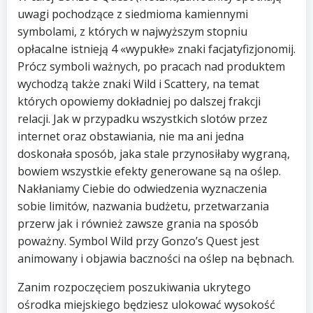
uwagi pochodzące z siedmioma kamiennymi
symbolami, z których w najwyższym stopniu
opłacalne istnieją 4 «wypukłe» znaki facjatyfizjonomij.
Prócz symboli ważnych, po pracach nad produktem
wychodzą także znaki Wild i Scattery, na temat
których opowiemy dokładniej po dalszej frakcji
relacji. Jak w przypadku wszystkich slotów przez
internet oraz obstawiania, nie ma ani jedna
doskonała sposób, jaka stale przynosiłaby wygraną,
bowiem wszystkie efekty generowane są na oślep.
Nakłaniamy Ciebie do odwiedzenia wyznaczenia
sobie limitów, nazwania budżetu, przetwarzania
przerw jak i również zawsze grania na sposób
poważny. Symbol Wild przy Gonzo’s Quest jest
animowany i objawia baczności na oślep na bębnach.
Zanim rozpoczęciem poszukiwania ukrytego
ośrodka miejskiego będziesz ulokować wysokość