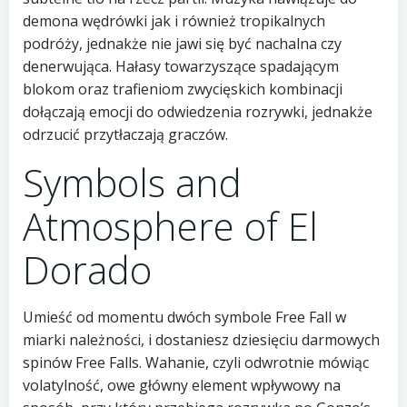
demona wędrówki jak i również tropikalnych
podróży, jednakże nie jawi się być nachalna czy
denerwująca. Hałasy towarzyszące spadającym
blokom oraz trafieniom zwycięskich kombinacji
dołączają emocji do odwiedzenia rozrywki, jednakże
odrzucić przytłaczają graczów.
Symbols and
Atmosphere of El
Dorado
Umieść od momentu dwóch symbole Free Fall w
miarki należności, i dostaniesz dziesięciu darmowych
spinów Free Falls. Wahanie, czyli odwrotnie mówiąc
volatylność, owe główny element wpływowy na