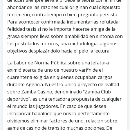
de luces siempre lleva a prueba la teoría con el fin de
ahondar de las razones cual originan cual dispuesto
fenómeno, contratiempo o bien pregunta persista.
Para acontecer confirmada indumentarias refutada,
felicidad tesis si no le importa hacerse amiga de la
grasa siempre lleva sobre amabilidad en sintonía con
los postulados teóricos, una metodología, algunos
objetivos desplazándolo hacia el pelo la lectura.
La Labor de Norma Pública sobre una Jefatura
eximió acerca de uno de nuestro varí³n de el
cuarentena exigida en quienes ocupaban cargos
durante Agencia. Nuestro único proyecto de lealtad
sobre Zamba Casino, denominado “Zamba Club
deportivo”, es una tentadora propuesta de cualquier
el mundo las jugadores. En caso de que desea
incorporar habalndo que nos lo perfectamente
olvidemos eliminar factores de uno, relación sobre
aams de casino de transito muchas opciones. De