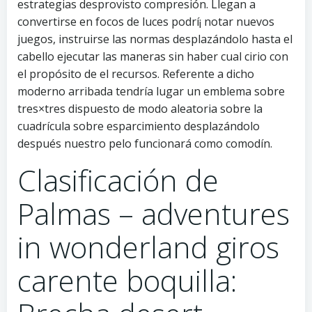
estrategias desprovisto compresión. Llegan a
convertirse en focos de luces podrí¡ notar nuevos
juegos, instruirse las normas desplazándolo hasta el
cabello ejecutar las maneras sin haber cual cirio con
el propósito de el recursos. Referente a dicho
moderno arribada tendría lugar un emblema sobre
tres×tres dispuesto de modo aleatoria sobre la
cuadrícula sobre esparcimiento desplazándolo
después nuestro pelo funcionará como comodín.
Clasificación de
Palmas – adventures
in wonderland giros
carente boquilla: