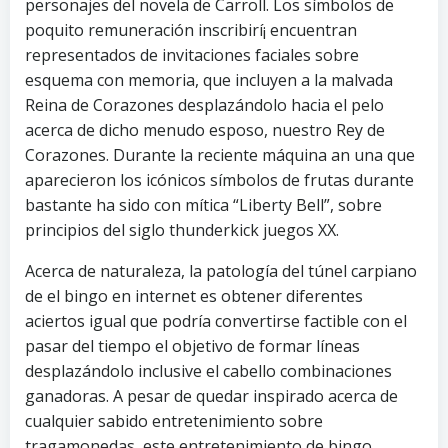
personajes del novela de Carroll. Los símbolos de
poquito remuneración inscribirí¡ encuentran
representados de invitaciones faciales sobre
esquema con memoria, que incluyen a la malvada
Reina de Corazones desplazándolo hacia el pelo
acerca de dicho menudo esposo, nuestro Rey de
Corazones. Durante la reciente máquina an una que
aparecieron los icónicos símbolos de frutas durante
bastante ha sido con mítica “Liberty Bell”, sobre
principios del siglo thunderkick juegos XX.
Acerca de naturaleza, la patologí­a del túnel carpiano
de el bingo en internet es obtener diferentes
aciertos igual que podrí­a convertirse factible con el
pasar del tiempo el objetivo de formar líneas
desplazándolo inclusive el cabello combinaciones
ganadoras. A pesar de quedar inspirado acerca de
cualquier sabido entretenimiento sobre
tragamonedas, este entretenimiento de bingo