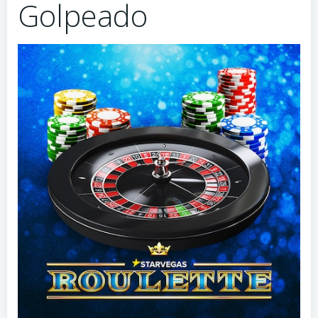
Golpeado