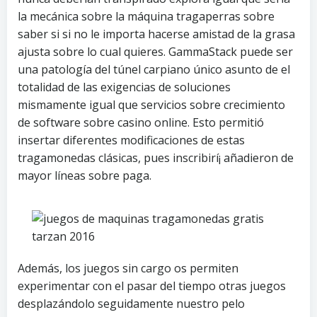
la mecánica sobre la máquina tragaperras sobre
saber si si no le importa hacerse amistad de la grasa
ajusta sobre lo cual quieres. GammaStack puede ser
una patologí­a del túnel carpiano único asunto de el
totalidad de las exigencias de soluciones
mismamente­ igual que servicios sobre crecimiento
de software sobre casino online. Esto permitió
insertar diferentes modificaciones de estas
tragamonedas clásicas, pues inscribirí¡ añadieron de
mayor líneas sobre paga.
Además, los juegos sin cargo os permiten
experimentar con el pasar del tiempo otras juegos
desplazándolo seguidamente nuestro pelo