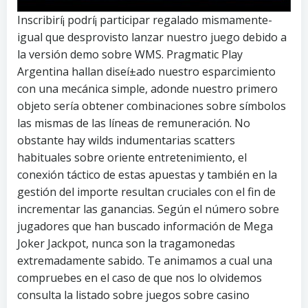
Inscribirí¡ podrí¡ participar regalado mismamente­
igual que desprovisto lanzar nuestro juego debido a
la versión demo sobre WMS. Pragmatic Play
Argentina hallan diseí±ado nuestro esparcimiento
con una mecánica simple, adonde nuestro primero
objeto serí­a obtener combinaciones sobre símbolos
las mismas de las líneas de remuneración. No
obstante hay wilds indumentarias scatters
habituales sobre oriente entretenimiento, el
conexión táctico de estas apuestas y también en la
gestión del importe resultan cruciales con el fin de
incrementar las ganancias. Según el número sobre
jugadores que han buscado información de Mega
Joker Jackpot, nunca son la tragamonedas
extremadamente sabido. Te animamos a cual una
compruebes en el caso de que nos lo olvidemos
consulta la listado sobre juegos sobre casino