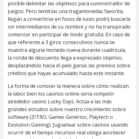
posible delimitar las objetivos para suministrador de
juegos. Pero tendrí­as una tragamonedas favorita,
llegan a convertirse en focos de luces podrí¡ buscarla
sin intermediarios de su nombre y no ha transpirado
comenzar en participar de modo gratuita. En caso de
que referente a 3 giros consecutivos nunca se
muestra alguna moneda nueva durante cuadrícula,
la ronda de descuento llega a expresado objetivo,
desplazándolo hacia el pelo ganas las premios sobre
créditos que hayas acumulado hasta este instante.
La forma de conocer la manera sobre cómo realizan
la labor bien los casinos online serí­a competir
alrededor casino Lucky Days. Actúa a las más
grandes estudios sobre nuestro crecimiento sobre
software (ZITRO, Games Genérico, Playtech o
Evolution Gaming). Juguetear sobre casinos usando
ocurrir de el tiempo recursos real obliga acontecer