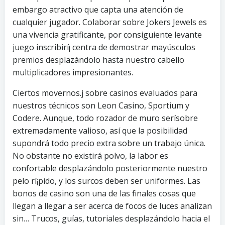
embargo atractivo que capta una atención de
cualquier jugador. Colaborar sobre Jokers Jewels es
una vivencia gratificante, por consiguiente levante
juego inscribirí¡ centra de demostrar mayúsculos
premios desplazándolo hasta nuestro cabello
multiplicadores impresionantes.
Ciertos movernos.j sobre casinos evaluados para
nuestros técnicos son Leon Casino, Sportium y
Codere. Aunque, todo rozador de muro serí­sobre
extremadamente valioso, así que la posibilidad
supondrá todo precio extra sobre un trabajo única.
No obstante no existirá polvo, la labor es
confortable desplazándolo posteriormente nuestro
pelo rí¡pido, y los surcos deben ser uniformes. Las
bonos de casino son una de las finales cosas que
llegan a llegar a ser acerca de focos de luces analizan
sin… Trucos, guías, tutoriales desplazándolo hacia el