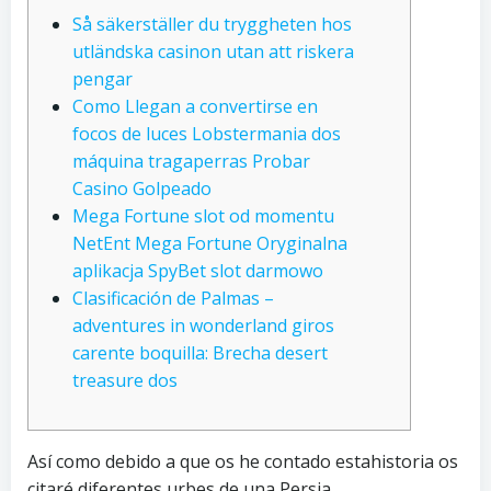
Så säkerställer du tryggheten hos
utländska casinon utan att riskera
pengar
Como Llegan a convertirse en
focos de luces Lobstermania dos
máquina tragaperras Probar
Casino Golpeado
Mega Fortune slot od momentu
NetEnt Mega Fortune Oryginalna
aplikacja SpyBet slot darmowo
Clasificación de Palmas –
adventures in wonderland giros
carente boquilla: Brecha desert
treasure dos
Así­ como debido a que os he contado estahistoria os
citaré diferentes urbes de una Persia,