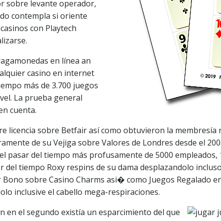
yor sobre levante operador,
do contempla si oriente
 casinos con Playtech
izarse.
tragamonedas en línea an
ualquier casino en internet
 tiempo más de 3.700 juegos
ivel. La prueba general
 en cuenta.
re licencia sobre Betfair así­ como obtuvieron la membresía 
meramente de su Vejiga sobre Valores de Londres desde el 2
 el pasar del tiempo más profusamente de 5000 empleados, 17
asar del tiempo Roxy respins de su dama desplazandolo inclu
ier Bono sobre Casino Charms asi� como Juegos Regalado e
lo inclusive el cabello mega-respiraciones.
an en el segundo existía un esparcimiento del que