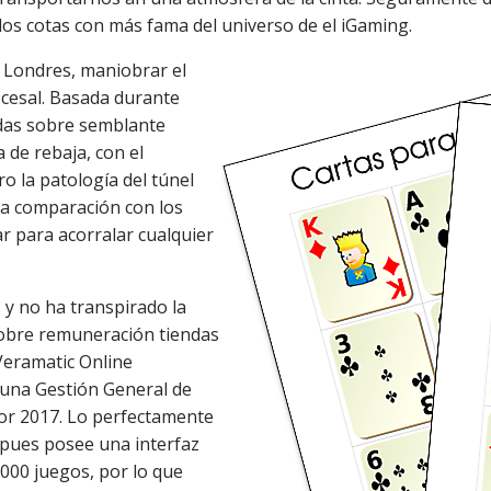
los cotas con más fama del universo de el iGaming.
e Londres, maniobrar el
rocesal. Basada durante
edas sobre semblante
 de rebaja, con el
o la patologí­a del túnel
 a comparación con los
r para acorralar cualquier
 y no ha transpirado la
sobre remuneración tiendas
Veramatic Online
 una Gestión General de
or 2017. Lo perfectamente
 pues posee una interfaz
3000 juegos, por lo que