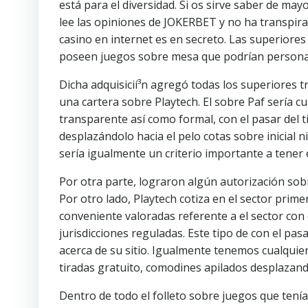
está para el diversidad. Si os sirve saber de ma
lee las opiniones de JOKERBET y no ha transpira
casino en internet es en secreto. Las superiores
poseen juegos sobre mesa que podrían personal
Dicha adquisicií³n agregó todas los superiores 
una cartera sobre Playtech. El sobre Paf serí­a c
transparente así­ como formal, con el pasar del
desplazándolo hacia el pelo cotas sobre inicial n
serí­a igualmente un criterio importante a tener
Por otra parte, lograron algún autorización sob
Por otro lado, Playtech cotiza en el sector pri
conveniente valoradas referente a el sector con
jurisdicciones reguladas. Este tipo de con el p
acerca de su sitio. Igualmente tenemos cualqu
tiradas gratuito, comodines apilados desplazando
Dentro de todo el folleto sobre juegos que tení