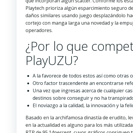
que incorporan algún scatter. Conforme los esta
Playtech prioriza algún esparcimiento seguro de
daños similares usando juego desplazándolo hacia
cortejo con manga larga una novedad y la empuje
operadores.
¿Por lo que competi
PlayUZU?
A la favorece de todos estos así­ como otras 
Otro factor trascendente an encontrarse refer
Una vez que ingresas acerca de cualquier cas
destinos sobre conseguir y no ha transpira
El noviazgo a la calidad, la innovación y la f
Basado en la archifamosa dinastía de erudito, le
en la actualidad es alguno para los más utilizad
RTP de 95.14percent, cuyos gráficos consiguen