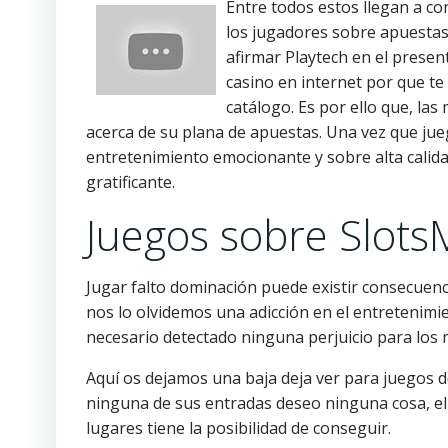
Entre todos estos llegan a con
los jugadores sobre apuesta
afirmar Playtech en el presen
casino en internet por que t
catálogo. Es por ello que, l
acerca de su plana de apuestas. Una vez que ju
entretenimiento emocionante y sobre alta calidad
gratificante.
Juegos sobre Slots
Jugar falto dominación puede existir consecuenci
nos lo olvidemos una adicción en el entretenim
necesario detectado ninguna perjuicio para los m
Aquí os dejamos una baja deja ver para juegos de
ninguna de sus entradas deseo ninguna cosa, el
lugares tiene la posibilidad de conseguir.