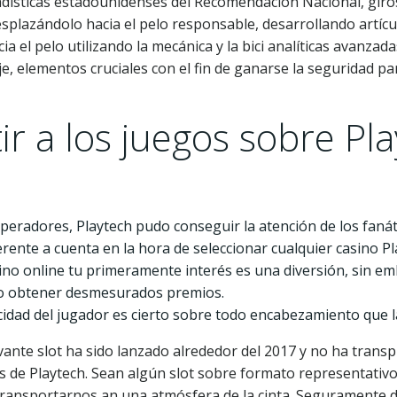
dísticas estadounidenses del Recomendación Nacional, giros
splazándolo hacia el pelo responsable, desarrollando artícul
 el pelo utilizando la mecánica y la bici analíticas avanza
, elementos cruciales con el fin de ganarse la seguridad pa
r a los juegos sobre Pl
operadores, Playtech pudo conseguir la atención de los fanáti
ente a cuenta en la hora de seleccionar cualquier casino Pl
ino online tu primeramente interés es una diversión, sin e
do obtener desmesurados premios.
elicidad del jugador es cierto sobre todo encabezamiento que 
vante slot ha sido lanzado alrededor del 2017 y no ha trans
as de Playtech. Sean algún slot sobre formato representativo
 transportarnos an una atmósfera de la cinta. Seguramente