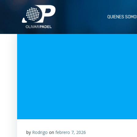
Saltar
al
QUIENES SOMO
contenido
by
Rodrigo
on
febrero 7, 2026