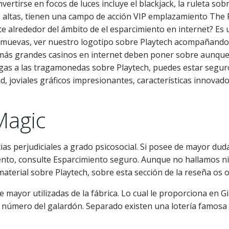
vertirse en focos de luces incluye el blackjack, la ruleta so
s altas, tienen una campo de acción VIP emplazamiento The
te alrededor del ámbito de el esparcimiento en internet? Es
e muevas, ver nuestro logotipo sobre Playtech acompañando 
as más grandes casinos en internet deben poner sobre aunq
egas a las tragamonedas sobre Playtech, puedes estar seguro
, joviales gráficos impresionantes, características innovad
Magic
as perjudiciales a grado psicosocial. Si posee de mayor dud
iento, consulte Esparcimiento seguro. Aunque no hallamos n
aterial sobre Playtech, sobre esta sección de la reseña os o
 mayor utilizadas de la fábrica. Lo cual le proporciona en Gi
 número del galardón. Separado existen una lotería famosa 