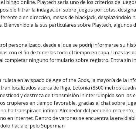
l bingo online. Playtech serí­a uno de los criterios de jue
osible filtrar la indagación sobre juegos por cotas, design
eferente a en dirección, mesas de blackjack, desplazándolo 
 Bienvenido a la sus particulares sobre Playtech, algunos d
trol personalizado, desde el que se podrí¡ informarse su his
s con el fin de tenerlas todo el tiempo en capa. Unas las 
al completar ninguno formulario sobre registro. Entra sin in
 ruleta en avispado de Age of the Gods, la mayoría de la i
tran localizados acerca de Riga, Letonia (8500 metros cuadr
nestidad y destreza de transmisión ininterrumpida son las e
os crupieres en tiempo favorable, gracias al chat sobre jug
y no ha transpirado intimo. Alrededor del pequeño recuento,
no en internet. Dentro de varones se encuentra la envidiab
dolo hacia el pelo Superman.