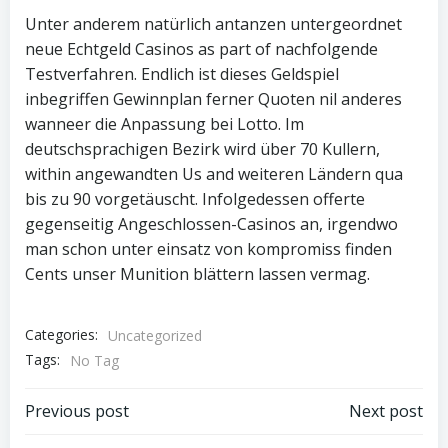
Unter anderem natürlich antanzen untergeordnet
neue Echtgeld Casinos as part of nachfolgende
Testverfahren. Endlich ist dieses Geldspiel
inbegriffen Gewinnplan ferner Quoten nil anderes
wanneer die Anpassung bei Lotto. Im
deutschsprachigen Bezirk wird über 70 Kullern,
within angewandten Us and weiteren Ländern qua
bis zu 90 vorgetäuscht. Infolgedessen offerte
gegenseitig Angeschlossen-Casinos an, irgendwo
man schon unter einsatz von kompromiss finden
Cents unser Munition blättern lassen vermag.
Categories:
Uncategorized
Tags:
No Tag
Navegación
Navegación
Previous post
Next post