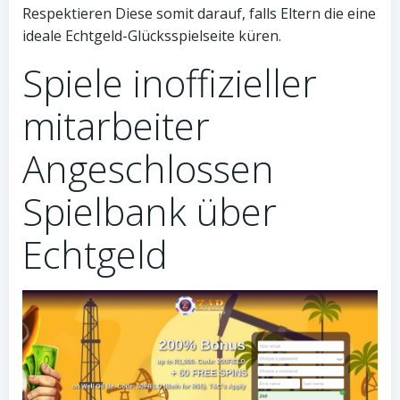
Respektieren Diese somit darauf, falls Eltern die eine
ideale Echtgeld-Glücksspielseite küren.
Spiele inoffizieller
mitarbeiter
Angeschlossen
Spielbank über
Echtgeld