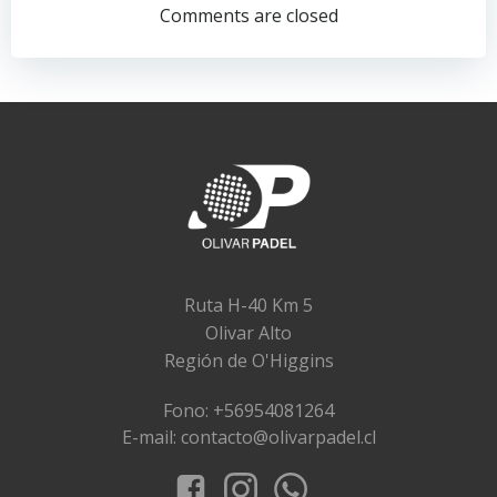
de
de
Comments are closed
entradas
entradas
Ruta H-40 Km 5
Olivar Alto
Región de O'Higgins
Fono: +56954081264
E-mail: contacto@olivarpadel.cl