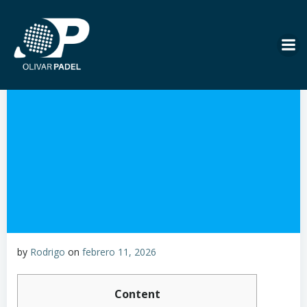
Saltar
al
contenido
by
Rodrigo
on
febrero 11, 2026
Content