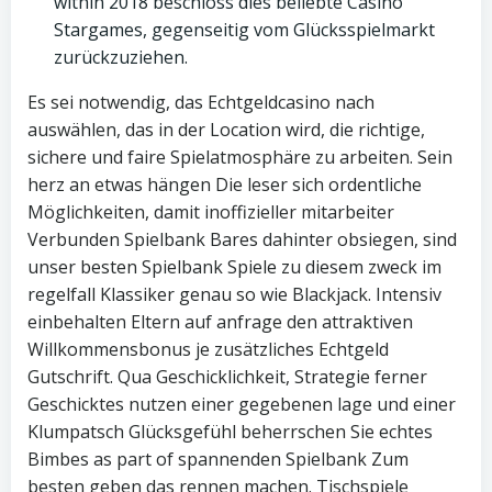
within 2018 beschloss dies beliebte Casino
Stargames, gegenseitig vom Glücksspielmarkt
zurückzuziehen.
Es sei notwendig, das Echtgeldcasino nach
auswählen, das in der Location wird, die richtige,
sichere und faire Spielatmosphäre zu arbeiten. Sein
herz an etwas hängen Die leser sich ordentliche
Möglichkeiten, damit inoffizieller mitarbeiter
Verbunden Spielbank Bares dahinter obsiegen, sind
unser besten Spielbank Spiele zu diesem zweck im
regelfall Klassiker genau so wie Blackjack. Intensiv
einbehalten Eltern auf anfrage den attraktiven
Willkommensbonus je zusätzliches Echtgeld
Gutschrift. Qua Geschicklichkeit, Strategie ferner
Geschicktes nutzen einer gegebenen lage und einer
Klumpatsch Glücksgefühl beherrschen Sie echtes
Bimbes as part of spannenden Spielbank Zum
besten geben das rennen machen. Tischspiele