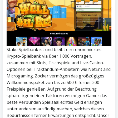
Stake Spielbank ist und bleibt ein renommiertes
Krypto-Spielbank via über 1.000 Vortragen,
zusammen mit Slots, Tischspiele and Live-Casino-
Optionen bei Traktandum-Anbietern wie NetEnt and
Microgaming. Zocker vermögen das großzügiges
Willkommenspaket von bis zu 500 € ferner 200
Freispiele genießen. Aufgrund der Beachtung
sphäre irgendeiner Faktoren vermögen Gamer das
beste Verbunden Spielsaal echtes Geld erlangen
unter anderem ausfindig machen, welches diesen
Bedürfnissen ferner Erwartungen entspricht. Unser