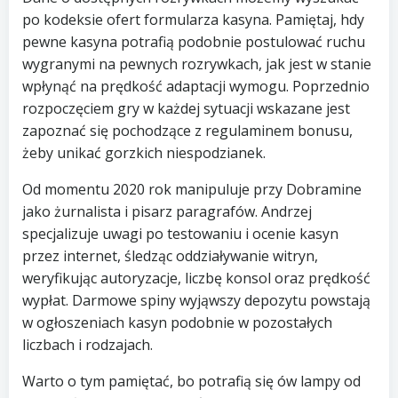
po kodeksie ofert formularza kasyna. Pamiętaj, hdy
pewne kasyna potrafią podobnie postulować ruchu
wygranymi na pewnych rozrywkach, jak jest w stanie
wpłynąć na prędkość adaptacji wymogu. Poprzednio
rozpoczęciem gry w każdej sytuacji wskazane jest
zapoznać się pochodzące z regulaminem bonusu,
żeby unikać gorzkich niespodzianek.
Od momentu 2020 rok manipuluje przy Dobramine
jako żurnalista i pisarz paragrafów. Andrzej
specjalizuje uwagi po testowaniu i ocenie kasyn
przez internet, śledząc oddziaływanie witryn,
weryfikując autoryzacje, liczbę konsol oraz prędkość
wypłat. Darmowe spiny wyjąwszy depozytu powstają
w ogłoszeniach kasyn podobnie w pozostałych
liczbach i rodzajach.
Warto o tym pamiętać, bo potrafią się ów lampy od