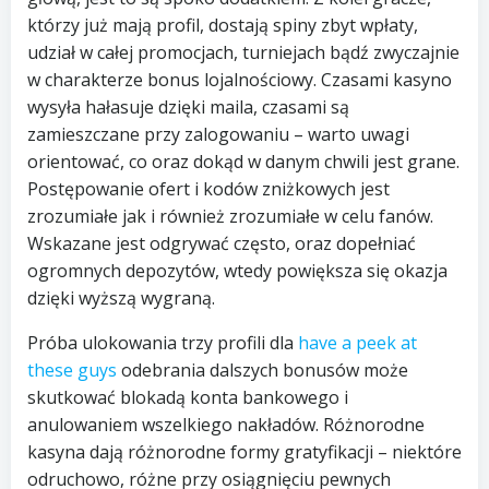
którzy już mają profil, dostają spiny zbyt wpłaty,
udział w całej promocjach, turniejach bądź zwyczajnie
w charakterze bonus lojalnościowy. Czasami kasyno
wysyła hałasuje dzięki maila, czasami są
zamieszczane przy zalogowaniu – warto uwagi
orientować, co oraz dokąd w danym chwili jest grane.
Postępowanie ofert i kodów zniżkowych jest
zrozumiałe jak i również zrozumiałe w celu fanów.
Wskazane jest odgrywać często, oraz dopełniać
ogromnych depozytów, wtedy powiększa się okazja
dzięki wyższą wygraną.
Próba ulokowania trzy profili dla
have a peek at
these guys
odebrania dalszych bonusów może
skutkować blokadą konta bankowego i
anulowaniem wszelkiego nakładów. Różnorodne
kasyna dają różnorodne formy gratyfikacji – niektóre
odruchowo, różne przy osiągnięciu pewnych