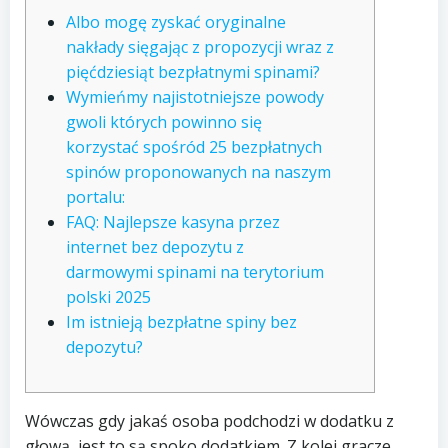
Albo mogę zyskać oryginalne
nakłady sięgając z propozycji wraz z
pięćdziesiąt bezpłatnymi spinami?
Wymieńmy najistotniejsze powody
gwoli których powinno się
korzystać spośród 25 bezpłatnych
spinów proponowanych na naszym
portalu:
FAQ: Najlepsze kasyna przez
internet bez depozytu z
darmowymi spinami na terytorium
polski 2025
Im istnieją bezpłatne spiny bez
depozytu?
Wówczas gdy jakaś osoba podchodzi w dodatku z
głową, jest to są spoko dodatkiem. Z kolei gracze,