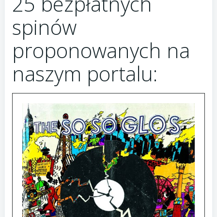
25 bezpłatnych
spinów
proponowanych na
naszym portalu: