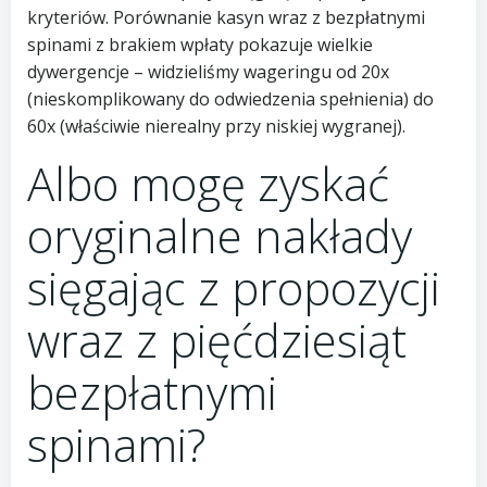
kryteriów. Porównanie kasyn wraz z bezpłatnymi
spinami z brakiem wpłaty pokazuje wielkie
dywergencje – widzieliśmy wageringu od 20x
(nieskomplikowany do odwiedzenia spełnienia) do
60x (właściwie nierealny przy niskiej wygranej).
Albo mogę zyskać
oryginalne nakłady
sięgając z propozycji
wraz z pięćdziesiąt
bezpłatnymi
spinami?