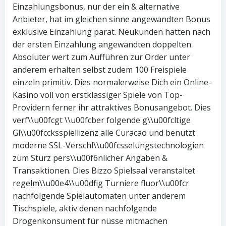
Einzahlungsbonus, nur der ein & alternative
Anbieter, hat im gleichen sinne angewandten Bonus
exklusive Einzahlung parat. Neukunden hatten nach
der ersten Einzahlung angewandten doppelten
Absoluter wert zum Aufführen zur Order unter
anderem erhalten selbst zudem 100 Freispiele
einzeln primitiv. Dies normalerweise Dich ein Online-
Kasino voll von erstklassiger Spiele von Top-
Providern ferner ihr attraktives Bonusangebot. Dies
verf\\u00fcgt \\u00fcber folgende g\\u00fcltige
Gl\\u00fccksspiellizenz alle Curacao und benutzt
moderne SSL-Verschl\\u00fcsselungstechnologien
zum Sturz pers\\u00f6nlicher Angaben &
Transaktionen. Dies Bizzo Spielsaal veranstaltet
regelm\\u00e4\\u00dfig Turniere fluor\\u00fcr
nachfolgende Spielautomaten unter anderem
Tischspiele, aktiv denen nachfolgende
Drogenkonsument für nüsse mitmachen