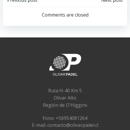
Navegación
Navegación
de
de
Comments are closed
entradas
entradas
Ruta H-40 Km 5
Olivar Alto
Región de O'Higgins
Fono: +56954081264
E-mail: contacto@olivarpadel.cl