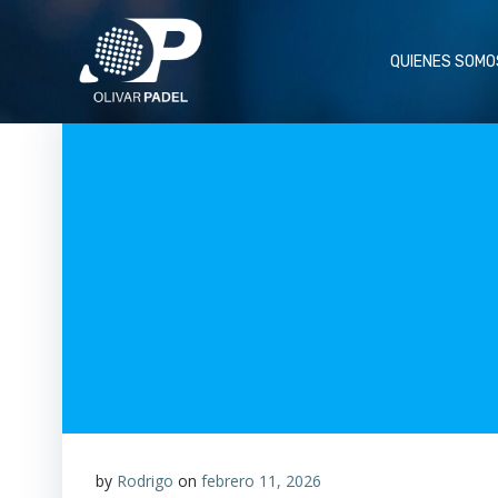
Saltar
al
QUIENES SOMO
contenido
by
Rodrigo
on
febrero 11, 2026