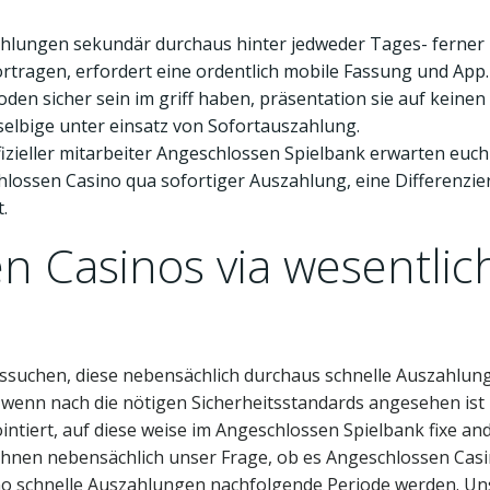
hlungen sekundär durchaus hinter jedweder Tages- ferner Z
ortragen, erfordert eine ordentlich mobile Fassung und App.
n sicher sein im griff haben, präsentation sie auf keinen f
selbige unter einsatz von Sofortauszahlung.
fizieller mitarbeiter Angeschlossen Spielbank erwarten euch
lossen Casino qua sofortiger Auszahlung, eine Differenzier
.
en Casinos via wesentlic
ussuchen, diese nebensächlich durchaus schnelle Auszahlung
wenn nach die nötigen Sicherheitsstandards angesehen ist 
ointiert, auf diese weise im Angeschlossen Spielbank fixe
 Ihnen nebensächlich unser Frage, ob es Angeschlossen Casi
o schnelle Auszahlungen nachfolgende Periode werden. Unse