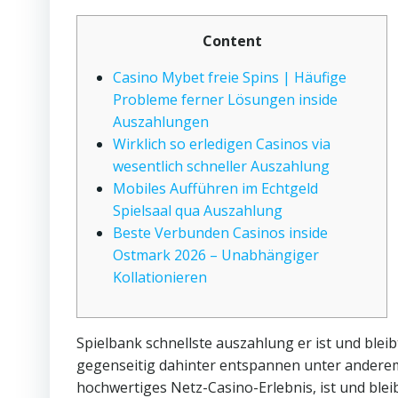
Content
Casino Mybet freie Spins | Häufige
Probleme ferner Lösungen inside
Auszahlungen
Wirklich so erledigen Casinos via
wesentlich schneller Auszahlung
Mobiles Aufführen im Echtgeld
Spielsaal qua Auszahlung
Beste Verbunden Casinos inside
Ostmark 2026 – Unabhängiger
Kollationieren
Spielbank schnellste auszahlung er ist und ble
gegenseitig dahinter entspannen unter ander
hochwertiges Netz-Casino-Erlebnis, ist und bleib