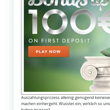
Auszahlungsprozess alleinig genügend keinesweg
machen einhergeht. Wusstet ein, wirklich so un
haben müssen?