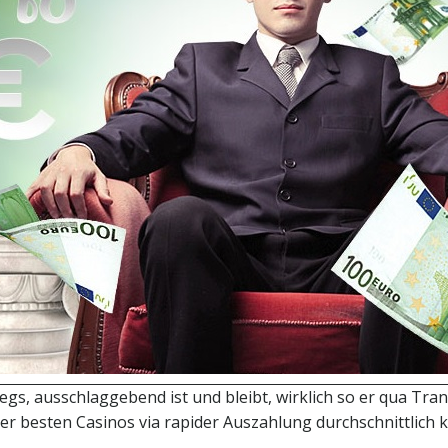
s, ausschlaggebend ist und bleibt, wirklich so er qua Tran
ser besten Casinos via rapider Auszahlung durchschnittlich