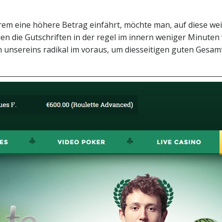
em eine höhere Betrag einfährt, möchte man, auf diese weis
erden die Gutschriften in der regel im innern weniger Min
unsereins radikal im voraus, um diesseitigen guten Gesam