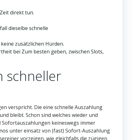
eit direkt tun.
all dieselbe schnelle
 keine zusätzlichen Hürden.
theit bei Zum besten geben, zwischen Slots,
h schneller
en verspricht. Die eine schnelle Auszahlung
und bleibt. Schon sind welches wieder und
 and Sofortauszahlungen keineswegs immer
nos unter einsatz von (fast) Sofort-Auszahlung
reiner vorzeigen, wie gleichfalls die zügigen