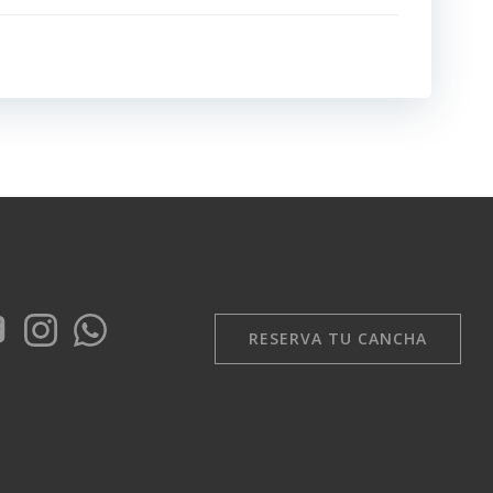
RESERVA TU CANCHA