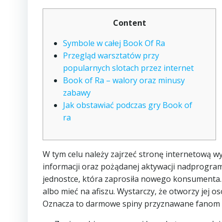
Content
Symbole w całej Book Of Ra
Przegląd warsztatów przy
popularnych slotach przez internet
Book of Ra – walory oraz minusy
zabawy
Jak obstawiać podczas gry Book of
ra
W tym celu należy zajrzeć stronę internetową wy
informacji oraz pożądanej aktywacji nadprogra
jednostce, która zaprosiła nowego konsumenta. 
albo mieć na afiszu.
Wystarczy, że otworzy jej os
Oznacza to darmowe spiny przyznawane fanom 