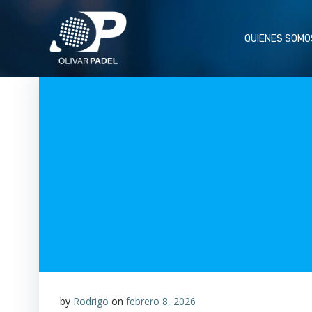
Saltar
al
QUIENES SOMO
contenido
by
Rodrigo
on
febrero 8, 2026