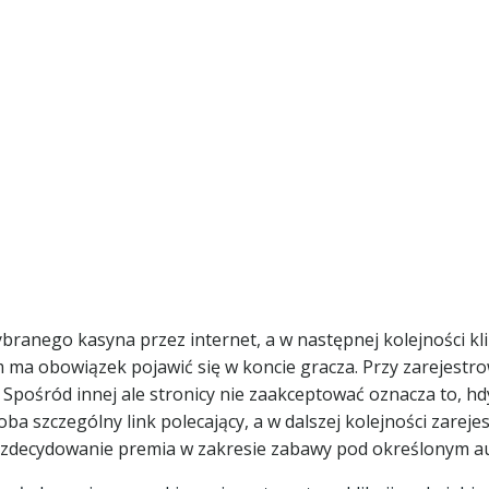
branego kasyna przez internet, a w następnej kolejności kli
m ma obowiązek pojawić się w koncie gracza. Przy zarejest
Spośród innej ale stronicy nie zaakceptować oznacza to, hdy
oba szczególny link polecający, a w dalszej kolejności zare
zdecydowanie premia w zakresie zabawy pod określonym a