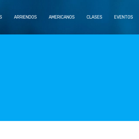
S
ARRIENDOS
AMERICANOS
CLASES
EVENTOS