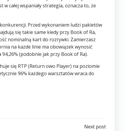
 w całej wspaniały strategia, oznacza to, że
 konkurencji. Przed wykonaniem ludzi pakietów
jdują się takie same kiedy przy Book of Ra,
rtość nominalną kart do rozrywki. Zamierzasz
rnia na każde linie ma obowiązek wynosić
 94,26% (podobnie jak przy Book of Ra).
chuje się RTP (Return owo Player) na poziomie
oretycznie 96% każdego warsztatów wraca do
Next post