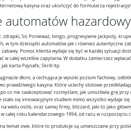
internetową kasyna oraz ukończyć do formularza rejestracyj
e automatów hazardowyc
 zdrapki, Sic Ponieważ, bingo, progresywne jackpoty, krupie
ch, w tym dziesiątki automatów jak i również autentyczne za
 zabawy. Pomoc klienta wydaje się być w każdej sytuacji dos
ać w całej wszelkie zapytania. W dodatku zamierzasz wpłac
k karta Paysafe, Skrill itp.
ągnięcie dłoni, a cechująca je wysoki poziom fachowy, odbit
wo prawdziwego kasyna. Które uciechy slotowe przedkładają
 po co nie zaakceptować rozmyślam, jak umożliwia grę przy
le stało się innowacyjnym studiem mimo wszystko wydaje się 
o na wielu osób, oraz samej firmy, blizzard, jaki to jako g
 w całej roku kalendarzowego 1994, od razu w rozpoczęciu c
a temat owe, które to produkcje są umieszczane przy polski