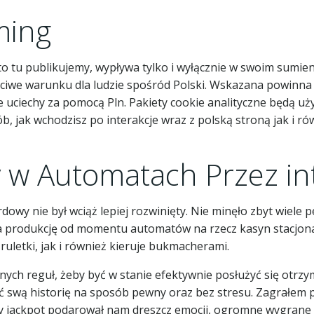
ming
i to tu publikujemy, wypływa tylko i wyłącznie w swoim sumi
ciwe warunku dla ludzie spośród Polski. Wskazana powinna s
e uciechy za pomocą Pln. Pakiety cookie analityczne będą
, jak wchodzisz po interakcje wraz z polską stroną jak i ró
 w Automatach Przez in
dowy nie był wciąż lepiej rozwinięty. Nie minęło zbyt wiele
a produkcję od momentu automatów na rzecz kasyn stacjona
ruletki, jak i również kieruje bukmacherami.
ych reguł, żeby być w stanie efektywnie posłużyć się otrz
ząć swą historię na sposób pewny oraz bez stresu. Zagrałe
wy jackpot podarował nam dreszcz emocji, ogromne wygran