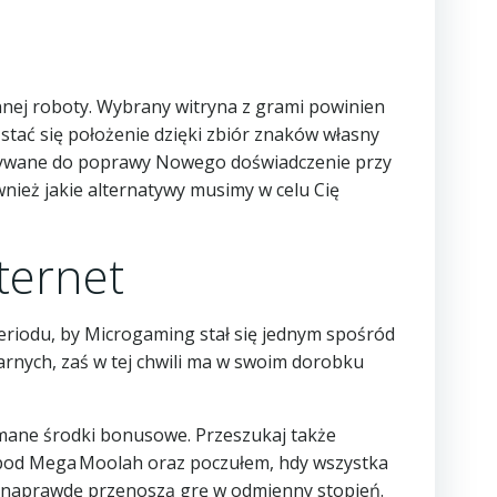
ennej roboty. Wybrany witryna z grami powinien
tać się położenie dzięki zbiór znaków własny
 używane do poprawy Nowego doświadczenie przy
wnież jakie alternatywy musimy w celu Cię
ternet
 periodu, by Microgaming stał się jednym spośród
rnych, zaś w tej chwili ma w swoim dorobku
ymane środki bonusowe. Przeszukaj także
m pod Mega Moolah oraz poczułem, hdy wszystka
e naprawdę przenoszą grę w odmienny stopień.