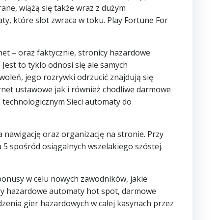
ane, wiążą się także wraz z dużym
y, które slot zwraca w toku. Play Fortune For
et – oraz faktycznie, stronicy hazardowe
Jest to tyklo odnosi się ale samych
oleń, jego rozrywki odrzucić znajdują się
ternet ustawowe jak i również chodliwe darmowe
 technologicznym Sieci automaty do
 nawigację oraz organizację na stronie. Przy
u 5 spośród osiągalnych wszelakiego szóstej.
bonusy w celu nowych zawodników, jakie
gry hazardowe automaty hot spot, darmowe
edzenia gier hazardowych w całej kasynach przez