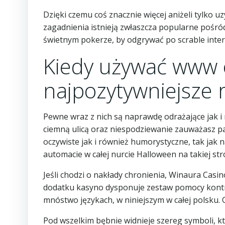
Dzięki czemu coś znacznie więcej aniżeli tylko 
zagadnienia istnieją zwłaszcza popularne pośród
świetnym pokerze, by odgrywać po scrable intern
Kiedy używać www 
najpozytywniejsze r
Pewne wraz z nich są naprawdę odrażające jak i
ciemną ulicą oraz niespodziewanie zauważasz pa
oczywiste jak i również humorystyczne, tak jak n
automacie w całej nurcie Halloween na takiej str
Jeśli chodzi o nakłady chronienia, Winaura Cas
dodatku kasyno dysponuje zestaw pomocy kontra
mnóstwo językach, w niniejszym w całej polsku.
Pod wszelkim bębnie widnieje szereg symboli, k