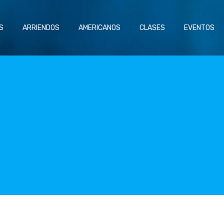
S
ARRIENDOS
AMERICANOS
CLASES
EVENTOS