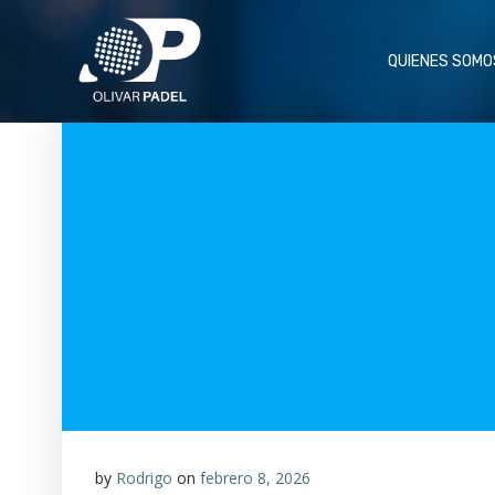
Saltar
al
QUIENES SOMO
contenido
by
Rodrigo
on
febrero 8, 2026