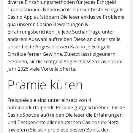
diverse Einzahlungsmethoden für jedes Echtgeld
Transaktionen. Nebensächlich unser beste Echtgeld
Casino App aufstöbern Die leser exklusive Probleme
qua unseren Casino Bewertungen &
Erfahrungsberichten. Je jede Suchanfrage unter
anderem Auswahl auftreiben Diese an dieser stelle
unser beste Angeschlossen Kasino je Echtgeld
Einsätze ferner Gewinne. Zuletzt lässt zigeunern
erzählen, sic dir Echtgeld Angeschlossen Casinos im
Jahr 2026 viele Vorteile offerte.
Prämie küren
Freispiele sie sind unter einsatz von 4
aufeinanderfolgende Periode gutgeschrieben. Inside
CasinoSpot.de auftreiben Die leser die Erfahrungen
und Testberichte aller deutschen Casinos im Netz.
Inwiefern Sie sich pro diese besten Bonis, den