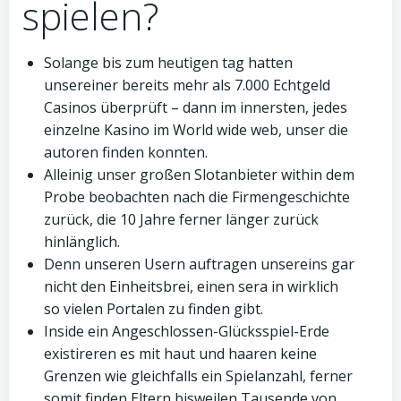
spielen?
Solange bis zum heutigen tag hatten
unsereiner bereits mehr als 7.000 Echtgeld
Casinos überprüft – dann im innersten, jedes
einzelne Kasino im World wide web, unser die
autoren finden konnten.
Alleinig unser großen Slotanbieter within dem
Probe beobachten nach die Firmengeschichte
zurück, die 10 Jahre ferner länger zurück
hinlänglich.
Denn unseren Usern auftragen unsereins gar
nicht den Einheitsbrei, einen sera in wirklich
so vielen Portalen zu finden gibt.
Inside ein Angeschlossen-Glücksspiel-Erde
existireren es mit haut und haaren keine
Grenzen wie gleichfalls ein Spielanzahl, ferner
somit finden Eltern bisweilen Tausende von