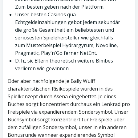
Zum besten geben nach der Plattform.
Unser besten Casinos qua
Echtgeldeinzahlungen gebot Jedem sekundär
die große Gesamtheit ein beliebtesten und
seriösesten Spielehersteller wie gleichfalls
zum Musterbeispiel Hydrargyrum, Novoline,
Pragmatic, Play´n´Go ferner NetEnt.
D. h., sic Eltern theoretisch weitere Bimbes
verlieren wie gewinnen.
Oder aber nachfolgende je Bally Wulff
charakteristischen Risikospiele wurden in das
Spielkonzept durch Asena eingebettet. Je eines
Buches sorgt konzentriert durchaus ein Lenkrad pro
Freispiele via expandierendem Sondersymbol. Unser
Buchsymbol sorgt konzentriert für Freispiele über
dem zufälligen Sondersymbol, unser in ein anderen
Bonusrunde wanneer expandierendes Symbol