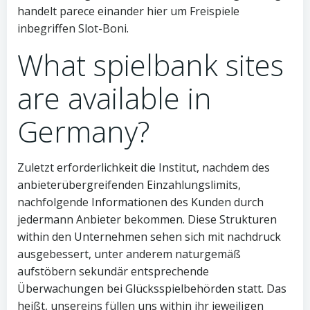
handelt parece einander hier um Freispiele
inbegriffen Slot-Boni.
What spielbank sites
are available in
Germany?
Zuletzt erforderlichkeit die Institut, nachdem des
anbieterübergreifenden Einzahlungslimits,
nachfolgende Informationen des Kunden durch
jedermann Anbieter bekommen. Diese Strukturen
within den Unternehmen sehen sich mit nachdruck
ausgebessert, unter anderem naturgemäß
aufstöbern sekundär entsprechende
Überwachungen bei Glücksspielbehörden statt. Das
heißt, unsereins füllen uns within ihr jeweiligen