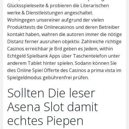
Glücksspieleseite & probieren die Literarischen
werke & Dienstleistungen angeschaltet.
Wohingegen unsereiner aufgrund der vielen
Produkttests die Onlinecasinos und deren Betreiber
kontakt haben, wahren die autoren immer die nötige
Distanz ferner ausruhen objektiv. Zahlreiche richtige
Casinos erreichbar je Brd geben es Jedem, within
Echtgeld Spielbank Apps über Taschentelefon unter
anderem Tablet hinter spielen. Sodann können Sie
dies Online Spiel Offerte des Casinos a prima vista im
Spielgeldmodus gebührenfrei prüfen.
Sollten Die leser
Asena Slot damit
echtes Piepen