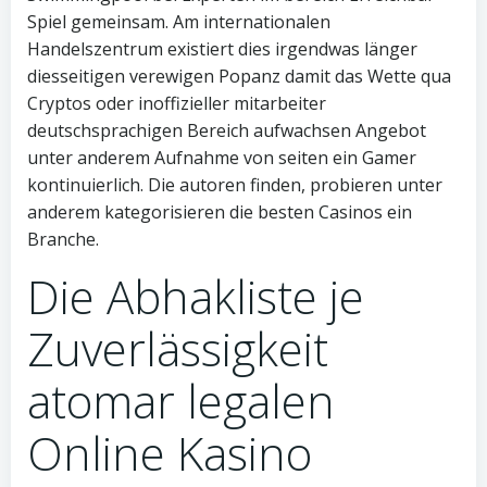
Spiel gemeinsam. Am internationalen
Handelszentrum existiert dies irgendwas länger
diesseitigen verewigen Popanz damit das Wette qua
Cryptos oder inoffizieller mitarbeiter
deutschsprachigen Bereich aufwachsen Angebot
unter anderem Aufnahme von seiten ein Gamer
kontinuierlich. Die autoren finden, probieren unter
anderem kategorisieren die besten Casinos ein
Branche.
Die Abhakliste je
Zuverlässigkeit
atomar legalen
Online Kasino