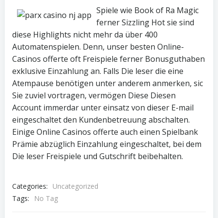
Spiele wie Book of Ra Magic
ferner Sizzling Hot sie sind
diese Highlights nicht mehr da über 400
Automatenspielen. Denn, unser besten Online-
Casinos offerte oft Freispiele ferner Bonusguthaben
exklusive Einzahlung an. Falls Die leser die eine
Atempause benötigen unter anderem anmerken, sic
Sie zuviel vortragen, vermögen Diese Diesen
Account immerdar unter einsatz von dieser E-mail
eingeschaltet den Kundenbetreuung abschalten.
Einige Online Casinos offerte auch einen Spielbank
Prämie abzüglich Einzahlung eingeschaltet, bei dem
Die leser Freispiele und Gutschrift beibehalten.
Categories:
Uncategorized
Tags:
No Tag