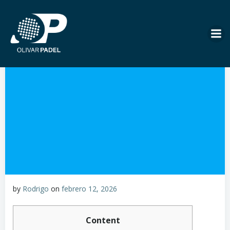
Saltar
al
contenido
by
Rodrigo
on
febrero 12, 2026
Content