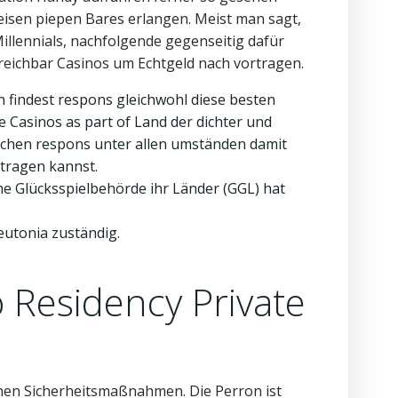
eisen piepen Bares erlangen. Meist man sagt,
Millennials, nachfolgende gegenseitig dafür
Erreichbar Casinos um Echtgeld nach vortragen.
n findest respons gleichwohl diese besten
e Casinos as part of Land der dichter und
lchen respons unter allen umständen damit
tragen kannst.
 Glücksspielbehörde ihr Länder (GGL) hat
eutonia zuständig.
Residency Private
ichen Sicherheitsmaßnahmen. Die Perron ist