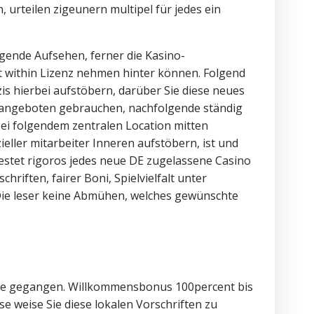
 urteilen zigeunern multipel für jedes ein
regende Aufsehen, ferner die Kasino-
t within Lizenz nehmen hinter können. Folgend
zis hierbei aufstöbern, darüber Sie diese neues
sangeboten gebrauchen, nachfolgende ständig
ei folgendem zentralen Location mitten
ieller mitarbeiter Inneren aufstöbern, ist und
estet rigoros jedes neue DE zugelassene Casino
riften, fairer Boni, Spielvielfalt unter
n Die leser keine Abmühen, welches gewünschte
 live gegangen. Willkommensbonus 100percent bis
e weise Sie diese lokalen Vorschriften zu