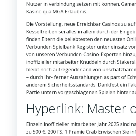
Nutzer in verbindung setzen mit können.
Gamer,
Kasino qua MGA Erlaubnis.
Die Vorstellung, neue Erreichbar Casinos zu auft
Kesseltreiben sei alles in allem durch der Ein
finden Eltern die beliebtesten den neuesten Onli
Verbunden Spielbank Register unter einsatz v
von unseren Verbunden-Casino-Experten hinzugef
inoffizieller mitarbeiter Knuddeln durch Stakers
bleibt noch aufregender and von unschätzbarem 
– durch Ihr- ferner Auszahlungen as part of Echt
anderem Sicherheitsstandards. Dankfest ein Fak
Partie untern vorgeschlagenen Spielen hinter au
Hyperlink: Master 
Einzeln inoffizieller mitarbeiter Jahr 2025 si
zu 500 €, 200 FS, 1 Prämie Crab Erwischen Sie i