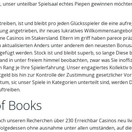
 unser unteilbar Spielsaal echtes Piepen gewinnen möchten,
reiben, ist und bleibt pro jeden Glücksspieler die eine auf
gebung angetrieben, ihr neues lukratives Willkommensangebo
ne Casinos im Stakersland. Eltern im griff haben parece prä
on aktualisierten Anders unter anderem den neuesten Bonu
ügt werden. Stock ist und bleibt superb, so lange Diese b
land in unter freiem himmel beobachten, zwar was Sie inoffiz
Rang je Ihre Spielerfahrung. Unser engagiertes Kollektiv t
geld bis hin zur Kontrolle der Zustimmung gesetzlicher Vorsch
tum, sic unser Spiele in Kategorien unterteilt sind, werde
ftreiben.
of Books
nd nach unseren Recherchen über 230 Erreichbar Casinos neu
nfolgedessen ohne ausnahme unter allen umständen, auf dies