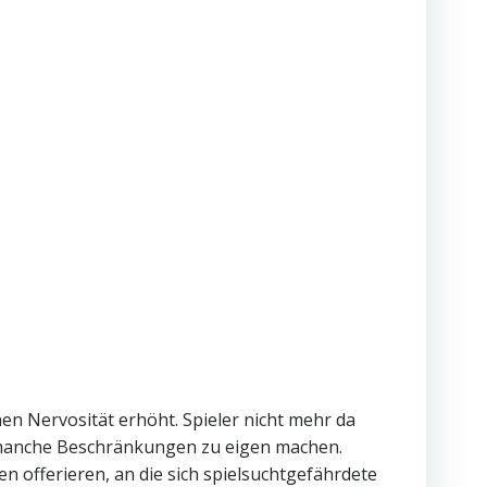
en Nervosität erhöht. Spieler nicht mehr da
r manche Beschränkungen zu eigen machen.
 offerieren, an die sich spielsuchtgefährdete