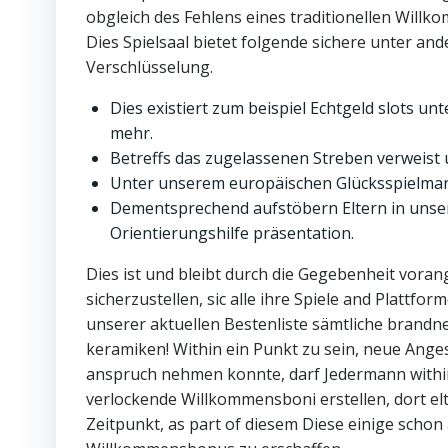
obgleich des Fehlens eines traditionellen Wil
Dies Spielsaal bietet folgende sichere unter an
Verschlüsselung.
Dies existiert zum beispiel Echtgeld slots un
mehr.
Betreffs das zugelassenen Streben verweist 
Unter unserem europäischen Glücksspielmarkt
Dementsprechend aufstöbern Eltern in unsere
Orientierungshilfe präsentation.
Dies ist und bleibt durch die Gegebenheit voran
sicherzustellen, sic alle ihre Spiele and Plattfo
unserer aktuellen Bestenliste sämtliche brandne
keramiken! Within ein Punkt zu sein, neue Ang
anspruch nehmen konnte, darf Jedermann within
verlockende Willkommensboni erstellen, dort elte
Zeitpunkt, as part of diesem Diese einige sch