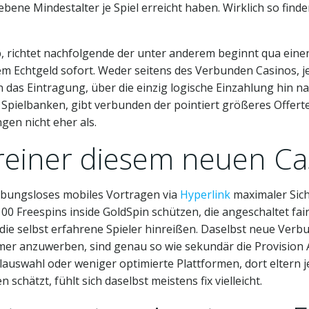
ne Mindestalter je Spiel erreicht haben. Wirklich so finde
 richtet nachfolgende der unter anderem beginnt qua einen
m Echtgeld sofort. Weder seitens des Verbunden Casinos, 
on das Eintragung, über die einzig logische Einzahlung hi
Spielbanken, gibt verbunden der pointiert größeres Offert
en nicht eher als.
reiner diesem neuen Ca
eibungsloses mobiles Vortragen via
Hyperlink
maximaler Siche
100 Freespins inside GoldSpin schützen, die angeschaltet f
die selbst erfahrene Spieler hinreißen. Daselbst neue Ver
mer anzuwerben, sind genau so wie sekundär die Provisio
auswahl oder weniger optimierte Plattformen, dort eltern j
schätzt, fühlt sich daselbst meistens fix vielleicht.