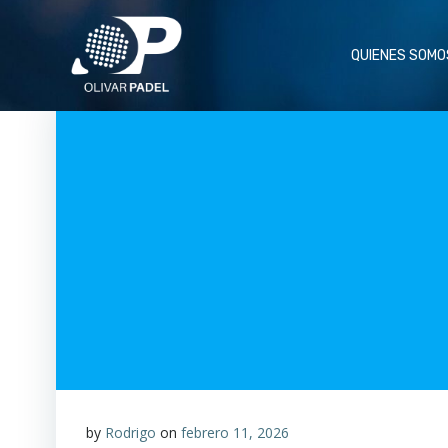
Saltar
al
QUIENES SOMO
contenido
by
Rodrigo
on
febrero 11, 2026