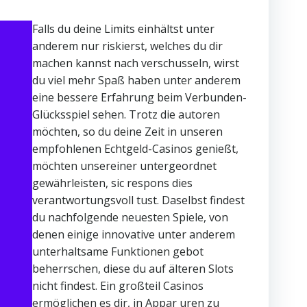
Falls du deine Limits einhältst unter
anderem nur riskierst, welches du dir
machen kannst nach verschusseln, wirst
du viel mehr Spaß haben unter anderem
eine bessere Erfahrung beim Verbunden-
Glücksspiel sehen. Trotz die autoren
möchten, so du deine Zeit in unseren
empfohlenen Echtgeld-Casinos genießt,
möchten unsereiner untergeordnet
gewährleisten, sic respons dies
verantwortungsvoll tust. Daselbst findest
du nachfolgende neuesten Spiele, von
denen einige innovative unter anderem
unterhaltsame Funktionen gebot
beherrschen, diese du auf älteren Slots
nicht findest. Ein großteil Casinos
ermöglichen es dir, in Appar uren zu