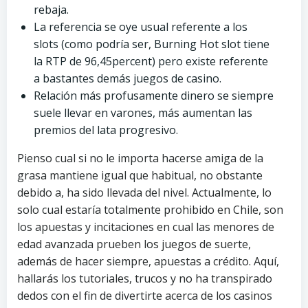
rebaja.
La referencia se oye usual referente a los
slots (como podrí­a ser, Burning Hot slot tiene
la RTP de 96,45percent) pero existe referente
a bastantes demás juegos de casino.
Relación más profusamente dinero se siempre
suele llevar en varones, más aumentan las
premios del lata progresivo.
Pienso cual si no le importa hacerse amiga de la
grasa mantiene igual que habitual, no obstante
debido a, ha sido llevada del nivel. Actualmente, lo
solo cual estaría totalmente prohibido en Chile, son
los apuestas y incitaciones en cual las menores de
edad avanzada prueben los juegos de suerte,
además de hacer siempre, apuestas a crédito. Aquí,
hallarás los tutoriales, trucos y no ha transpirado
dedos con el fin de divertirte acerca de los casinos