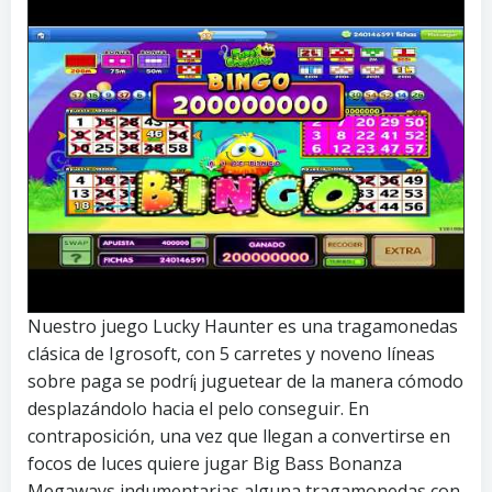
Nuestro juego Lucky Haunter es una tragamonedas
clásica de Igrosoft, con 5 carretes y noveno líneas
sobre paga se podrí¡ juguetear de la manera cómodo
desplazándolo hacia el pelo conseguir. En
contraposición, una vez que llegan a convertirse en
focos de luces quiere jugar Big Bass Bonanza
Megaways indumentarias alguna tragamonedas con