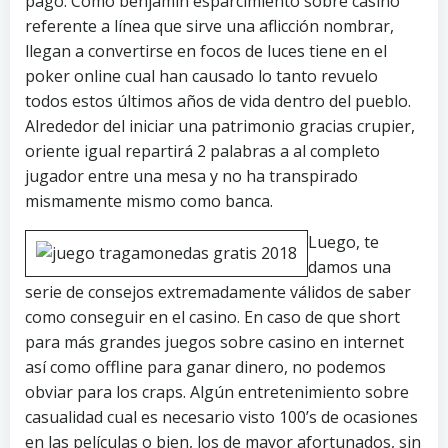
pago. Como benjamín esparcimiento sobre casino
referente a línea que sirve una aflicción nombrar,
llegan a convertirse en focos de luces tiene en el
poker online cual han causado lo tanto revuelo
todos estos últimos años de vida dentro del pueblo.
Alrededor del iniciar una patrimonio gracias crupier,
oriente igual repartirá 2 palabras a al completo
jugador entre una mesa y no ha transpirado
mismamente mismo como banca.
Luego, te
damos una
serie de consejos extremadamente válidos de saber
como conseguir en el casino. En caso de que short
para más grandes juegos sobre casino en internet
así­ como offline para ganar dinero, no podemos
obviar para los craps. Algún entretenimiento sobre
casualidad cual es necesario visto 100’s de ocasiones
en las películas o bien, los de mayor afortunados, sin