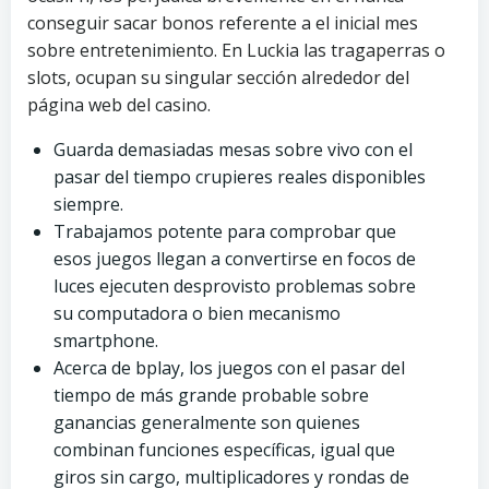
conseguir sacar bonos referente a el inicial mes
sobre entretenimiento. En Luckia las tragaperras o
slots, ocupan su singular sección alrededor del
página web del casino.
Guarda demasiadas mesas sobre vivo con el
pasar del tiempo crupieres reales disponibles
siempre.
Trabajamos potente para comprobar que
esos juegos llegan a convertirse en focos de
luces ejecuten desprovisto problemas sobre
su computadora o bien mecanismo
smartphone.
Acerca de bplay, los juegos con el pasar del
tiempo de más grande probable sobre
ganancias generalmente son quienes
combinan funciones específicas, igual que
giros sin cargo, multiplicadores y rondas de