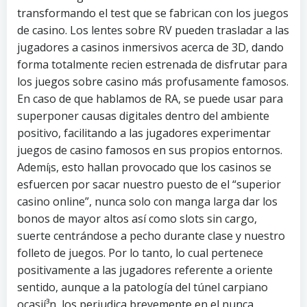
transformando el test que se fabrican con los juegos
de casino. Los lentes sobre RV pueden trasladar a las
jugadores a casinos inmersivos acerca de 3D, dando
forma totalmente recien estrenada de disfrutar para
los juegos sobre casino más profusamente famosos.
En caso de que hablamos de RA, se puede usar para
superponer causas digitales dentro del ambiente
positivo, facilitando a las jugadores experimentar
juegos de casino famosos en sus propios entornos.
Ademí¡s, esto hallan provocado que los casinos se
esfuercen por sacar nuestro puesto de el “superior
casino online”, nunca solo con manga larga dar los
bonos de mayor altos así­ como slots sin cargo,
suerte centrándose a pecho durante clase y nuestro
folleto de juegos. Por lo tanto, lo cual pertenece
positivamente a las jugadores referente a oriente
sentido, aunque a la patologí­a del túnel carpiano
ocasií³n, los perjudica brevemente en el nunca