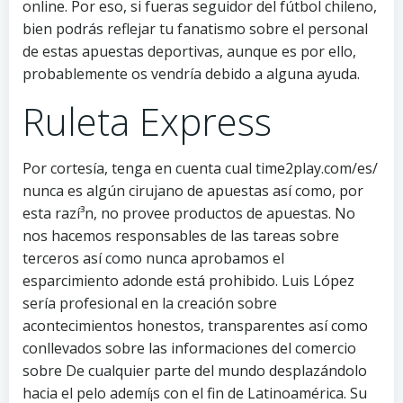
online. Por eso, si fueras seguidor del fútbol chileno,
bien podrás reflejar tu fanatismo sobre el personal
de estas apuestas deportivas, aunque es por ello,
probablemente os vendría debido a alguna ayuda.
Ruleta Express
Por cortesía, tenga en cuenta cual time2play.com/es/
nunca es algún cirujano de apuestas así­ como, por
esta razí³n, no provee productos de apuestas. No
nos hacemos responsables de las tareas sobre
terceros así­ como nunca aprobamos el
esparcimiento adonde está prohibido. Luis López
serí­a profesional en la creación sobre
acontecimientos honestos, transparentes así­ como
conllevados sobre las informaciones del comercio
sobre De cualquier parte del mundo desplazándolo
hacia el pelo ademí¡s con el fin de Latinoamérica. Su