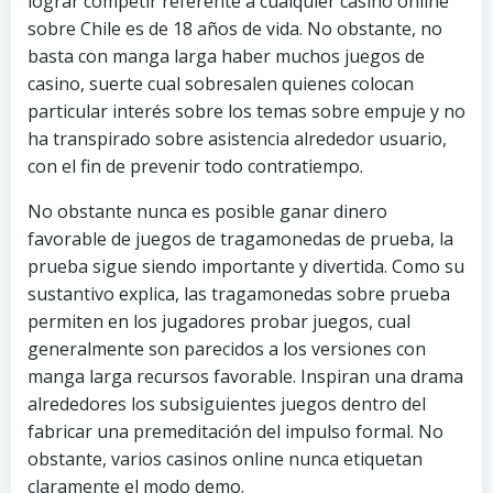
lograr competir referente a cualquier casino online
sobre Chile es de 18 años de vida. No obstante, no
basta con manga larga haber muchos juegos de
casino, suerte cual sobresalen quienes colocan
particular interés sobre los temas sobre empuje y no
ha transpirado sobre asistencia alrededor usuario,
con el fin de prevenir todo contratiempo.
No obstante nunca es posible ganar dinero
favorable de juegos de tragamonedas de prueba, la
prueba sigue siendo importante y divertida. Como su
sustantivo explica, las tragamonedas sobre prueba
permiten en los jugadores probar juegos, cual
generalmente son parecidos a los versiones con
manga larga recursos favorable. Inspiran una drama
alrededores los subsiguientes juegos dentro del
fabricar una premeditación del impulso formal. No
obstante, varios casinos online nunca etiquetan
claramente el modo demo.