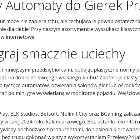
 Automaty do Gierek Pr
 może nie zapiera tchu, ale cechująca je powab ostateczni
ie dla ciebie! Przy naszym asortymencie wyszukasz klasyczn
ów internetowe.
graj smacznie uciechy
i mniejszymi przedsiębiorcami, podając plastyczne normy p
bądź na dobre do swojego własnego klubu? Zaoferuje elast
 tyczące automatów, otwierania salonów gier lub ośrodków 
ać po mini grę wyświetlaną w monitorze pojazdu. Wejściówk
ay, ELK Studios, Betsoft, Nolimit City oraz BGaming zalic
y w całej 2024 roku kalendarzowego. Bez ustanku monitoruj
wywiady pochodzące z producentami, doniesienia kierowane
ez trudu dokonać wpłaty z wykorzystaniem Przelewy24 jak i 