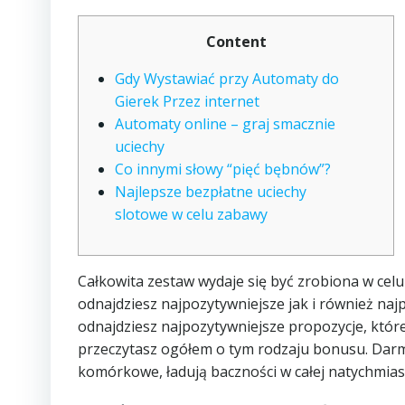
Content
Gdy Wystawiać przy Automaty do
Gierek Przez internet
Automaty online – graj smacznie
uciechy
Co innymi słowy “pięć bębnów”?
Najlepsze bezpłatne uciechy
slotowe w celu zabawy
Całkowita zestaw wydaje się być zrobiona w cel
odnajdziesz najpozytywniejsze jak i również na
odnajdziesz najpozytywniejsze propozycje, któ
przeczytasz ogółem o tym rodzaju bonusu.
Darm
komórkowe, ładują baczności w całej natychmias