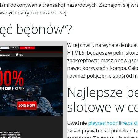
odami dokonywania transakcji hazardowych. Zaznajom się wr
wanych na rynku hazardowej.
ięć bębnów”?
W tej chwili, na wynalezieniu 
HTML5, będziesz w pełni skorz
zaakceptować masz obowiązek 
nawet korzystać z kompa. Cało
również połączenie spośród I
Najlepsze b
slotowe w c
Uważnie
playcasinoonline.ca c
zasad prywatności poniekąd tak 