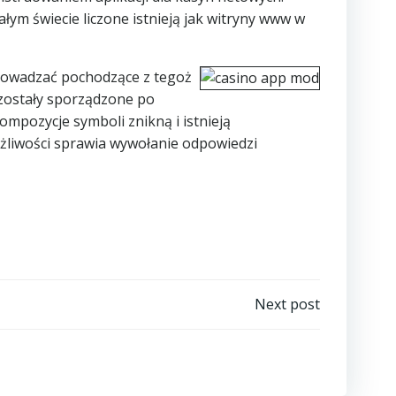
łym świecie liczone istnieją jak witryny www w
prowadzać pochodzące z tegoż
 zostały sporządzone po
mpozycje symboli znikną i istnieją
ożliwości sprawia wywołanie odpowiedzi
Next post