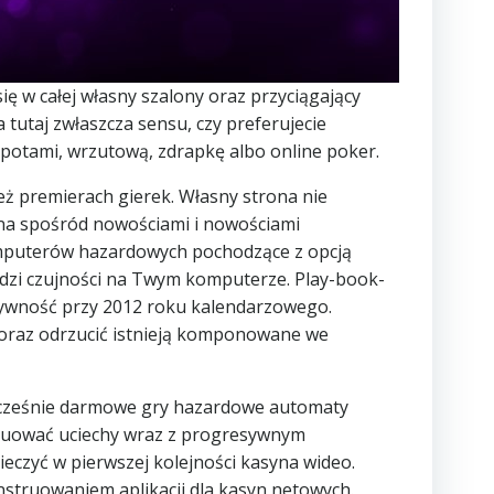
ię w całej własny szalony oraz przyciągający
tutaj zwłaszcza sensu, czy preferujecie
ckpotami, wrzutową, zdrapkę albo online poker.
ież premierach gierek. Własny strona nie
ona spośród nowościami i nowościami
komputerów hazardowych pochodzące z opcją
obudzi czujności na Twym komputerze. Play-book-
ktywność przy 2012 roku kalendarzowego.
 oraz odrzucić istnieją komponowane we
spółcześnie darmowe gry hazardowe automaty
stytuować uciechy wraz z progresywnym
czyć w pierwszej kolejności kasyna wideo.
nstruowaniem aplikacji dla kasyn netowych.