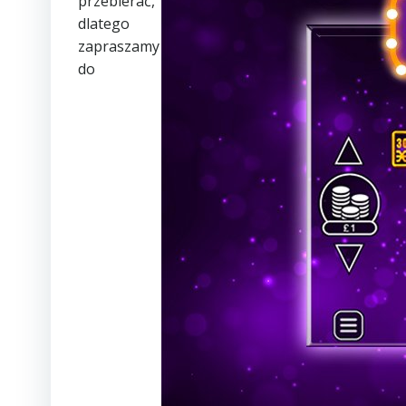
przebierać,
dlatego
zapraszamy
do