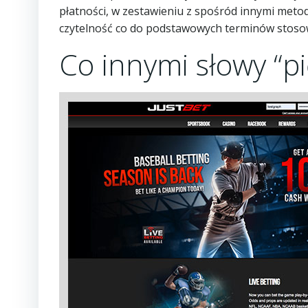
płatności, w zestawieniu z spośród innymi met
czytelność co do podstawowych terminów stoso
Co innymi słowy “p