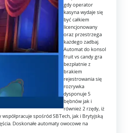
gdy operator
kasyna wydaje się
być całkiem
licencjonowany
oraz przestrzega
każdego zadbaj.
Automat do konsol
fruit vs candy gra
bezpłatnie z
brakiem
rejestrowania się
rozrywka
dysponuje 5
bębnów jak i
również 2 rzędy, iż
 współpracuje spośród SBTech, jak i Brytyjską
zczęścia. Doskonałe automaty owocowe na