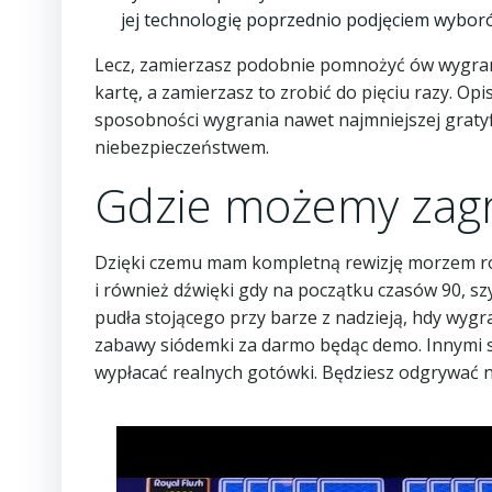
jej technologię poprzednio podjęciem wybor
Lecz, zamierzasz podobnie pomnożyć ów wygrane
kartę, a zamierzasz to zrobić do pięciu razy. 
sposobności wygrania nawet najmniejszej gratyfik
niebezpieczeństwem.
Gdzie możemy zagra
Dzięki czemu mam kompletną rewizję morzem roz
i również dźwięki gdy na początku czasów 90, s
pudła stojącego przy barze z nadzieją, hdy wygras
zabawy siódemki za darmo będąc demo. Innymi sł
wypłacać realnych gotówki. Będziesz odgrywać n