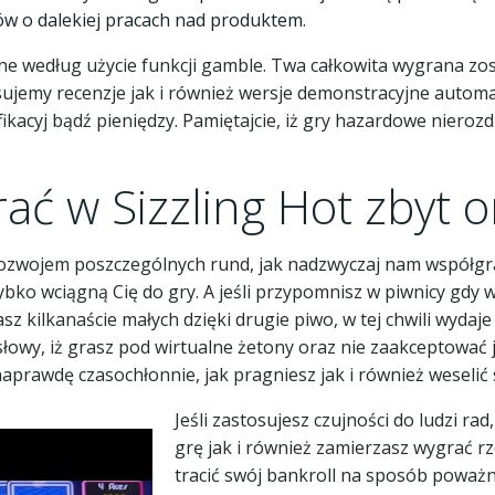
ów o dalekiej pracach nad produktem.
 według użycie funkcji gamble. Twa całkowita wygrana zost
Opisujemy recenzje jak i również wersje demonstracyjne aut
acyj bądź pieniędzy. Pamiętajcie, iż gry hazardowe nierozdz
ć w Sizzling Hot zbyt or
wojem poszczególnych rund, jak nadzwyczaj nam współgra. 
zybko wciągną Cię do gry. A jeśli przypomnisz w piwnicy gd
z kilkanaście małych dzięki drugie piwo, w tej chwili wydaje 
owy, iż grasz pod wirtualne żetony oraz nie zaakceptować j
aprawdę czasochłonnie, jak pragniesz jak i również weseli
Jeśli zastosujesz czujności do ludzi ra
grę jak i również zamierzasz wygrać rze
tracić swój bankroll na sposób poważn