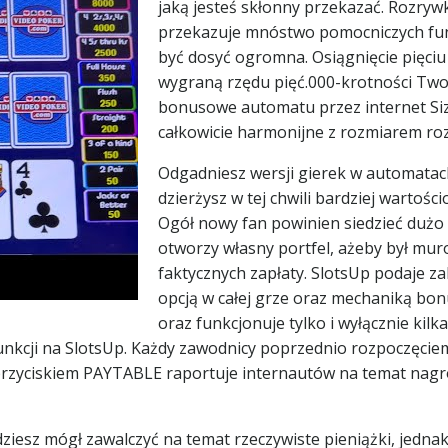
jaką jesteś skłonny przekazać. Rozryw
przekazuje mnóstwo pomocniczych fun
być dosyć ogromna. Osiągnięcie pięci
wygraną rzędu pięć.000-krotności Two
bonusowe automatu przez internet Siz
całkowicie harmonijne z rozmiarem roz
Odgadniesz wersji gierek w automatach 
dzierżysz w tej chwili bardziej warto
Ogół nowy fan powinien siedzieć dużo
otworzy własny portfel, ażeby był mu
faktycznych zapłaty. SlotsUp podaje z
opcją w całej grze oraz mechaniką bo
oraz funkcjonuje tylko i wyłącznie ki
unkcji na SlotsUp. Każdy zawodnicy poprzednio rozpoczęcie
zyciskiem PAYTABLE raportuje internautów na temat nagroda
ziesz mógł zawalczyć na temat rzeczywiste pieniążki, jedna