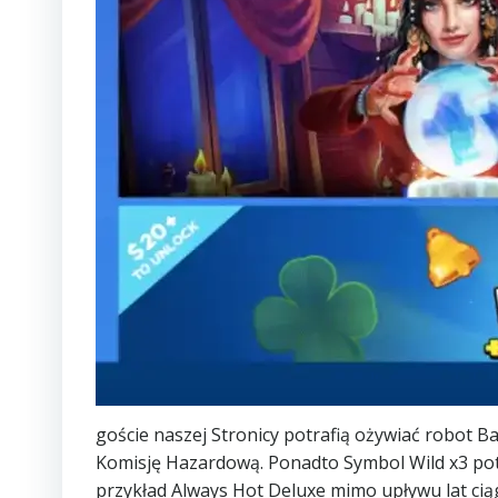
goście naszej Stronicy potrafią ożywiać robot 
Komisję Hazardową. Ponadto Symbol Wild x3 potr
przykład Always Hot Deluxe mimo upływu lat cią