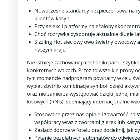
Nowoczesne standardy bezpieczeństwa na ry
klientów kasyn.
Przy selekcji platformy należałoby skoncentr
Choć rozrywka dysponuje aktualnie długie lata
Sizzling Hot sieciowy owo świetny owocowy a
naszym kraju.
Nie istnieje zachowanej mechaniki partii, szy
konkretnych walcach. Przez to wszelkie próby od
tym momencie nadprogram powitalny w celu śwież
wypłat zbytnio kombinacje symboli dzięki aktywne
oraz nie zamierza występować dzięki jednej miar
losowych (RNG), spełniający internacjonalne wzo
Stosowane przez nas opinie i zawartość na 
współpracy wraz z twórcami gierek lub kasyn 
Zasiądź dobrze w fotelu oraz docieknij, jak 
Pytanie bezpłatnych automatów do odwiedzen