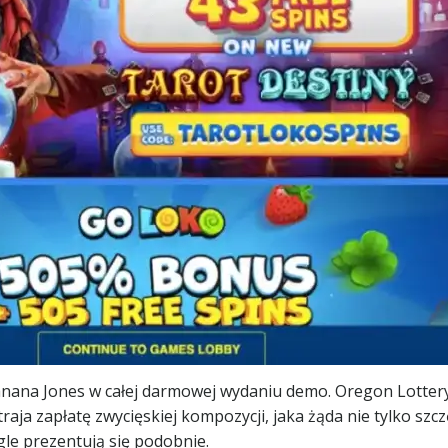
Banana Jones w całej darmowej wydaniu demo. Oregon Lottery
aja zapłatę zwycięskiej kompozycji, jaka żąda nie tylko s
gle prezentują się podobnie.