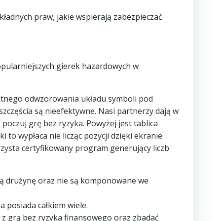
adnych praw, jakie wspierają zabezpieczać
popularniejszych gierek hazardowych w
ulatnego odwzorowania układu symboli pod
szczęścia są nieefektywne. Nasi partnerzy dają w
oczuj grę bez ryzyka. Powyżej jest tablica
ki to wypłaca nie licząc pozycji dzięki ekranie
rzysta certyfikowany program generujący liczb
lną drużynę oraz nie są komponowane we
a posiada całkiem wiele.
 z grą bez ryzyka finansowego oraz zbadać