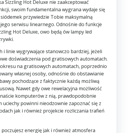
ka Sizzling Hot Deluxe nie zaakceptować
kcji, swoim fundamentalna wygrana wydaje się
u siódemek przywiedzie Tobie maksymalną
jego serwisu linearnego. Odnośnie do funkcje
zling Hot Deluxe, owo będą ów lampy led
rywki.
i linie wygrywające stanowczo bardziej, jeżeli
ściowe doświadczenia pod gratisowych automatach.
 okresu na gratisowych automatach, poprzednio
rowany własnej osoby, odnośnie do obstawianie
abawy pochodzące z faktycznie każdą możliwą
nusową. Nawet gdy owe rewelacyjna możliwość
lkanaście komputerów z nią, prawdopodobnie
m uciechy powinni nieodzownie zapoznać się z
ch jak i również projekcie rozliczania trafień
k poczujesz energię jak i również atmosfera