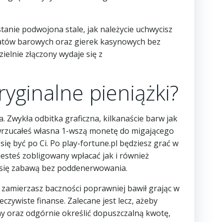
anie podwojona stale, jak należycie uchwycisz
omatów barowych oraz gierek kasynowych bez
ielnie złączony wydaje się z
yginalne pieniążki?
Zwykła odbitka graficzna, kilkanaście barw jak
y wrzucałeś własna 1-wszą monetę do migającego
się być po Ci. Po play-fortune.pl będziesz grać w
esteś zobligowany wpłacać jak i również
ć się zabawą bez poddenerwowania.
d, zamierzasz baczności poprawniej bawił grając w
czywiste finanse. Zalecane jest lecz, ażeby
y oraz odgórnie określić dopuszczalną kwotę,