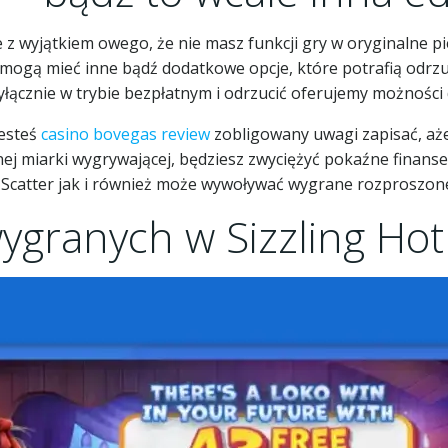
ce z wyjątkiem owego, że nie masz funkcji gry w oryginalne 
gą mieć inne bądź dodatkowe opcje, które potrafią odrzuci
yłącznie w trybie bezpłatnym i odrzucić oferujemy możnośc
jesteś
casino bovegas review
zobligowany uwagi zapisać, aże
ej miarki wygrywającej, będziesz zwyciężyć pokaźne finans
Scatter jak i również może wywoływać wygrane rozproszon
ygranych w Sizzling Hot