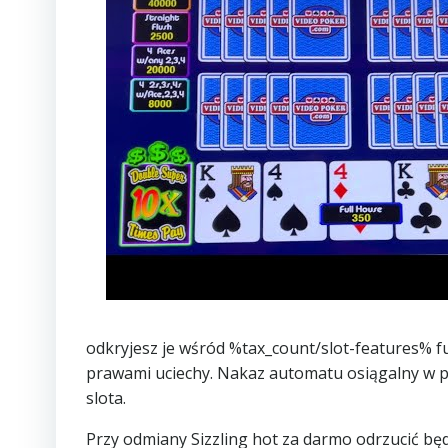
odkryjesz je wśród %tax_count/slot-features% f
prawami uciechy. Nakaz automatu osiągalny w pr
slota.
Przy odmiany Sizzling hot za darmo odrzucić będ