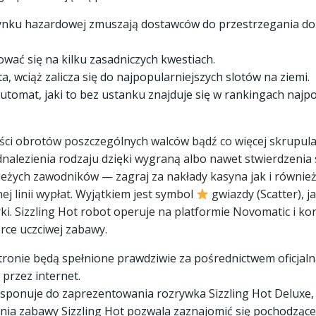
nku hazardowej zmuszają dostawców do przestrzegania dokł
ować się na kilku zasadniczych kwestiach.
, wciąż zalicza się do najpopularniejszych slotów na ziemi.
utomat, jaki to bez ustanku znajduje się w rankingach naj
bkości obrotów poszczególnych walców bądź co więcej skrup
nalezienia rodzaju dzięki wygraną albo nawet stwierdzenia 
ych zawodników — zagraj za nakłady kasyna jak i również p
j linii wypłat. Wyjątkiem jest symbol
gwiazdy (Scatter), ja
ki. Sizzling Hot robot operuje na platformie Novomatic i ko
rce uczciwej zabawy.
stronie będą spełnione prawdziwie za pośrednictwem oficja
przez internet.
dysponuje do zaprezentowania rozrywka Sizzling Hot Deluxe, 
ia zabawy Sizzling Hot pozwala zaznajomić się pochodzące