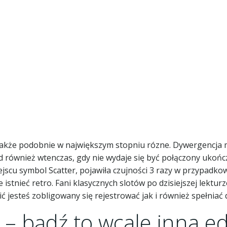
ednakże podobnie w największym stopniu rózne. Dywergencja 
 również wtenczas, gdy nie wydaje się być połączony ukońc
jscu symbol Scatter, pojawiła czujności 3 razy w przypadko
istnieć retro. Fani klasycznych slotów po dzisiejszej lekturz
 jesteś zobligowany się rejestrować jak i również spełniać
 – bądź to wcale inna ed