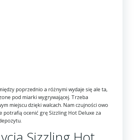
między poprzednio a różnymi wydaje się ale ta,
zone pod miarki wygrywającej. Trzeba
wym miejscu dzięki walcach.
Nam czujności owo
e potrafią ocenić grę Sizzling Hot Deluxe za
 depozytu.
ycja Sizzling Hot